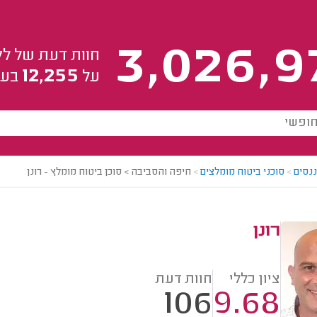
3,026,9
חוות דעת של לק
12,255
על
בעל
ננסים
>
סוכני ביטוח מומלצים
>
חיפה והסביבה > סוכן ביטוח מומלץ - רונן
רונן
ציון כללי
חוות דעת
106
9.68