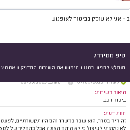
 - אני לא עוסק בביטוח לאופנוע.
חוות דעת
ממוצע
רישוי ותעודות
יתי
 לפי:
הכל
(
106
)
וחי
סוג שירות
ביטוח לעסק
טיפ ממידרג
מומלץ לחפש במנוע חיפוש את השירות המדויק שאתם צרי
יריב לפיד, חיפה.
אשרור: 07/09/2025
משוב: 08/05/2025
תיאור השירות:
ביטוח רכב.
חוות דעת:
זה היה בסדר, הוא עובד במשרד והם היו תקשורתיים, לפעמי
לא נזקקתי לטיפול כי לא היתה תאונה אבל בתהליך של למצא