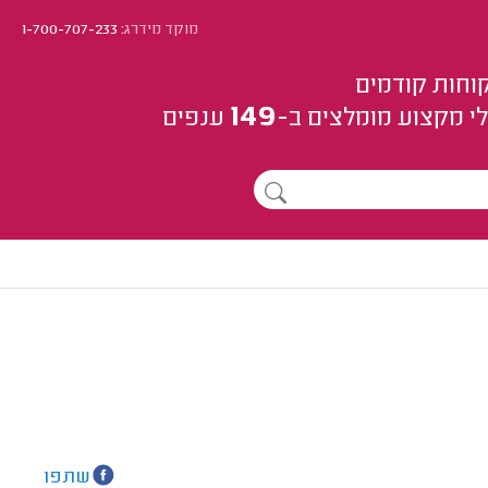
מוקד מידרג:
1-700-707-233
וחות קודמים
149
י מקצוע
מומלצים
ב-
ענפים
שתפו