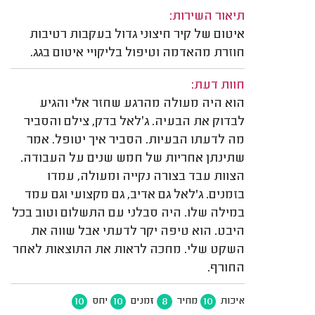
תיאור השירות:
איטום של קיר חיצוני גדול בעקבות רטיבות
חוזרת מהאדמה וטיפול בליקויי איטום בגג.
חוות דעת:
הוא היה מעולה מהרגע שחזר אלי והגיע
לבדוק את הבעיה. ג׳לאל בדק, צילם והסביר
מה לדעתו הבעיות. הסביר איך יטופל. אמר
שתינתן אחריות של חמש שנים על העבודה.
הצוות עבד בצורה נקייה ומעולה, עמדו
בזמנים. ג'לאל גם אדיב, גם מקצועי וגם עמד
במילה שלו. היה סבלני עם התשלום וטוב בכל
היבט. הוא טיפה יקר לדעתי אבל שווה את
השקט שלי. מחכה לראות את התוצאות לאחר
החורף.
10
10
8
10
איכות
מחיר
זמנים
יחס