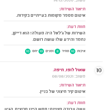
משוב: 14/12/2020
תיאור השירות:
איטום מספר מקומות בעייתיים בקירות.
חוות דעת:
השירות של ג'לאל היה מעולה! הוא דייקן,
נחמד והידע שלו עושה רושם.
10
10
8
10
איכות
מחיר
זמנים
יחס
10
שאול לופו, חיפה.
משוב: 08/08/2021
תיאור השירות:
איטום קיר חיצוני של בניין.
חוות דעת:
עשה עבודה מצוינת! ממש היינו מרוצים. הגיע