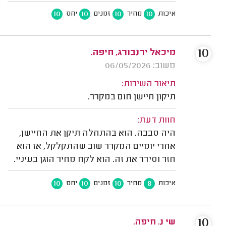
10
10
10
10
איכות
מחיר
זמנים
יחס
10
מיכאל ירנבורג, חיפה.
משוב: 06/05/2026
תיאור השירות:
תיקון חיישן חום במקרר.
חוות דעת:
היה סבבה. הוא בהתחלה תיקן את החיישן,
אחרי יומיים המקרר שוב שהתקלקל, אז הוא
חזר וסידר את זה. הוא לקח מחיר הוגן בעיניי.
10
10
10
8
איכות
מחיר
זמנים
יחס
10
שי נ. חיפה.