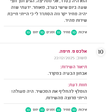
הוא היה בסדר, אני ממליצה. הגיע תוך חצי
שעה ביום שישי בערב, מאוחר. ידעתי שזה
יהיה מחיר יקר וזה הסתדר לי כי הייתי חייבת
שירות מהיר.
10
10
10
10
איכות
מחיר
זמנים
יחס
10
אלכס פ. חיפה.
משוב: 22/12/2025
תיאור השירות:
אבחון הבעיה במקרר.
חוות דעת:
הומלץ להחליף את המכשיר. היה מעולה!
הייתי מרוצה מהשירות.
10
10
10
10
איכות
מחיר
זמנים
יחס