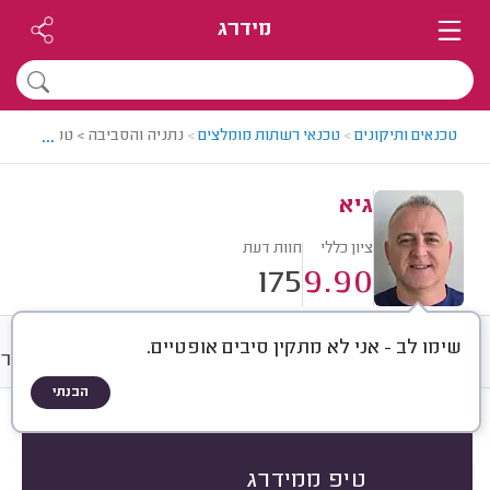
מידרג
...
טכנאים ותיקונים
>
טכנאי רשתות מומלצים
>
נתניה והסביבה > טכנאי רשתות
גיא
ציון כללי
חוות דעת
175
9.90
שימו לב - אני לא מתקין סיבים אופטיים.
חוות דעת
מחירים
ממוצע
גלרי
הבנתי
חוות דעת לפי:
הכל
(
175
)
הכי נפוצים
רשתות ותשתיות
ארונות תקשורת
טיפ ממידרג