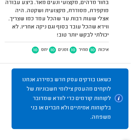
בחור מדהים, מקצועי ונעים מאד. ביצע עבודה
מוקפדת, מסודרת, מקצועית ושקטה. היה
אצלי שעות רבות עד שהכל עמד כמו שצריך.
ווידא שהכל עובד בסוף וגם ניקה אחריו. לא
יכולתי לבקש יותר טוב!
10
10
10
10
איכות
מחיר
זמנים
יחס
כשאנו בודקים עסק חדש במידרג אנחנו
לוקחים מהעסק צילומי חשבוניות של
לקוחות קודמים כדי לוודא שמדובר
בלקוחות אמיתיים ולא חברים או בני
משפחה.