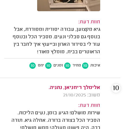
חוות דעת:
גיא מקצוען, עבודה יסודית ומסודרת, אבל
בנוסף גם סבלני ונעים. מסביר הכל ובנוסף
עזר לי בסידור הארון ובייעוץ איך לחבר בין
הראוטרים בבית. מומלץ מאוד!
10
10
10
10
איכות
מחיר
זמנים
יחס
10
אלימלך ריחניאן, נתניה.
משוב: 21/10/2025
חוות דעת:
שירות מושלם! הגיע בזמן, נעים הליכות.
הסביר הכל בצורה ברורה. אחלה גיא. תודה
רבה, היה פשוט מעולה! ממש מושלם!