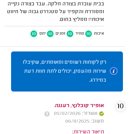
בבית עובדת בצורה חלקה. עבד בצורה נקייה
ומסודרת והקפיד על סטנדרט גבוה של חיווט
איכותי! ממליץ בחום.
10
10
10
10
איכות
מחיר
זמנים
יחס
רק לקוחות רשומים ומאומתים, שקיבלו
שירות מהעסק, יכולים לתת חוות דעת
במידרג.
10
אופיר קובלנץ, רעננה.
אשרור: 05/02/2026
משוב: 06/11/2025
תיאור השירות: