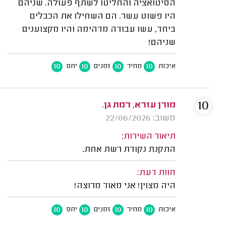
הסיטואציה והחליטו לשתף פעולה. שניהם
היו פשוט עשר. הם השחילו את הכבלים
ביחד, עשו עבודה מדהימה והיו מקצוענים
שניהם!
10
10
10
10
איכות
מחיר
זמנים
יחס
10
מורן עזרא, רמת גן.
משוב: 22/06/2026
תיאור השירות:
התקנת נקודת רשת אחת.
חוות דעת:
היה מצוין! אני מאוד מרוצה!
10
10
10
10
איכות
מחיר
זמנים
יחס