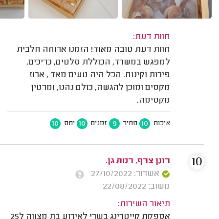
חוות דעת:
חוות דעת טובה מאוד! הזמנו ארוחה חלבית
למפגש במשרד, הכוללת סלטים, כריכים,
פירות וקינוח. הכל היה טעים מאד , ארוז
מקסים ומוכן להגשה, כולם נהנו, ומרטין
מקסימה.
10
10
9
10
איכות
מחיר
זמנים
יחס
10
רונן צרף, רמת גן.
אשרור: 27/10/2022
משוב: 22/08/2022
תיאור השירות:
אספקת קייטרינג בשרי לאירוע בת מצווה ל25