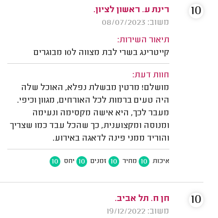
10
רינת ע. ראשון לציון.
משוב: 08/07/2023
תיאור השירות:
קייטרינג בשרי לבת מצווה ל10 מבוגרים
חוות דעת:
מושלם! מרטין מבשלת נפלא, האוכל שלה
היה טעים ברמות לכל האורחים, מגוון וכיפי.
מעבר לכך, היא אישה מקסימה ונעימה
ומנוסה ומקצוענית, כך שהכל עבד כמו שצריך
והוריד ממני פינה לדאגה באירוע.
10
10
10
10
איכות
מחיר
זמנים
יחס
10
חן ח. תל אביב.
משוב: 19/12/2022