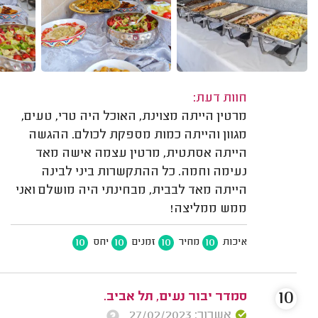
חוות דעת:
מרטין הייתה מצוינת, האוכל היה טרי, טעים,
מגוון והייתה כמות מספקת לכולם. ההגשה
הייתה אסתטית, מרטין עצמה אישה מאד
נעימה וחמה. כל ההתקשרות ביני לבינה
הייתה מאד לבבית, מבחינתי היה מושלם ואני
ממש ממליצה!
10
10
10
10
איכות
מחיר
זמנים
יחס
10
סמדר יבור נעים, תל אביב.
אשרור: 27/02/2023