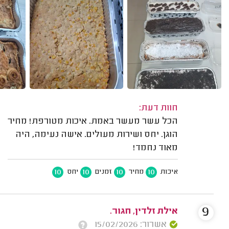
חוות דעת:
הכל עשר מעשר באמת. איכות מטורפת! מחיר
הוגן. יחס ושירות מעולים. אישה נעימה, היה
מאוד נחמד!
10
10
10
10
איכות
מחיר
זמנים
יחס
9
אילת זלדין, חגור.
אשרור: 15/02/2026