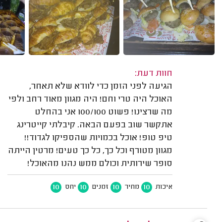
חוות דעת:
הגיעה לפני הזמן כדי לוודא שלא תאחר,
האוכל היה טרי וחם! היה מגוון מאוד רחב ולפי
מה שרצינו! פשוט 100/100 אני בהחלט
אתקשר שוב בפעם הבאה. קיבלתי קייטרינג
טיפ טופ! אוכל בכמויות שהספיקו לגדוד!!
מגוון מטורף וכל כך, כל כך טעים! מרטין הייתה
סופר שירותית וכולם ממש נהנו מהאוכל!
10
10
10
10
איכות
מחיר
זמנים
יחס