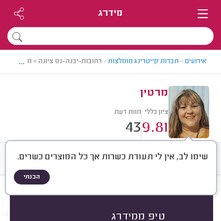
מידרג
...
אירועים
>
חברות קייטרינג מומלצות
>
רחובות-יבנה-נס ציונה > חברת קייטר
מרטין
ציון כללי
חוות דעת
43
9.81
שימו לב, אין לי תעודת כשרות אך כל המוצרים כשרים.
חוות דעת
ממוצע
רישוי ותעודות
הבנתי
חוות דעת לפי:
הכל
(
43
)
הכי נפוצים
לפי אירוע
חלבי או בשרי
עוגות
טיפ ממידרג