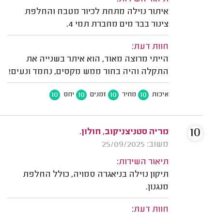
איתור נזילה מתחת לכיור מטבח והחלפת
צינור בבר מים מחברת תמי 4.
חוות דעת:
הייתי מרוצה מאוד, הוא איתר בשנייה את
התקלה והיה בחור ממש מקסים, נחמד ונעים!
10
10
10
10
איכות
מחיר
זמנים
יחס
10
מריה סטניצניקוב, חולון.
משוב: 25/09/2025
תיאור השירות:
תיקון נזילה בניאגרה סמויה, כולל החלפת
מנגנון.
חוות דעת: