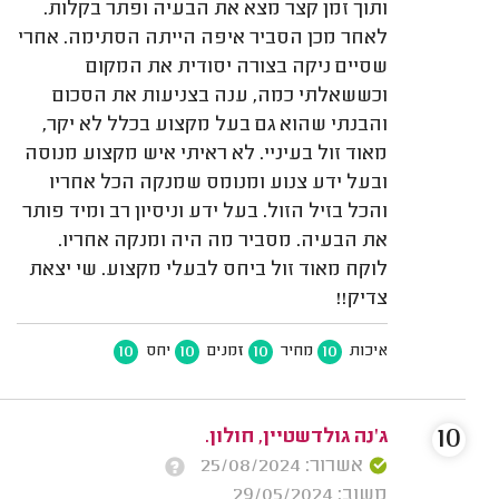
ותוך זמן קצר מצא את הבעיה ופתר בקלות.
לאחר מכן הסביר איפה הייתה הסתימה. אחרי
שסיים ניקה בצורה יסודית את המקום
וכששאלתי כמה, ענה בצניעות את הסכום
והבנתי שהוא גם בעל מקצוע בכלל לא יקר,
מאוד זול בעיניי. לא ראיתי איש מקצוע מנוסה
ובעל ידע צנוע ומנומס שמנקה הכל אחריו
והכל בזיל הזול. בעל ידע וניסיון רב ומיד פותר
את הבעיה. מסביר מה היה ומנקה אחריו.
לוקח מאוד זול ביחס לבעלי מקצוע. שי יצאת
צדיק!!
10
10
10
10
איכות
מחיר
זמנים
יחס
10
ג'נה גולדשטיין, חולון.
אשרור: 25/08/2024
משוב: 29/05/2024