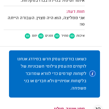
איתור וטיפול בנזילה בברז במקלחת.
חוות דעת:
אני ממליצה, הוא היה מצוין. העבודה הייתה
10!
10
10
10
10
איכות
מחיר
זמנים
יחס
כשאנו בודקים עסק חדש במידרג אנחנו
לוקחים מהעסק צילומי חשבוניות של
לקוחות קודמים כדי לוודא שמדובר
בלקוחות אמיתיים ולא חברים או בני
משפחה.