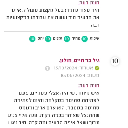
חוות דעת:
היה מאוד נחמד! בעל מקצוע מעולה, איתר
את הבעיה מיד ועשה את עבודתו במקצועיות
רבה.
10
10
10
10
איכות
מחיר
זמנים
יחס
10
גיל בר חיים, חולון.
אשרור: 13/10/2024
משוב: 16/06/2024
חוות דעת:
איש מיוחד. שי היה אצלי פעמיים, פעם
לפתיחת סתימה במקלחת והיום לפתיחת
סתימה במטבח. הוא אדם אדיב ומנומס
שהתנצל שאיחר בכמה דקות. פנה אליי צנוע
ונבוך ושאל איפה הבעיה ומה קרה. מיד ניגש