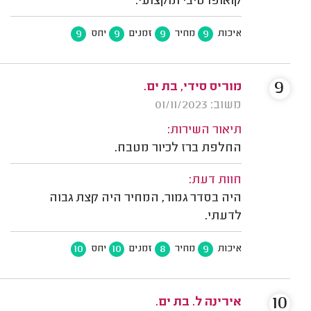
קואופרטיבי ומקצועי.
9
9
9
9
איכות
מחיר
זמנים
יחס
9
מוריס סידי, בת ים.
משוב: 01/11/2023
תיאור השירות:
החלפת ברז לכיור מטבח.
חוות דעת:
היה בסדר גמור, המחיר היה קצת גבוה
לדעתי.
10
10
8
9
איכות
מחיר
זמנים
יחס
10
אירינה ל. בת ים.