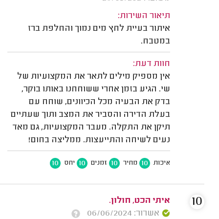
תיאור השירות:
איתור בעיית לחץ מים נמוך והחלפת ברז
במטבח.
חוות דעת:
אין מספיק מילים לתאר את המקצועיות של
שי. הגיע בזמן אחרי ששוחחנו באותו בוקר,
בדק את הבעיה מכל הכיוונים, שוחח עם
בעלת הדירה והסביר את המצב ותוך שעתיים
תיקן את התקלה. מעבר המקצועיות, גם מאד
נעים לשיחה והתייעצות. ממליצה בחום!
10
10
10
10
איכות
מחיר
זמנים
יחס
10
איתי הכט, חולון.
אשרור: 06/06/2024