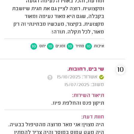
ומודעת, והכל באווירה נעימה רגועה
ומקצועית. רוצה לציין גם את חגית שיושבת
בקבלה, שגם היא מאוד נעימה ומאוד
מקצועית. בקיצור, מעכשיו מבחינתי זה רק
מאור, לכל תקלה. תודה!
10
10
10
10
איכות
מחיר
זמנים
יחס
10
שי בים, רחובות.
אשרור: 15/10/2025
משוב: 15/07/2025
תיאור השירות:
תיקון פנס והחלפת פיוז.
חוות דעת:
היה מצוין! אני מאד מרוצה מהטיפול בבעיה.
היה מעט עמוס במוסך והיה צריך להמתין