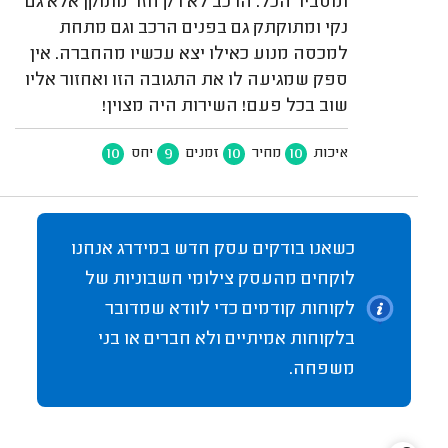
ומסביר הכל. הרכב לא רק חזר מתוקן אלא גם
נקי ומתוקתק גם בפנים הרכב וגם מתחת
למכסה מנוע כאילו יצא עכשיו מהחברה. אין
ספק שמגיעה לו את התגובה הזו ואחזור אליו
שוב בכל פעם! השירות היה מצוין!
10
9
10
10
איכות
מחיר
זמנים
יחס
כשאנו בודקים עסק חדש במידרג אנחנו
לוקחים מהעסק צילומי חשבוניות של
לקוחות קודמים כדי לוודא שמדובר
בלקוחות אמיתיים ולא חברים או בני
משפחה.