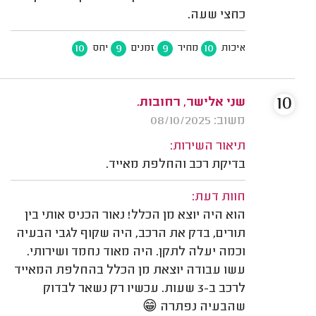
כחצי שעה.
10
9
9
10
איכות
מחיר
זמנים
יחס
10
שני אלישר, רחובות.
משוב: 08/10/2025
תיאור השירות:
בדיקת רכב והחלפת מאייד.
חוות דעת:
הוא היה יוצא מן הכלל! נאור הכניס אותי בין
תורים, בדק את הרכב, היה שקוף לגבי הבעיה
וכמה יעלה לתקן. היה מאוד נחמד ושירותי.
עשו עבודה יוצאת מן הכלל בהחלפת המאייד
לרכב ב-3 שעות. עכשיו רק נשאר לבדוק
שהבעיה נפתרה 😁