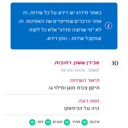
באתר מידרג יש דירוג על כל שירות, זה
אחד הדברים שמייצרים את האמינות. זה
לא "מי שרוצה מדרג" אלא כל לקוח
שמקבל שירות - נותן דירוג.
10
אבירן ששון, רחובות.
משוב: 14/05/2026
תיאור השירות:
תיקון צנרת מזגן ומילוי גז.
חוות דעת:
היה על הכיפאק!
10
10
10
10
איכות
מחיר
זמנים
יחס