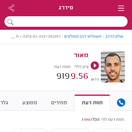
מידרג
...
עולם הרכב
>
חשמלאי רכב מומלצים
>
רחובות-יבנה-נס ציונה > חשמלאי רכ
מאור
ציון כללי
חוות דעת
919
9.56
וידאו
חוות דעת
מחירים
ממוצע
גלרי
חוות דעת לפי:
הכל
(
919
)