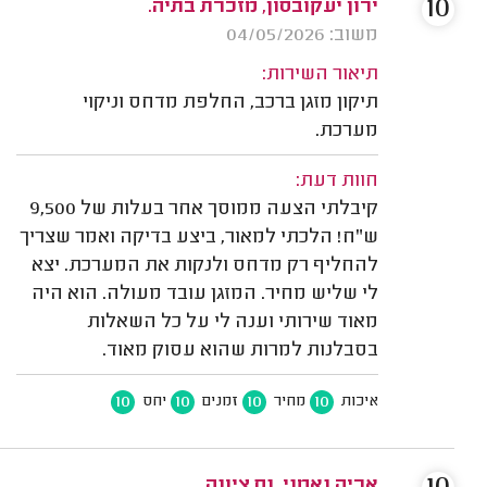
10
ירון יעקובסון, מזכרת בתיה.
משוב: 04/05/2026
תיאור השירות:
תיקון מזגן ברכב, החלפת מדחס וניקוי
מערכת.
חוות דעת:
קיבלתי הצעה ממוסך אחר בעלות של 9,500
ש"ח! הלכתי למאור, ביצע בדיקה ואמר שצריך
להחליף רק מדחס ולנקות את המערכת. יצא
לי שליש מחיר. המזגן עובד מעולה. הוא היה
מאוד שירותי וענה לי על כל השאלות
בסבלנות למרות שהוא עסוק מאוד.
10
10
10
10
איכות
מחיר
זמנים
יחס
אריה נאמני, נס ציונה.