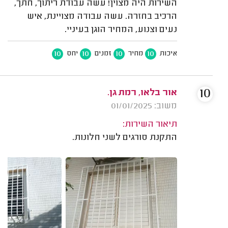
השירות היה מצוין! עשה עבודת ריתוך, חתך,
הרכיב בחזרה. עשה עבודה מצויינת, איש
נעים וצנוע, המחיר הוגן בעיניי.
10
10
10
10
איכות
מחיר
זמנים
יחס
10
אור בלאו, רמת גן.
משוב: 01/01/2025
תיאור השירות:
התקנת סורגים לשני חלונות.