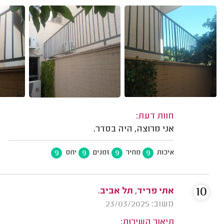
חוות דעת:
אני מרוצה, היה בסדר.
9
9
9
9
איכות
מחיר
זמנים
יחס
10
אתי פריד, תל אביב.
משוב: 23/03/2025
תיאור השירות: