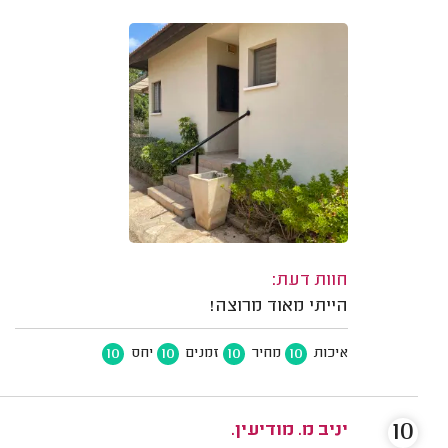
חוות דעת:
הייתי מאוד מרוצה!
10
10
10
10
איכות
מחיר
זמנים
יחס
10
יניב מ. מודיעין.