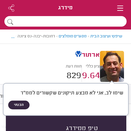
מידרג
...
שיפוץ ועיצוב הבית
>
מסגרים מומלצים
>
רחובות-יבנה-נס ציונה > מסגר מו
ארתור
ציון כללי
חוות דעת
829
9.64
שימו לב, אני לא מבצע תיקונים שקשורים לממ"ד
חוות דעת
ממוצע
גלריה
אודות
הבנתי
חוות דעת לפי:
הכל
(
829
)
הכי נפוצים
התקנות
תיקונים
עבודות אחרו
טיפ ממידרג