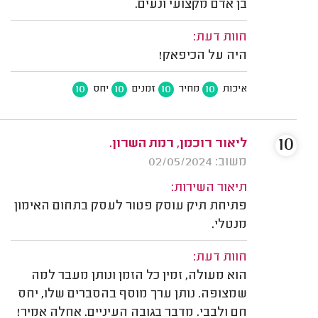
בן אדם מקצועי ונעים.
חוות דעת:
היה על הכיפאק!
10
10
10
10
איכות
מחיר
זמנים
יחס
10
ליאור רוכמן, רמת השרון.
משוב: 02/05/2024
תיאור השירות:
פתיחת תיק עוסק פטור לעסק בתחום האימון
מנטלי.
חוות דעת:
הוא מעולה, זמין כל הזמן ונותן מעבר למה
שמצופה. נותן ערך מוסף בהסברים שלו, יחס
חם ולבבי. מדבר בגובה העיניים. אחלה אמיר!