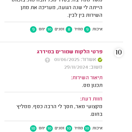
מאוד ממליצה. בסדר מכל הבחינות. בזכותו
הייתה לי שנה רגועה, מעריכה את מתן
השירות בין לבין.
9
10
8
9
איכות
מחיר
זמנים
יחס
10
פרטי הלקוח שמורים במידרג
אשרור: 01/06/2025
משוב: 29/11/2024
תיאור השירות:
תכנון מס.
חוות דעת:
מקצועי מאד, חסך לי הרבה כסף. ממליץ
בחום.
10
10
10
10
איכות
מחיר
זמנים
יחס