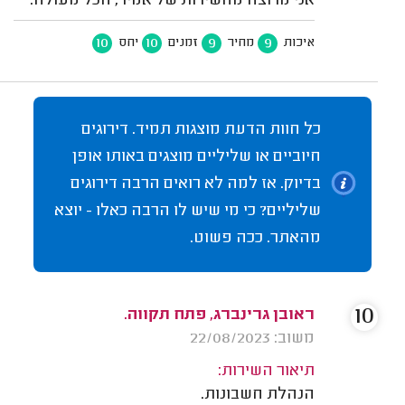
אני מרוצה מהשירות של אמיר, הכל מעולה.
10
10
9
9
איכות
מחיר
זמנים
יחס
כל חוות הדעת מוצגות תמיד. דירוגים
חיוביים או שליליים מוצגים באותו אופן
בדיוק. אז למה לא רואים הרבה דירוגים
שליליים? כי מי שיש לו הרבה כאלו - יוצא
מהאתר. ככה פשוט.
10
ראובן גרינברג, פתח תקווה.
משוב: 22/08/2023
תיאור השירות:
הנהלת חשבונות.