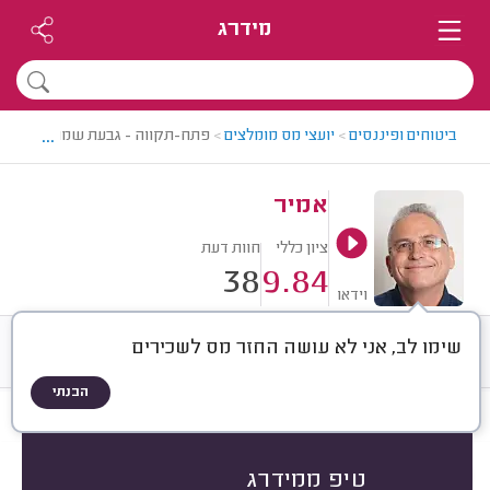
מידרג
...
ביטוחים ופיננסים
>
יועצי מס מומלצים
>
פתח-תקווה - גבעת שמואל > יועץ 
אמיר
ציון כללי
חוות דעת
38
9.84
וידאו
שימו לב, אני לא עושה החזר מס לשכירים
חוות דעת
ממוצע
רישוי ותעודות
הבנתי
חוות דעת לפי:
הכל
(
38
)
הכי נפוצים
סוג העסק
סוג השירות
טיפ ממידרג