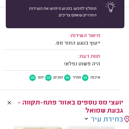
מומלץ לחפש במנוע חיפוש את השירות
המדויק שאתם צריכים.
10
מייקי ג. תל אביב.
מיון
משוב: 21/04/2025
תיאור השירות:
ייעוץ בנוגע החזר מס.
חוות דעת:
היה פשוט נפלא!
10
10
10
10
איכות
מחיר
זמנים
יחס
יועצי מס נוספים באזור פתח-תקווה -
גבעת שמואל
בחירת עיר