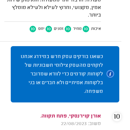
מעולה! הרבה יותר ממעולה! הוא נותן שירות
אמין, מקצועי, וחרוץ לעילא ולעילא מומלץ
ביותר.
10
10
10
10
איכות
מחיר
זמנים
יחס
כשאנו בודקים עסק חדש במידרג אנחנו
לוקחים מהעסק צילומי חשבוניות של
לקוחות קודמים כדי לוודא שמדובר
בלקוחות אמיתיים ולא חברים או בני
משפחה.
10
אורן קוירנסקי, פתח תקווה.
משוב: 22/08/2023