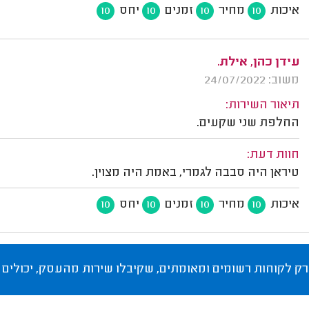
איכות
מחיר
זמנים
יחס
10
10
10
10
עידן כהן, אילת.
משוב: 24/07/2022
תיאור השירות:
החלפת שני שקעים.
חוות דעת:
טיראן היה סבבה לגמרי, באמת היה מצוין.
איכות
מחיר
זמנים
יחס
10
10
10
10
רק לקוחות רשומים ומאומתים, שקיבלו שירות מהעסק, יכולים 