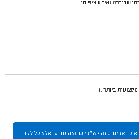
 שדיברנו ואיך שציפיתי.
קצועית ביותר :)
 את האמינות. זה לא "מי שרוצה מדרג" אלא כל לקוח