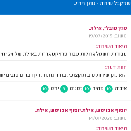
שמקבל שירות - נותן דירוג.
סוזן טובלי, אילת.
משוב: 19/07/2019
תיאור השירות:
עבודות חשמל גדולות עבור פרויקט גדרות באילת של 24 יחידות דיור.
חוות דעת:
הוא נתן שירות טוב ומקצועי. בחור נחמד, רק דברים טובים יש 
איכות
מחיר
זמנים
יחס
10
9
10
10
יוסוף אבויפש, אילת.יוסוף אבויפש, אילת.
משוב: 14/01/2020
תיאור השירות: