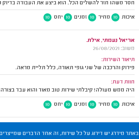
חסר משהו חזר להשלים הכל. הוא ביצע את העבודה בדיוק כמו
איכות
מחיר
זמנים
יחס
10
10
10
10
אריאל נעמתי, אילת.
משוב: 26/08/2021
תיאור השירות:
פירוק והרכבה של שני גופי תאורה, כלל תליית מראה.
חוות דעת:
היה ממש מעולה! קיבלתי שירות טוב מאוד והוא עבד בצורה מ
איכות
מחיר
זמנים
יחס
10
10
10
10
באתר מידרג יש דירוג על כל שירות, זה אחד הדברים שמייצרים