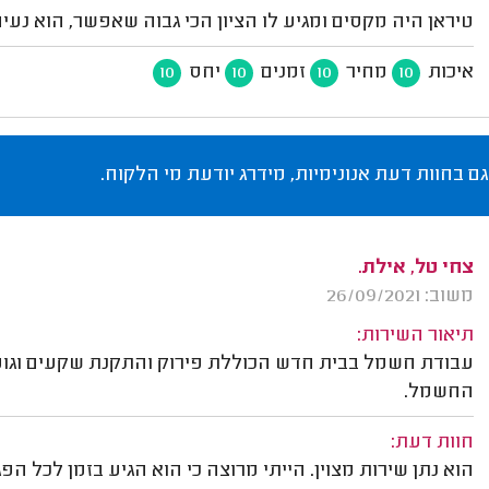
טיראן היה מקסים ומגיע לו הציון הכי גבוה שאפשר, הוא נע
איכות
מחיר
זמנים
יחס
10
10
10
10
גם בחוות דעת אנונימיות, מידרג יודעת מי הלקוח.
צחי טל, אילת.
משוב: 26/09/2021
תיאור השירות:
עבודת חשמל בבית חדש הכוללת פירוק והתקנת שקעים וגופי ת
החשמל.
חוות דעת:
הוא נתן שירות מצוין. הייתי מרוצה כי הוא הגיע בזמן לכל 