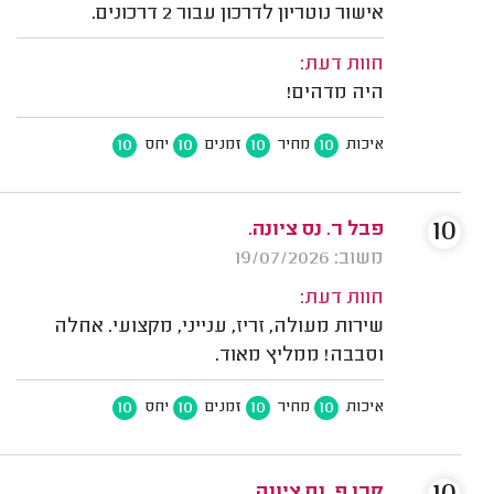
אישור נוטריון לדרכון עבור 2 דרכונים.
חוות דעת:
היה מדהים!
10
10
10
10
איכות
מחיר
זמנים
יחס
10
פבל ר. נס ציונה.
משוב: 19/07/2026
חוות דעת:
שירות מעולה, זריז, ענייני, מקצועי. אחלה
וסבבה! ממליץ מאוד.
10
10
10
10
איכות
מחיר
זמנים
יחס
קרן פ. נס ציונה.