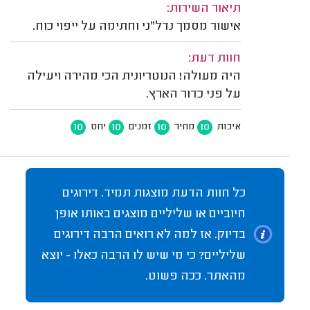
תיאור השירות:
אישור מסמך נדל"ני וחתימה על ייפוי כוח.
חוות דעת:
היה מעולה! הנוטריונית הכי מהירה ויעילה
על פני כדור הארץ.
10
10
10
10
איכות
מחיר
זמנים
יחס
כל חוות הדעת מוצגות תמיד. דירוגים
חיוביים או שליליים מוצגים באותו אופן
בדיוק. אז למה לא רואים הרבה דירוגים
שליליים? כי מי שיש לו הרבה כאלו - יוצא
מהאתר. ככה פשוט.