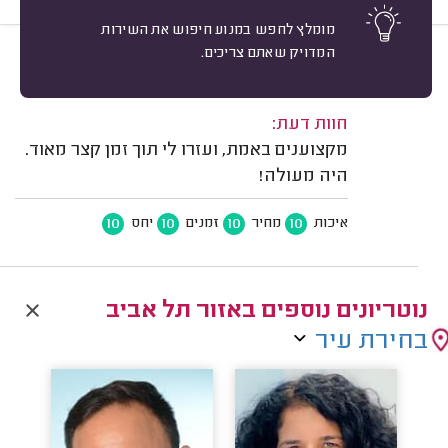
מומלץ לחפש במנוע חיפוש את השירות
המדויק שאתם צריכים.
10
Esteban K. תל אביב.
מיון
משוב: 27/07/2026
חוות דעת:
מקצוענים באמת, ועזרו לי תוך זמן קצר מאוד.
היה מעולה!
10
10
10
10
איכות
מחיר
זמנים
יחס
נוטריונים נוספים באזור תל אביב
בחירת עיר