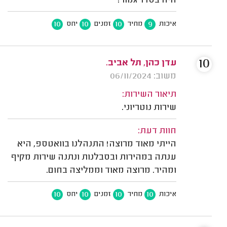
היה בסדר גמור!
10
10
10
9
איכות
מחיר
זמנים
יחס
10
עדן כהן, תל אביב.
משוב: 06/11/2024
תיאור השירות:
שירות נוטריוני.
חוות דעת:
הייתי מאוד מרוצה! התנהלנו בוואטספ, היא
ענתה במהירות ובסבלנות ונתנה שירות מקיף
ומהיר. מרוצה מאוד וממליצה בחום.
10
10
10
10
איכות
מחיר
זמנים
יחס