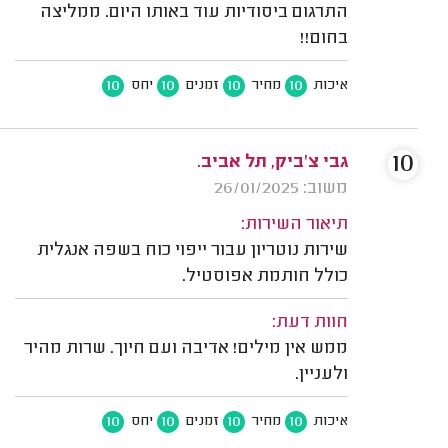
התרגום ביסודיות עוד באותו היום. ממליצה
בחום!!
10
10
10
10
איכות
מחיר
זמנים
יחס
10
גבי צ'ביק, תל אביב.
משוב: 26/01/2025
תיאור השירות:
שירות נוטריון עבור ייפוי כוח בשפה אנגלית
כולל חותמת אפוסטיל.
חוות דעת:
ממש אין מילים! אדיבה ועם חיוך. שרות מהיר
ולעניין.
10
10
10
10
איכות
מחיר
זמנים
יחס