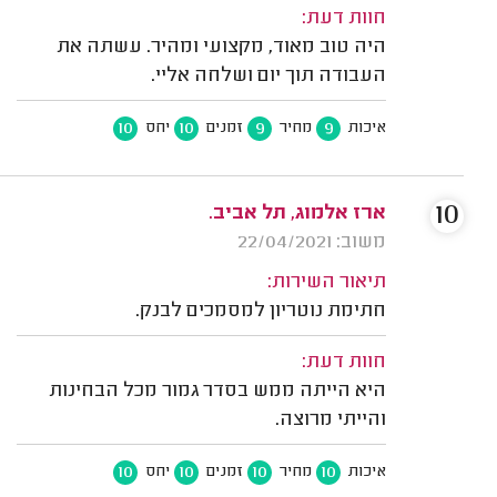
חוות דעת:
היה טוב מאוד, מקצועי ומהיר. עשתה את
העבודה תוך יום ושלחה אליי.
10
10
9
9
איכות
מחיר
זמנים
יחס
10
ארז אלמוג, תל אביב.
משוב: 22/04/2021
תיאור השירות:
חתימת נוטריון למסמכים לבנק.
חוות דעת:
היא הייתה ממש בסדר גמור מכל הבחינות
והייתי מרוצה.
10
10
10
10
איכות
מחיר
זמנים
יחס