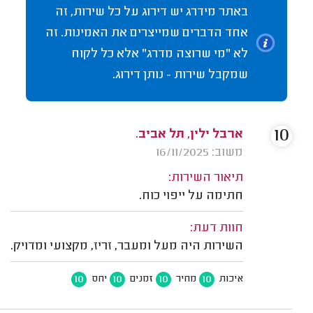
באתר מידרג יש דירוג על כל שירות, זה
אחד הדברים שמייצרים את האמינות. זה
לא "מי שרוצה מדרג" אלא כל לקוח
שמקבל שירות - נותן דירוג.
10
ארבל ילין, תל אביב.
משוב: 16/11/2025
תיאור השירות:
חתימה על ייפוי כוח.
חוות דעת:
השירות היה מעל ומעבר, זריז, מקצועי ומדויק.
10
10
10
10
איכות
מחיר
זמנים
יחס