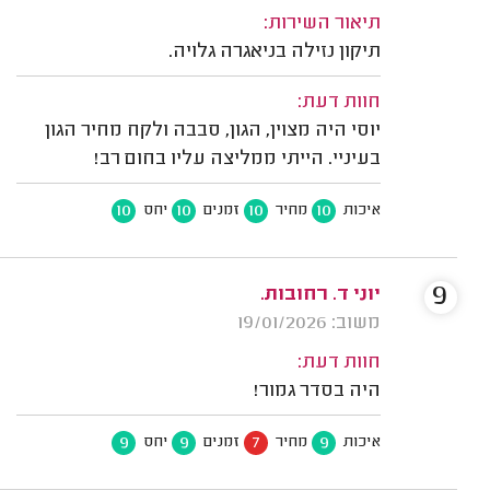
תיאור השירות:
תיקון נזילה בניאגרה גלויה.
חוות דעת:
יוסי היה מצוין, הגון, סבבה ולקח מחיר הגון
בעיניי. הייתי ממליצה עליו בחום רב!
10
10
10
10
איכות
מחיר
זמנים
יחס
9
יוני ד. רחובות.
משוב: 19/01/2026
חוות דעת:
היה בסדר גמור!
9
9
7
9
איכות
מחיר
זמנים
יחס