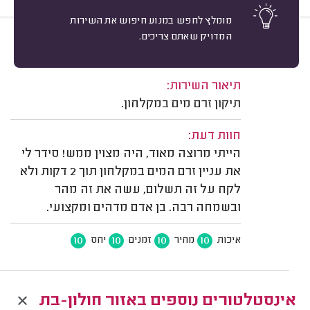
מומלץ לחפש במנוע חיפוש את השירות
המדויק שאתם צריכים.
10
רוסלן ב. חולון.
מיון
משוב: 09/12/2021
תיאור השירות:
תיקון זרם מים במקלחון.
חוות דעת:
הייתי מרוצה מאוד, היה מצוין ממש! סידר לי
את עניין זרם המים במקלחון תוך 2 דקות ולא
לקח על זה תשלום, עשה את זה מהר
ובשמחה רבה. בן אדם מדהים ומקצועי.
10
10
10
10
איכות
מחיר
זמנים
יחס
אינסטלטורים נוספים באזור חולון-בת