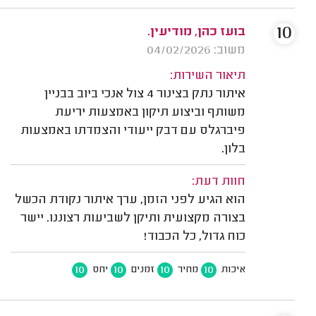
10
בועז כהן, מודיעין.
משוב: 04/02/2026
תיאור השירות:
איתור נתק בצינור 4 צול אנכי ביוב בבניין
משותף וביצוע תיקון באמצעות יריעת
פיברגלס עם דבק ייעודי והצמדתו באמצעות
בלון.
חוות דעת:
הוא הגיע לפני הזמן, ערך איתור נקודת הכשל
בצורה מקצועית ותיקן לשביעות רצוננו. יישר
כוח גדול, כל הכבוד!
10
10
10
10
איכות
מחיר
זמנים
יחס