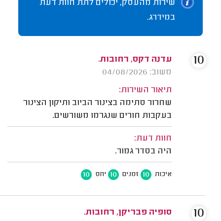
שירות מהעסק, יכולים לתת חוות דעת
במידרג.
10
עדנה דקס, רחובות.
משוב: 04/08/2026
תיאור השירות:
שחרור סתימה בצינור הביוב ותיקון הצינור
בעקבות חורים שנגרמו משורשים.
חוות דעת:
היה בסדר גמור.
10
10
10
איכות
זמנים
יחס
10
סופיה פבריקן, רחובות.