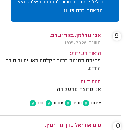
שליליים? כי מי שיש לו הרבה כאלו - יוצא
מהאתר. ככה פשוט.
9
אבי נודלמן, באר יעקב.
משוב: 11/05/2026
תיאור השירות:
פתיחת סתימה בכיור מקלחת ראשית וביחידת
הורים.
חוות דעת:
אני מרוצה מהעבודה!
9
9
9
9
איכות
מחיר
זמנים
יחס
10
טום אוריאל כהן, מודיעין.