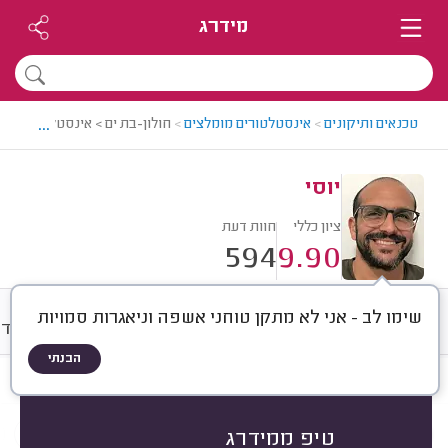
מידרג
...
טכנאים ותיקונים
>
אינסטלטורים מומלצים
>
חולון-בת ים > אינסטלטור מומלץ
יוסי
ציון כללי
חוות דעת
594
9.90
שימו לב - אני לא מתקן טוחני אשפה וניאגרות סמויות
חוות דעת
מחירים
ממוצע
אודו
הבנתי
חוות דעת לפי:
הכל
(
594
)
הכי נפוצים
סוגי סתימות
אביזרי אינסטלציה
טיפ ממידרג