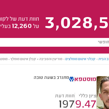
3,028,5
חוות דעת של לקוח
12,260
על
בעלי 
ב הבית
>
קבלני איטום מומלצים
>
מודיעין והסביבה > קבלן איטום מומלץ - מוסט
מתנדב בשעה טובה
מוסטפא
ציון כללי
חוות דעת
197
9.47