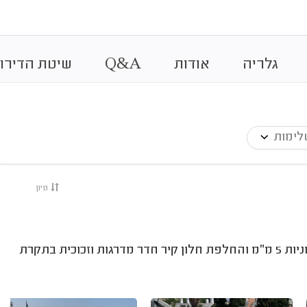
&
גלריה
אודות
A
Q
שיטת הדירוג
לימות
מיון
איטום כל שטח הגג כולל מבנה חדר המדרגות ביריעות ביטומניות 5 מ״מ והחלפת חלון קיר חדר מדרגות וזכוכית בתקרת