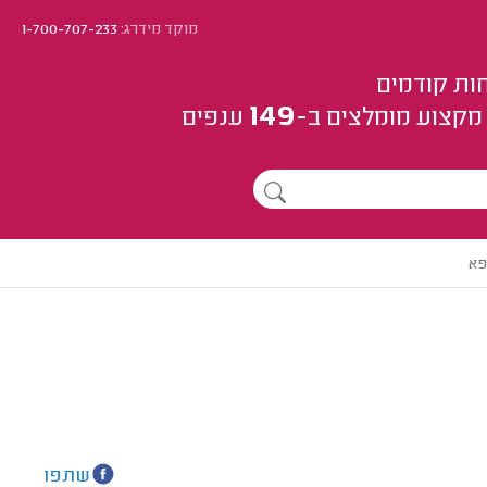
מוקד מידרג:
1-700-707-233
ות קודמים
149
מקצוע
מומלצים
ב-
ענפים
פא
שתפו