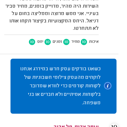
השירות היה מהיר, מדוייק בזמנים, מחיר סביר
בעיניי. אני ממש מרוצה וממליצה בחום על
דניאל. היחס המקצועיות בקיצור תקחו אותו
לא תתחרטו.
10
10
10
10
איכות
מחיר
זמנים
יחס
כשאנו בודקים עסק חדש במידרג אנחנו
לוקחים מהעסק צילומי חשבוניות של
לקוחות קודמים כדי לוודא שמדובר
בלקוחות אמיתיים ולא חברים או בני
משפחה.