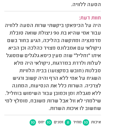
הסעה ללוויה.
חוות דעת:
היה על הכיפאק! ביקשתי שרות הסעה ללוויה
עבור אמי שהיא בת 90 ניצולת שואה סובלת
מדמנציה ומתקשה בהליכה, הגיע בחור בשם
ניקולאי עם אמבלונס מצויד כהלכה וכן הביא
איתו "זחליל" שזה מעין כיסא גלגלים שמסוגל
לעלות ולרדת במדרגות, ניקולאי היה מלא
סבלנות (חובש במקצועו) בבית הלוויות
השגיח על אמי ללא הרף והיה קשוב ורגיש
לצרכיה. השרות כלל את הנסיעות, המתנה
ללא מגבלת זמן וכמובן עבור השימוש בזחליל.
שילמתי לא זול אבל שרות משובח, מומלץ למי
שחשוב לו איכות השרות.
10
10
8
10
איכות
מחיר
זמנים
יחס