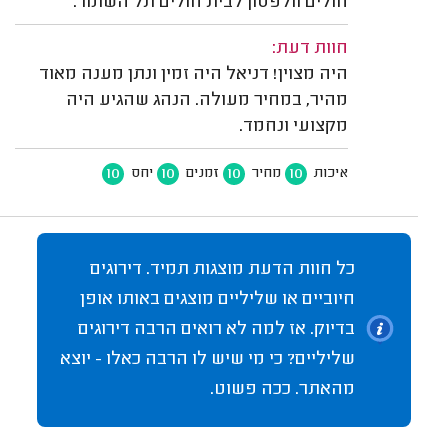
חולים וולפסון לבית חולים תל השומר.
חוות דעת:
היה מצוין! דניאל היה זמין ונתן מענה מאוד
מהיר, במחיר מעולה. הנהג שהגיע היה
מקצועי ונחמד.
10
10
10
10
איכות
מחיר
זמנים
יחס
כל חוות הדעת מוצגות תמיד. דירוגים
חיוביים או שליליים מוצגים באותו אופן
בדיוק. אז למה לא רואים הרבה דירוגים
שליליים? כי מי שיש לו הרבה כאלו - יוצא
מהאתר. ככה פשוט.