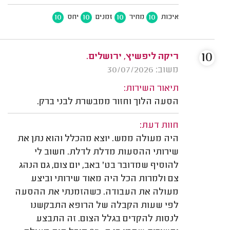
10
10
10
10
איכות
מחיר
זמנים
יחס
10
ריקה ליפשיץ, ירושלים.
משוב: 30/07/2026
תיאור השירות:
הסעה הלוך וחזור ממבשרת לבני ברק.
חוות דעת:
היה מעולה ממש. יוצא מהכלל והוא נתן את
שירותי ההסעות מדלת לדלת. חשוב לי
להוסיף שמדובר בט' באב, יום צום, גם הנהג
צם ולמרות הכל היה מאוד שירותי וביצע
מעולה את העבודה. כשהזמנתי את ההסעה
לפי שעות הקבלה של הרופא התבקשנו
לנסות להקדים בגלל הצום. זה התבצע