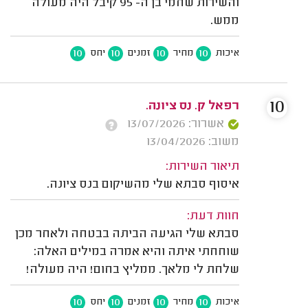
והשירות שחמי בן ה- 95 קיבל היה מעולה
ממש.
10
10
10
10
איכות
מחיר
זמנים
יחס
10
רפאל ק. נס ציונה.
אשרור: 13/07/2026
משוב: 13/04/2026
תיאור השירות:
איסוף סבתא שלי מהשיקום בנס ציונה.
חוות דעת:
סבתא שלי הגיעה הביתה בבטחה ולאחר מכן
שוחחתי איתה והיא אמרה במילים האלה:
שלחת לי מלאך. ממליץ בחום! היה מעולה!
10
10
10
10
איכות
מחיר
זמנים
יחס