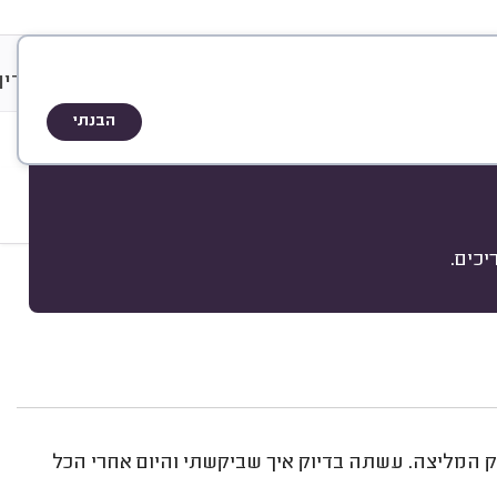
&
שוי ותעודות
גלריה
A
Q
שיטת הדיר
הבנתי
יקור
הסרת שיער
כים.
מיון
ק המליצה. עשתה בדיוק איך שביקשתי והיום אחרי הכל