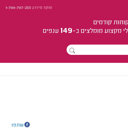
מוקד מידרג:
1-700-707-233
וחות קודמים
149
י מקצוע
מומלצים
ב-
ענפים
שתפו