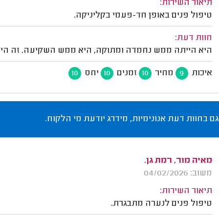
תיאור השירות:
טיפול פנים באופן חד-פעמי בקליניקה.
חוות דעת:
היא הייתה ממש נחמדה ומתוקה, היא ממש השקיעה. זה היה
איכות
מחיר
זמנים
יחס
10
10
10
9
גם בחוות דעת אנונימיות, מידרג יודעת מי הלקוח.
מאיה מור, רמת גן.
משוב: 04/02/2026
תיאור השירות:
טיפול פנים לנערה מתבגרת.