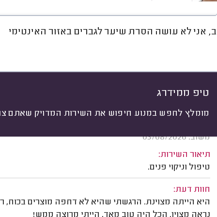
ב, אני לא עושה הסרת שיער לגברים באזור האינטימי
חוות דעת
מחירים
ממוצע
רי
יתי
 לפי:
הכל
(
170
)
ים
טיפולי פנים
ריסים וגבות
מניקור / פד
טיפ ממידרג
מומלץ לחפש במנוע חיפוש את השירות המדויק שאתם צרי
גיא כהן, גבעתיים.
משוב: 03/08/2026
תיאור השירות:
טיפול וניקוי פנים.
חוות דעת:
היא הייתה מצוינת. הרגשתי שהיא לא דחפה מוצרים בכוח, ר
נראה מצוין. הכל היה טוב מאד, הייתי מרוצה ממש!