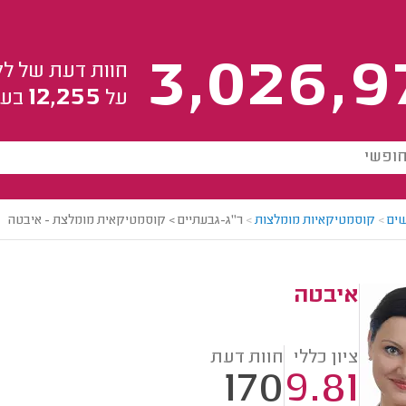
3,026,9
חוות דעת של לק
12,255
על
בעל
ים
>
קוסמטיקאיות מומלצות
>
ר"ג-גבעתיים > קוסמטיקאית מומלצת - איבטה
איבטה
ציון כללי
חוות דעת
170
9.81