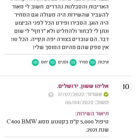
האדיבות והסבלנות נהדרים. חשוב לי מאוד
להעביר שהשירות היה מעולה וגם המחיר
היה הוגן. הסבירו ופירט הכל לפני הביצוע
ונתן לי לבחור ולהחליט ולא "דחף" לי שום
דבר. הם עובדים בצורה יפה ונקייה. הכל 10!
אין ספק שהם מהיום המוסך שלי!
10
10
10
10
איכות
מחיר
זמנים
יחס
10
אליהו ששון, ירושלים.
אשרור: 17/07/2022
משוב: 06/04/2022
תיאור השירות:
טיפול 5,000 ק"מ בקטנוע מסוג C400 BMW
שנת 2021.