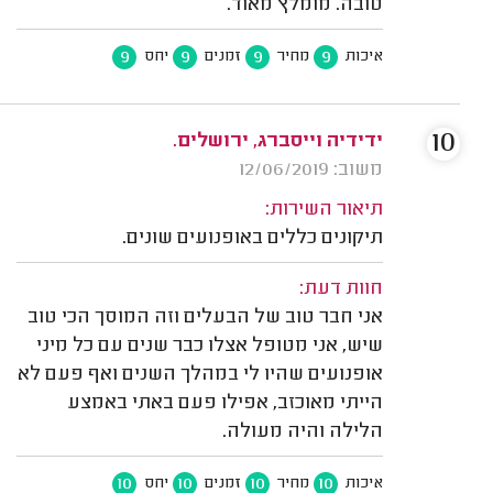
טובה. מומלץ מאוד.
9
9
9
9
איכות
מחיר
זמנים
יחס
10
ידידיה וייסברג, ירושלים.
משוב: 12/06/2019
תיאור השירות:
תיקונים כללים באופנועים שונים.
חוות דעת:
אני חבר טוב של הבעלים וזה המוסך הכי טוב
שיש, אני מטופל אצלו כבר שנים עם כל מיני
אופנועים שהיו לי במהלך השנים ואף פעם לא
הייתי מאוכזב, אפילו פעם באתי באמצע
הלילה והיה מעולה.
10
10
10
10
איכות
מחיר
זמנים
יחס