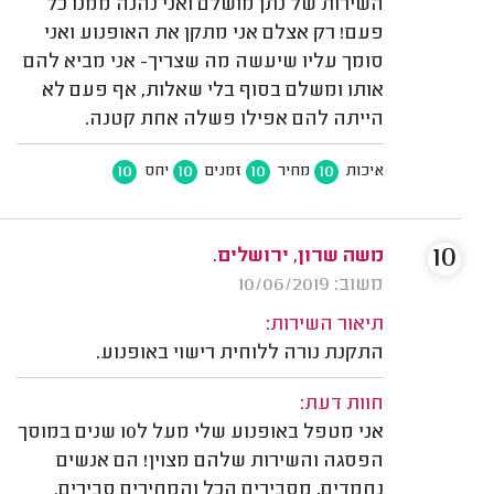
השירות של נתן מושלם ואני נהנה ממנו כל
פעם! רק אצלם אני מתקן את האופנוע ואני
סומך עליו שיעשה מה שצריך- אני מביא להם
אותו ומשלם בסוף בלי שאלות, אף פעם לא
הייתה להם אפילו פשלה אחת קטנה.
10
10
10
10
איכות
מחיר
זמנים
יחס
10
משה שרון, ירושלים.
משוב: 10/06/2019
תיאור השירות:
התקנת נורה ללוחית רישוי באופנוע.
חוות דעת:
אני מטפל באופנוע שלי מעל ל10 שנים במוסך
הפסגה והשירות שלהם מצוין! הם אנשים
נחמדים, מסבירים הכל והמחירים סבירים.