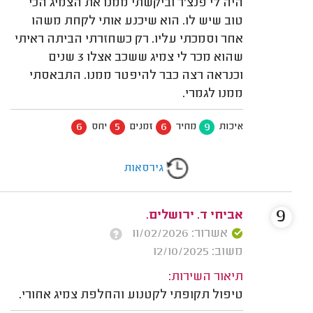
היה לי פנצ'ר וביקשתי ממנו את הצמיג הכי
טוב שיש לו. הוא שיכנע אותי לקחת משהו
אחר וסמכתי עליו. רק כשחזרתי הביתה ראיתי
שהוא מכר לי צמיג ששכב אצלו 3 שנים
וכנראה רצה כבר להיפטר ממנו. התבאסתי
ממנו לגמרי.
6
5
6
9
איכות
מחיר
זמנים
יחס
גירסאות
9
אביחי ד. ירושלים.
אשרור: 11/02/2026
משוב: 12/10/2025
תיאור השירות:
טיפול תקופתי לקטנוע והחלפת צמיג אחורי.