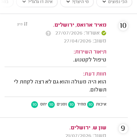
הכי נפוצים
מי היצרן?
איזה דו גלגלי?
במה ט
10
מאיר ארואס, ירושלים.
מיון
אשרור: 27/07/2026
משוב: 27/04/2026
תיאור השירות:
טיפול לקטנוע.
חוות דעת:
הוא היה מעולה והוא גם לא רצה לקחת לי
תשלום.
10
10
10
10
איכות
מחיר
זמנים
יחס
9
שון ש. ירושלים.
משוב: 21/07/2026