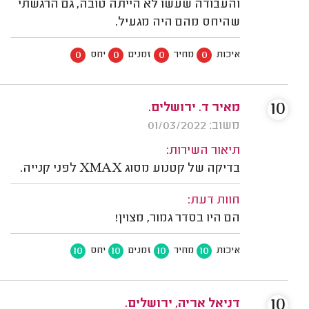
והעבודה שעשו לא הייתה טובה, גם הרגשתי
שהיחס מהם היה מגעיל.
0
0
0
0
איכות
מחיר
זמנים
יחס
10
מאיר ד. ירושלים.
משוב: 01/03/2022
תיאור השירות:
בדיקה של קטנוע מסוג XMAX לפני קנייה.
חוות דעת:
הם היו בסדר גמור, מצוין!
10
10
10
10
איכות
מחיר
זמנים
יחס
10
דניאל אריה, ירושלים.