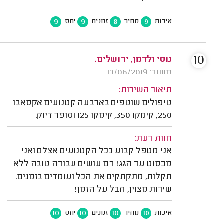
9
9
8
9
איכות
מחיר
זמנים
יחס
10
נוסי ולדמן, ירושלים.
משוב: 10/06/2019
תיאור השירות:
טיפולים שוטפים בארבעה קטנועים אקסאבו
250, קימקו 350, קימקו 125 וסופר דיוק.
חוות דעת:
אני מטפל קבוע בכל הקטנועים אצלם ואני
מבסוט עד הגג! הם עושים עבודה טובה ללא
תקלות, מתקתקים את הכל ועומדים בזמנים.
שירות מצוין, חבל על הזמן!
10
10
10
10
איכות
מחיר
זמנים
יחס