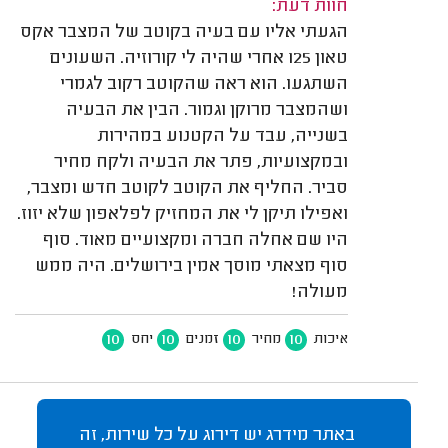
חוות דעת:
הגעתי אליו עם בעיה בקוטב של המצבר אקס
טאון 125 אחרי שהיה לי קורוזיה. השעונים
השתגעו. הוא ראה שהקוטב רקוב לגמרי
ושהמצבר מרוקן וגמור. הבין את הבעיה
בשנייה, עבד על הקטנוע במהירות
ובמקצועיות, פתר את הבעיה ולקח מחיר
סביר. החליף את הקוטב לקוטב חדש ומצבר,
ואפילו תיקן לי את המחזיק לפלאפון שלא יזוז.
היו שם אחלה חברה ומקצועיים מאוד. סוף
סוף מצאתי מוסך אמין בירושלים. היה ממש
מעולה!
10
10
10
10
איכות
מחיר
זמנים
יחס
באתר מידרג יש דירוג על כל שירות, זה