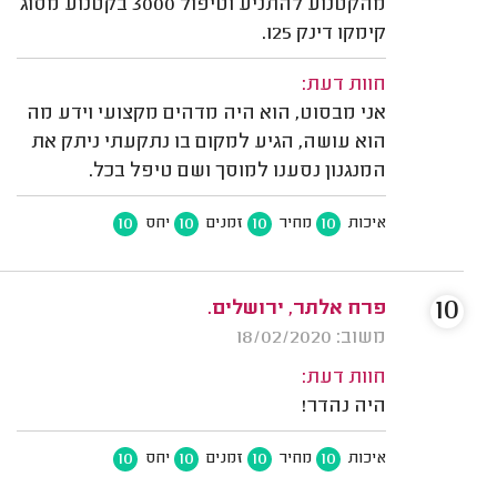
מהקטנוע להתניע וטיפול 3000 בקטנוע מסוג
קימקו דינק 125.
חוות דעת:
אני מבסוט, הוא היה מדהים מקצועי וידע מה
הוא עושה, הגיע למקום בו נתקעתי ניתק את
המנגנון נסענו למוסך ושם טיפל בכל.
10
10
10
10
איכות
מחיר
זמנים
יחס
10
פרח אלתר, ירושלים.
משוב: 18/02/2020
חוות דעת:
היה נהדר!
10
10
10
10
איכות
מחיר
זמנים
יחס