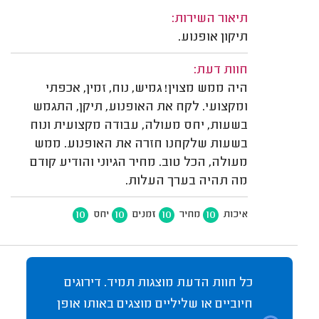
תיאור השירות:
תיקון אופנוע.
חוות דעת:
היה ממש מצוין! גמיש, נוח, זמין, אכפתי
ומקצועי. לקח את האופנוע, תיקן, התגמש
בשעות, יחס מעולה, עבודה מקצועית ונוח
בשעות שלקחנו חזרה את האופנוע. ממש
מעולה, הכל טוב. מחיר הגיוני והודיע קודם
מה תהיה בערך העלות.
10
10
10
10
איכות
מחיר
זמנים
יחס
כל חוות הדעת מוצגות תמיד. דירוגים
חיוביים או שליליים מוצגים באותו אופן