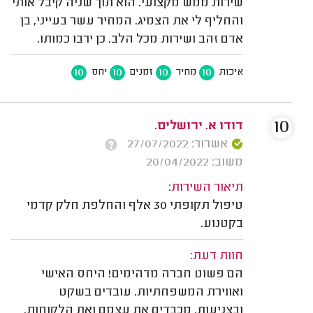
שירות ממש מקצועי. הוא תוך שניה קיבל אותי
והחליף לי את הצמיג. המחיר עשר בעייני, בן
אדם זהב ושירות מכל הלב. כן ירבו כמותו.
10
10
10
10
איכות
מחיר
זמנים
יחס
10
דודו א. ירושלים.
אשרור: 27/07/2022
משוב: 20/04/2022
תיאור השירות:
טיפול תקופתי 30 אלף והחלפת חלק קדמי
בקטנוע.
חוות דעת:
הם פשוט חברה מדהימים! היחס האישי
ואווירת המשפחתיות. עובדים בשקט
ובצניעות. מכבדים את עצמם ואת הלקוחות.