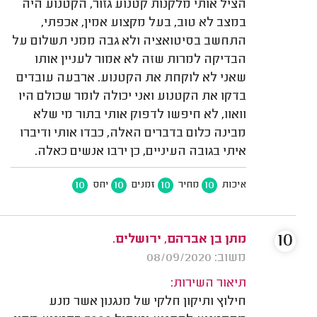
הציל אותי מלקנות קטנוע גזור, הקטנוע היה
במצב לא טוב, בעל מקצוע אמין, אכפתי,
התחשב בסיטואציה ולא גבה ממני תשלום על
הבדיקה למרות שזה לא אמור לעניין אותו
שאני לא לוקחת את הקטנוע. ארבעה עובדים
בדקו את הקטנוע ואני יכולה לומר שכולם היו
וואוו, לא חיפשו לדפוק אותי בתור מי שלא
מבינה כלום בדברים האלה, כבדו אותי ודיברו
איתי בגובה העיניים, כן ירבו אנשים כאלה.
10
10
10
10
איכות
מחיר
זמנים
יחס
10
מתן בן אברהם, ירושלים.
משוב: 08/09/2020
תיאור השירות:
חילוץ ותיקון חלקי של מנגנון אשר מנע