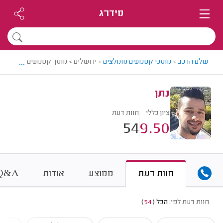
מידרג
...
עולם הרכב
>
מוסכי קטנועים מומלצים
>
ירושלים > מוסך קטנועים מומלץ - נ
נתן
ציון כללי
חוות דעת
54
9.50
&
חוות דעת
ממוצע
אודות
A
Q
חוות דעת לפי:
הכל
(
54
)