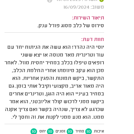
משוב: 16/09/2024
תיאור השירות:
סירוס של כלב מסוג פודל ענק.
חוות דעת:
יוסי היה נהדר! הוא עשה את הניתוח יחד עם
עוד וטרינרית מאד מנוסה אז יצא ששני
רופאים טיפלו בכלב במחיר יחסית מוזל. לאחר
מכן הוא עקב מיוזמתו אחרי החלמת הכלב,
התקשר, ביקש תמונות והפגין אחריות. הוא
היה מאוד אדיב, מקצועי וקיבל אותי בזמן. גם
במחיר בעיניי הוא היה הוגן, וטרינרים אחרים
ביקשו ממני לרכוש קולר אליזבטני, הוא אמר
שכרגע לא צריך, שנהיה בקשר ואם צריך אקנה
ממנו. הוא מנע ממני לקנות את זה וחסך לי.
10
10
10
10
איכות
מחיר
זמנים
יחס