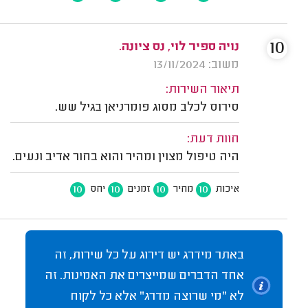
10
נויה ספיר לוי, נס ציונה.
משוב: 13/11/2024
תיאור השירות:
סירוס לכלב מסוג פומרניאן בגיל שש.
חוות דעת:
היה טיפול מצוין ומהיר והוא בחור אדיב ונעים.
10
10
10
10
איכות
מחיר
זמנים
יחס
באתר מידרג יש דירוג על כל שירות, זה
אחד הדברים שמייצרים את האמינות. זה
לא "מי שרוצה מדרג" אלא כל לקוח