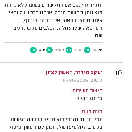
ותמיד זמין, גם אם מתקשרים בשעות לא נוחות
הוא נותן תחושה טובה. אנחנו כבר שנה וחצי
איתו ומרוצים מאוד. אין כמוהו! בנוסף,
המרפאה שלו אחלה, הכלבים ממש נהנים
שם.
10
10
10
10
איכות
מחיר
זמנים
יחס
10
יעקב מזרחי, ראשון לציון.
משוב: 14/06/2026
תיאור השירות:
סירוס הכלב.
חוות דעת:
יוסי וטרינר נהדר! הוא טיפל בהרבה רגישות
בסטיב המלטיפו שלנו ונתן לנו המשך טיפול