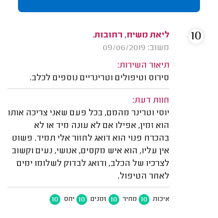
10
ליאת משיח, רחובות.
משוב: 09/06/2019
תיאור השירות:
סירוס וטיפולים וטרינריים נוספים לכלב.
חוות דעת:
יוסי וטרינר מהמם, בכל פעם שאני צריכה אותו
הוא זמין, אפילו אם לא עונה מיד או לא
בהכרח פנוי הוא דואג לחזור אלי תמיד. פשוט
אין עליו, הוא איש מקסים, אנושי, נעים וקשוב
לצרכיו של הכלב, ודואג לבדוק לשלומו ימים
לאחר הטיפול.
10
10
10
10
איכות
מחיר
זמנים
יחס