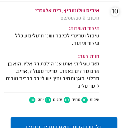
10
איריס שלומוביץ, בית אלעזרי.
משוב: 02/08/2019
תיאור השירות:
טיפול וטרינרי לכלבה ושני חתולים שכלל
עיקור וניתוח.
חוות דעת:
מאז שגיליתי אותו אני הולכת רק אליו. הוא בן
אדם מדהים באמת, וטרינר מעולה, אדיב,
סבלני, הוגן ותמיד זמין. יש לי רק דברים טובים
לומר עליו.
10
10
10
10
איכות
מחיר
זמנים
יחס
כל חוות הדעת מוצגות תמיד. דירוגים