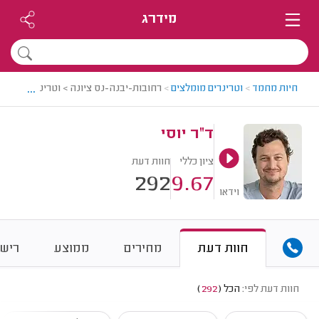
מידרג
...
חיות מחמד
>
וטרינרים מומלצים
>
רחובות-יבנה-נס ציונה > וטרינר מומלץ - 
ד"ר יוסי
ציון כללי
חוות דעת
292
9.67
וידאו
חוות דעת
מחירים
ממוצע
רישו
חוות דעת לפי:
הכל
(
292
)