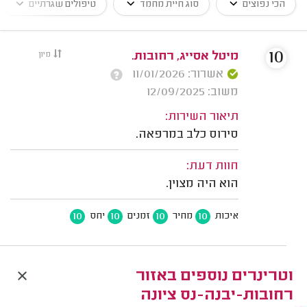
הכי נפוצים
סוג חיית מחמד
טיפולים שגרתיים
10
מיטל אסייג, רחובות.
מיון
אשרור: 11/01/2026
משוב: 12/09/2025
תיאור השירות:
סירוס כלב במרפאה.
חוות דעת:
הוא היה מצוין.
10
10
10
10
איכות
מחיר
זמנים
יחס
וטרינרים נוספים באזור
רחובות-יבנה-נס ציונה