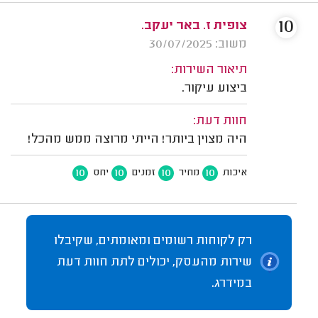
10
צופית ז. באר יעקב.
משוב: 30/07/2025
תיאור השירות:
ביצוע עיקור.
חוות דעת:
היה מצוין ביותר! הייתי מרוצה ממש מהכל!
10
10
10
10
איכות
מחיר
זמנים
יחס
רק לקוחות רשומים ומאומתים, שקיבלו
שירות מהעסק, יכולים לתת חוות דעת
במידרג.