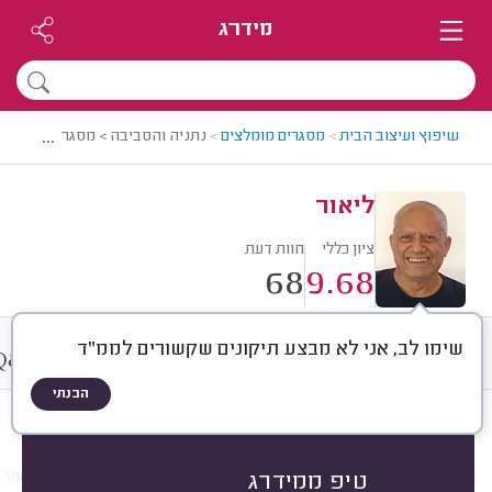
מידרג
...
שיפוץ ועיצוב הבית
>
מסגרים מומלצים
>
נתניה והסביבה > מסגר מומלץ - ל
ליאור
ציון כללי
חוות דעת
68
9.68
שימו לב, אני לא מבצע תיקונים שקשורים לממ"ד
&
חוות דעת
ממוצע
גלריה
A
Q
הבנתי
חוות דעת לפי:
הכל
(
68
)
הכי נפוצים
התקנות
תיקונים
עבודות אחרו
טיפ ממידרג