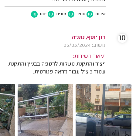
איכפתי, עבודה מצויינת!
10
10
10
10
איכות
מחיר
זמנים
יחס
10
רון יוסף, נתניה.
משוב: 05/03/2024
תיאור השירות:
ייצור והתקנת מעקות לרמפה בבניין והתקנת
עמוד 3 צול עבור מראה פנורמית.