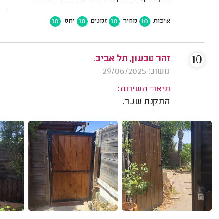
10
10
10
10
איכות
מחיר
זמנים
יחס
10
זהר טבעון, תל אביב.
משוב: 29/06/2025
תיאור השירות:
התקנת שער.