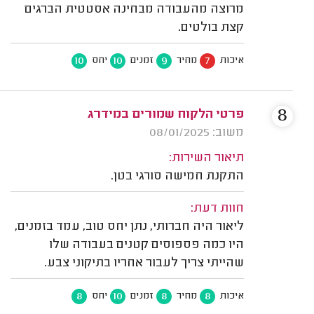
מרוצה מהעבודה מבחינה אסטטית הברגים
קצת בולטים.
10
10
9
7
איכות
מחיר
זמנים
יחס
8
פרטי הלקוח שמורים במידרג
משוב: 08/01/2025
תיאור השירות:
התקנת חמישה סורגי בטן.
חוות דעת:
ליאור היה חברותי, נתן יחס טוב, עמד בזמנים,
היו כמה פספוסים קטנים בעבודה שלו
שהייתי צריך לעבור אחריו בתיקוני צבע.
8
10
8
8
איכות
מחיר
זמנים
יחס