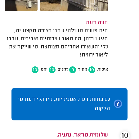
חוות דעת:
היה פשוט מעולה! עבדו בצורה מקצועית,
הגיעו בזמן, היו מאוד שירותיים ואדיבים, עבדו
נקי והשאירו אחריהם מצוחצח. מי שייקח את
ליאור ירוויח!
10
10
9
10
איכות
מחיר
זמנים
יחס
גם בחוות דעת אנונימיות, מידרג יודעת מי
הלקוח.
10
שלומית מראד, נתניה.