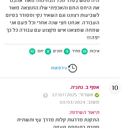
היה ממש בסדר מכל הבחינות! מאוד אהבנו
את היחס החם והאכפתי שלו.התוצאה מאוד
לשביעות רצוננו וגם השאיר נקי ומסודר בסיום
העבודה. אנחנו חצי שנה אחרי וכל פעם אני
שמחה שמצאנו איש מקצוע עם עבודה כל כך
יפה!!!
10
8
9
10
איכות
מחיר
זמנים
יחס
גירסאות
10
אסף ב. נתניה.
אשרור: 27/07/2025
משוב: 03/03/2024
תיאור השירות:
התקנת מדרגות קלות מדרך עץ ותשתית
מתכת בתוספת מעקה.