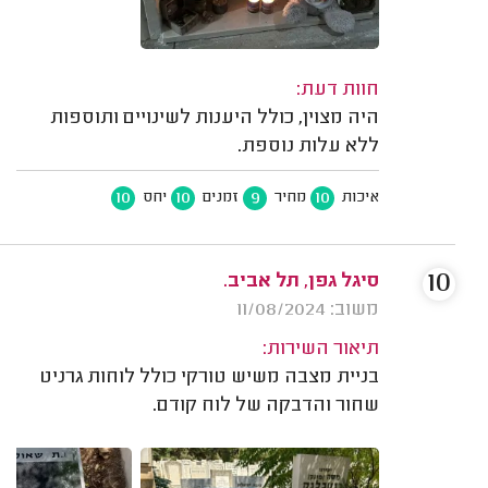
חוות דעת:
היה מצוין, כולל היענות לשינויים ותוספות
ללא עלות נוספת.
10
10
9
10
איכות
מחיר
זמנים
יחס
10
סיגל גפן, תל אביב.
משוב: 11/08/2024
תיאור השירות:
בניית מצבה משיש טורקי כולל לוחות גרניט
שחור והדבקה של לוח קודם.