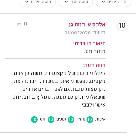
הכי נפוצים
סוג העסק
סוג השירות
10
אלכס א. רמת גן.
מיון
משוב: 01/06/2026
תיאור השירות:
החזר מס.
חוות דעת:
קיבלתי רושם של מקצועיות! משה בן אדם
מקסים. נפגשתי איתו במשרד, דיברנו קצת,
נתן עצות טובות גם לגבי דברים אחרים
ששאלתי, ונתן גם מענה. ממליץ בחום, יחס
אישי ולבבי.
10
10
10
10
איכות
מחיר
זמנים
יחס