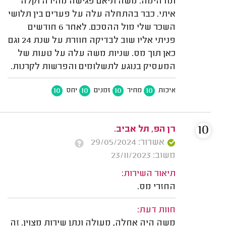
ומדהימה. משה תיאם פגישה מהירה וקלה
איתי. כבר בהתחלה עלה על פערים בין תלושי
השכר שלי מול ההסכם. לאחר 6 חודשים
פניתי אליו שוב לבדיקה חוזרת על שנת 24 וגם
כאן תוך מס. שניות משה עלה על טעות של
המעסיק בנוגע לתשלומים והפרשות לקרנות.
10
10
10
10
איכות
מחיר
זמנים
יחס
10
רן הפ, תל אביב.
אשרור: 29/05/2024
משוב: 23/11/2023
תיאור השירות:
החזרי מס.
חוות דעת:
משה היה אחלה, מעולה ונתן שירות מצוין. זה