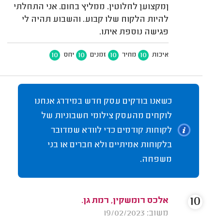
ןמקצוען לחלוטין. ממליץ בחום. אני התחלתי
להיות הלקוח שלו קבוע. והשבוע תהיה לי
פגישה נוספת איתו.
10
10
10
10
איכות
מחיר
זמנים
יחס
כשאנו בודקים עסק חדש במידרג אנחנו
לוקחים מהעסק צילומי חשבוניות של
לקוחות קודמים כדי לוודא שמדובר
בלקוחות אמיתיים ולא חברים או בני
משפחה.
10
אלכס רומשקין, רמת גן.
משוב: 19/02/2023