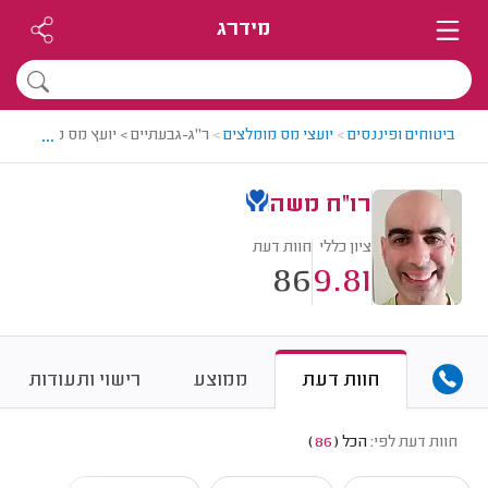
מידרג
...
ביטוחים ופיננסים
>
יועצי מס מומלצים
>
ר"ג-גבעתיים > יועץ מס מומלץ - ר
רו"ח משה
ציון כללי
חוות דעת
86
9.81
חוות דעת
ממוצע
רישוי ותעודות
חוות דעת לפי:
הכל
(
86
)