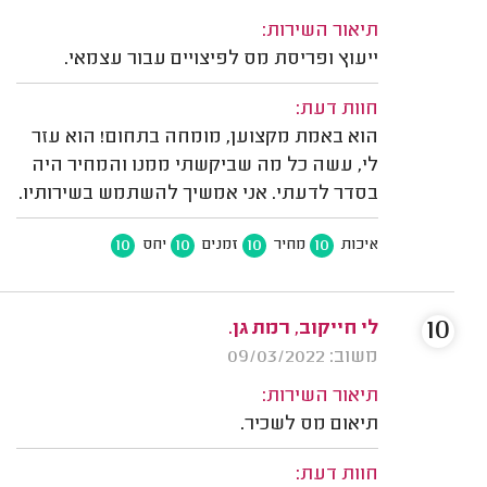
תיאור השירות:
ייעוץ ופריסת מס לפיצויים עבור עצמאי.
חוות דעת:
הוא באמת מקצוען, מומחה בתחום! הוא עזר
לי, עשה כל מה שביקשתי ממנו והמחיר היה
בסדר לדעתי. אני אמשיך להשתמש בשירותיו.
10
10
10
10
איכות
מחיר
זמנים
יחס
10
לי חייקוב, רמת גן.
משוב: 09/03/2022
תיאור השירות:
תיאום מס לשכיר.
חוות דעת: