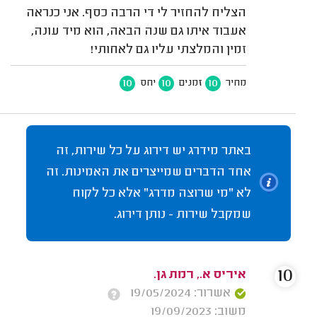
הצליח להחזיר לי די הרבה כסף. אני כנראה
אעבוד איתו גם שנה הבאה, הוא מיד עונה,
זמין והמלצתי עליו גם לאחותי!
10
10
10
מחיר
זמנים
יחס
באתר מידרג יש דירוג על כל שירות, זה
אחד הדברים שמייצרים את האמינות. זה
לא "מי שרוצה מדרג" אלא כל לקוח
שמקבל שירות - נותן דירוג.
10
איריס א., רמת גן.
אשרור: 19/05/2024
משוב: 19/09/2023