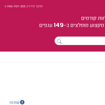
מוקד מידרג:
1-700-707-233
ות קודמים
149
מקצוע
מומלצים
ב-
ענפים
שתפו