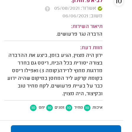
10
לביא פ. חולון.
אשרור: 05/08/2021
משוב: 06/06/2021
תיאור השירות:
הדברה נגד פרעושים.
חוות דעת:
ירון היה מצוין, הגיע בזמן, ביצע את ההדברה
בצורה יסודית בכל הבית, ריסס גם בחדר
מדרגות מחוץ לדירה(קומה 3) ואפילו ריסס
בקומת קרקע ליד המחסן במיקום שהיה ידוע
כבר על בעיית פרעושים. לקח מחיר טוב
ובקיצור, היה מצוין.
10
10
10
10
איכות
מחיר
זמנים
יחס