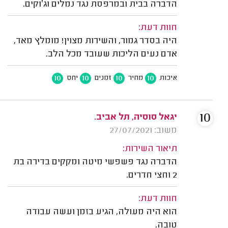
הדברה בבית ובמרפסת נגד נמלים וג׳וקים.
חוות דעת:
היה בסדר גמור, והשירות מצוין! מומלץ מאד,
אדם נעים הליכות שעובד מכל הלב.
10
10
10
10
איכות
מחיר
זמנים
יחס
10
יגאל סוסיה, תל אביב.
משוב: 27/07/2021
תיאור השירות:
הדברה נגד פשפשי מיטה ומקקים בדירה בת
2 וחצי חדרים.
חוות דעת:
הוא היה מעולה, הגיע בזמן ועשה עבודה
טובה.