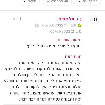
הכי נפוצים
סוג ההדברה
מיקום
10
נ. ג. תל אביב.
מיון
אשרור: 06/03/2022
משוב: 05/01/2022
תיאור השירות:
ייעוץ טלפוני לטיפול בתולעי עץ.
חוות דעת:
היה מקסים! לאחר בדיקה באיזה אתר
באינטרנט, הגעתי למסקנה שיש לי תולעי עץ
בארון המטבח. התקשרתי ללירון ושלחתי
צילום. הוא אמר לי חד משמעית שזה ממש לא
תולעי עץ והסביר לי איך לנקות ובכך לחסוך
את הביקור שלו או איש מקצוע אחר. עשיתי
זאת והבעיה נפתרה. תודה רבה רבה.