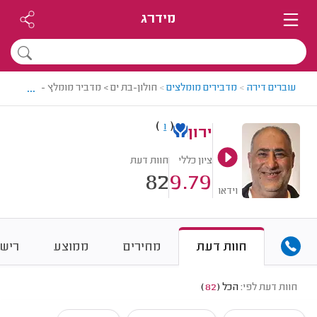
מידרג
...
עוברים דירה
>
מדבירים מומלצים
>
חולון-בת ים > מדביר מומלץ - ירון
)
(
1
ירון
ציון כללי
חוות דעת
82
9.79
וידאו
חוות דעת
מחירים
ממוצע
רישו
חוות דעת לפי:
הכל
(
82
)