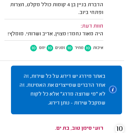
הדברת בניין בן 4 קומות כולל מקלט, חצרות
ופתחי ביוב.
חוות דעת:
היה מאוד נחמד! מצוין, אדיב ושרותי. מומלץ!
10
10
10
10
איכות
מחיר
זמנים
יחס
באתר מידרג יש דירוג על כל שירות, זה
אחד הדברים שמייצרים את האמינות. זה
לא "מי שרוצה מדרג" אלא כל לקוח
שמקבל שירות - נותן דירוג.
10
רועי סימן טוב, בת ים.