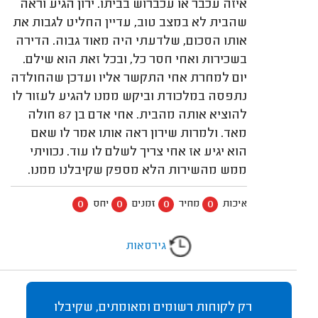
איזה עכבר או עכברוש בביתו. ירון הגיע וראה
שהבית לא במצב טוב, עדיין החליט לגבות את
אותו הסכום, שלדעתי היה מאוד גבוה. הדירה
בשכירות ואחי חסר כל, ובכל זאת הוא שילם.
יום למחרת אחי התקשר אליו ועדכן שהחולדה
נתפסה במלכודת וביקש ממנו להגיע לעזור לו
להוציא אותה מהבית. אחי אדם בן 87 חולה
מאד. ולמרות שירון ראה אותו אמר לו שאם
הוא יגיע אז אחי צריך לשלם לו עוד. נכוויתי
ממש מהשירות הלא מספק שקיבלנו ממנו.
0
0
0
0
איכות
מחיר
זמנים
יחס
גירסאות
רק לקוחות רשומים ומאומתים, שקיבלו