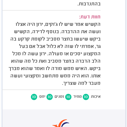
בהתנדבות.
חוות דעת:
הקשיש אמר שיש לו ג'וקים, ירון היה אצלו
ועשה את ההדברה. בנוסף לדירה, הקשיש
ביקש שיעשו בחצר מסביב לקומת קרקע בה
גר, אמרתי לו שזה לא כלול אבל אם בעל
המקצוע יסכים אז מעולה. ירון עשה לו מכל
הלב הדברה בחצר מסביב ואת כל מה שהוא
ביקש. האיש ממש מודה לו ואמר שהוא מברך
אותו. הוא היה ממש מתחשב ומקצועי ועשה
מעבר למה שצריך.
10
10
10
10
איכות
מחיר
זמנים
יחס