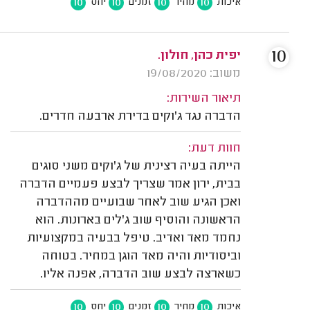
10
10
10
10
איכות
מחיר
זמנים
יחס
10
יפית כהן, חולון.
משוב: 19/08/2020
תיאור השירות:
הדברה נגד ג'וקים בדירת ארבעה חדרים.
חוות דעת:
הייתה בעיה רצינית של ג'וקים משני סוגים
בבית, ירון אמר שצריך לבצע פעמיים הדברה
ואכן הגיע שוב לאחר שבועיים מההדברה
הראשונה והוסיף שוב ג'לים בארונות. הוא
נחמד מאד ואדיב. טיפל בבעיה במקצועיות
וביסודיות והיה מאד הוגן במחיר. בטוחה
כשארצה לבצע שוב הדברה, אפנה אליו.
10
10
10
10
איכות
מחיר
זמנים
יחס