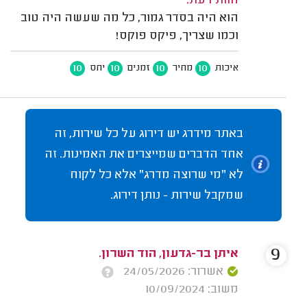
חוות דעת:
הוא היה בסדר גמור, כל מה שעשה היה טוב
וכמו שצריך, פיקס פוקס!
10
10
10
10
איכות
מחיר
זמנים
יחס
באתר מידרג יש דירוג על כל שירות, זה
אחד הדברים שמייצרים את האמינות. זה
לא "מי שרוצה מדרג" אלא כל לקוח
שמקבל שירות - נותן דירוג.
9
איתן בר-גדעון, הוד השרון.
אשרור: 24/05/2026
משוב: 10/09/2024