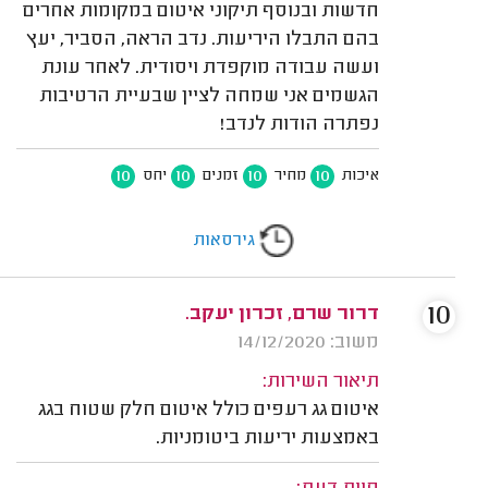
חדשות ובנוסף תיקוני איטום במקומות אחרים
בהם התבלו היריעות. נדב הראה, הסביר, יעץ
ועשה עבודה מוקפדת ויסודית. לאחר עונת
הגשמים אני שמחה לציין שבעיית הרטיבות
נפתרה הודות לנדב!
10
10
10
10
איכות
מחיר
זמנים
יחס
גירסאות
10
דרור שרם, זכרון יעקב.
משוב: 14/12/2020
תיאור השירות:
איטום גג רעפים כולל איטום חלק שטוח בגג
באמצעות יריעות ביטומניות.