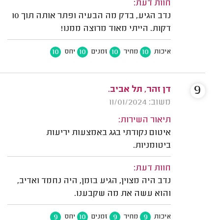
חוות דעת:
נדב הגיע, בדק מה הבעיה ופתר אותה תוך 10
דקות. הייתי מאוד מרוצה ממנו!
10
10
10
10
איכות
מחיר
זמנים
יחס
9
דן זהר, תל אביב.
משוב: 11/01/2024
תיאור השירות:
איטום נקודתי בגג באמצעות יריעות
ביטומניות.
חוות דעת:
נדב היה מצוין, הגיע בזמן, היה נחמד ואדיב,
והוא עשה את מה שקבענו.
9
10
9
9
איכות
מחיר
זמנים
יחס