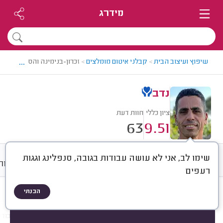
מידרג
...
שיפוץ ועיצוב הבית
>
קבלני איטום מומלצים
>
זכרון-בנימינה והסביבה > קב
נדב
ציון כללי
חוות דעת
63
9.51
שימו לב, אני לא עושה עבודות בגובה, סנפלינג וגגות
חוות דעת
ממוצע
גלריה
אודות
רעפים
הבנתי
חוות דעת לפי:
הכל
(
63
)
הכי נפוצים
מקום איטום
חומר איטום
עבודו