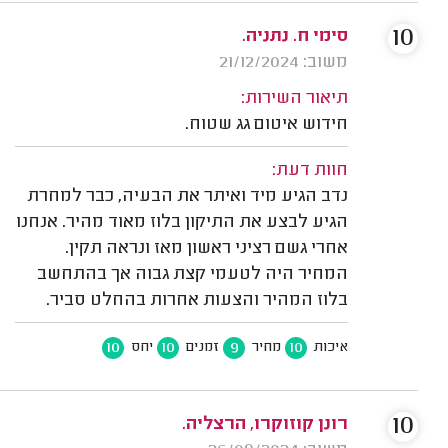
10
סימי ח. נתניה.
משוב: 21/12/2024
תיאור השירות:
חידוש איטום גג שטוח.
חוות דעת:
נדב הגיע מיד ואיתר את הבעיה, כבר למחרת
הגיע לבצע את התיקון בלוז מאוד מהיר. אנחנו
אחרי גשם רציני ראשון מאז ונראה תקין.
המחיר היה לטעמי קצת גבוה אך בהתחשב
בלוז המהיר והצעות אחרות בהחלט סביר.
10
10
9
10
איכות
מחיר
זמנים
יחס
10
רונן קוזוקרו, הרצליה.