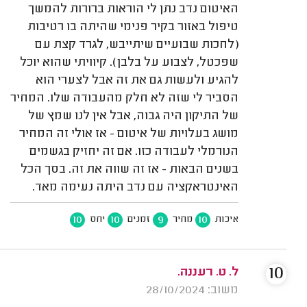
האיטום נדב נתן לי הוראות ברורות להמשך
טיפול באזור בקיר פנימי שהיתה בו רטיבות
(לחכות שבועיים שיתייבש, לגרד קצת עם
שפכטל, לצבוע על בלבן). קיוויתי שהוא יוכל
להגיע ולעשות גם את זה אבל לצערי הוא
הסביר לי שזה לא חלק מהעבודה שלו. המחיר
של התיקון היה גבוה, אבל אין לנו שמץ של
מושג בעלויות של איטום - אז אולי זה המחיר
הנורמלי לעבודה כזו. אם זה יחזיק בגשמים
בשנים הבאות - אז זה שווה את זה. בסך הכל
האינטראקציה עם נדב היתה נעימה מאד.
10
10
9
10
איכות
מחיר
זמנים
יחס
10
ל. ט. רעננה.
משוב: 28/10/2024