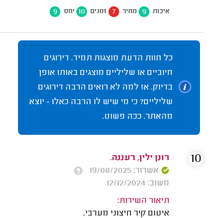
9
10
7
9
איכות
מחיר
זמנים
יחס
כל חוות הדעת מוצגות תמיד. דירוגים
חיוביים או שליליים מוצגים באותו אופן
בדיוק. אז למה לא רואים הרבה דירוגים
שליליים? כי מי שיש לו הרבה כאלו - יוצא
מהאתר. ככה פשוט.
10
רונן ילין, רעננה.
אשרור: 19/08/2025
משוב: 12/12/2024
תיאור השירות:
איטום קיר חיצוני מערבי.