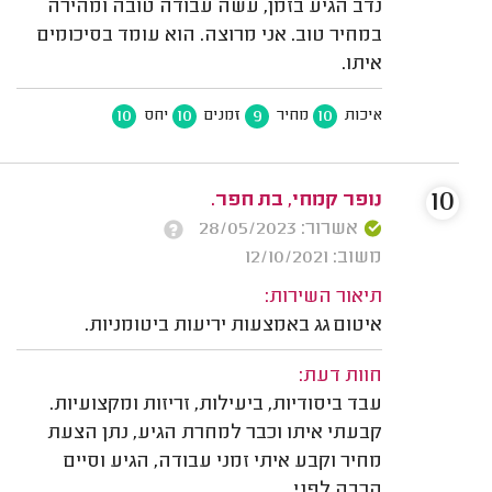
נדב הגיע בזמן, עשה עבודה טובה ומהירה
במחיר טוב. אני מרוצה. הוא עומד בסיכומים
איתו.
10
10
9
10
איכות
מחיר
זמנים
יחס
10
נופר קמחי, בת חפר.
אשרור: 28/05/2023
משוב: 12/10/2021
תיאור השירות:
איטום גג באמצעות יריעות ביטומניות.
חוות דעת:
עבד ביסודיות, ביעילות, זריזות ומקצועיות.
קבעתי איתו וכבר למחרת הגיע, נתן הצעת
מחיר וקבע איתי זמני עבודה, הגיע וסיים
הרבה לפני.