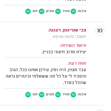
10
10
10
10
איכות
מחיר
זמנים
יחס
10
צבי שטייגמן, רעננה.
משוב: 09/10/2022
תיאור השירות:
יצירת מרזב חיצוני בבניין.
חוות דעת:
עבד מצוין, היה זמין, עידכן אותנו בכל, הגיב
והסביר לי על כל מה ששאלתי ובינתיים נראה
שהכל בסדר.
10
10
10
10
איכות
מחיר
זמנים
יחס