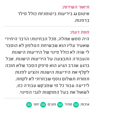
תיאור השירות:
איטום גג ביריעות ביטומניות כולל סילר
בדפנות.
חוות דעת:
היה ממש אחלה, מכל הבחינות! הדבר היחידי
שאעיר עליו הוא שבשיחת הטלפון לא הוסבר
לי שזה לא כולל פינוי של היריעות הישנות
והעבודה התבצעה על היריעות הישנות. אבל
ברגע שנדב הגיע הוא סיפק הסבר שלא חובה
לקלף את היריעות הישנות והציע לפנות
תמורת תשלום נוסף שבחרתי לא לקחת.
לידיעה עבור כל מי שמבקש עבודה כזו,
לשאול את בעל המוקצות לגבי הפינוי.
10
10
10
10
איכות
מחיר
זמנים
יחס