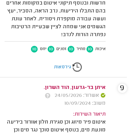
חדשות ובנוסף תיקוני איטום במקומות אחרים
בהם התבלו היריעות. נדב הראה, הסביר, יעץ
ועשה עבודה מוקפדת ויסודית. לאחר עונת
הגשמים אני שמחה לציין שבעיית הרטיבות
נפתרה הודות לנדב!
10
10
10
10
איכות
מחיר
זמנים
יחס
גירסאות
9
איתן בר-גדעון, הוד השרון.
אשרור: 24/05/2026
משוב: 10/09/2024
תיאור השירות:
איטום פיר מיזוג וכן סגירת חלון אוורור ביריעה
מונעת מים, בנוסף איטום סוכך נגד מים וכן