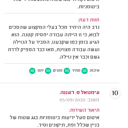
ביטומניות.
חוות דעת:
נדב היה היחיד מכל בעלי המקצוע שהסכים
לבוא, כי זו הייתה עבודה יחסית קטנה. הוא
הגיע בזמן כמו שקבענו, הסביר על הנזילה
ועשה עבודה מצוינת, מאז כבר הספיק לרדת
גשם וכבר אין נזילה.
10
10
10
10
איכות
מחיר
זמנים
יחס
10
עימנואל ס. רעננה.
משוב: 05/09/2020
תיאור השירות:
איטום מעל יריעות ביטומניות בגג שטוח של
בניין שכלל זפת, תיקונים וסיד.