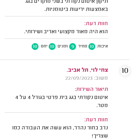
תיקון איטום נקודתי בשני מוקדים בגג
באמצעות יריעות ביטומניות.
חוות דעת:
הוא היה מאוד מקצועי ואדיב ושירותי.
10
10
9
10
איכות
מחיר
זמנים
יחס
10
צחי לוי, תל אביב.
משוב: 22/09/2023
תיאור השירות:
איטום נקודתי בגג בית פרטי בגודל 4 על 4
מטר.
חוות דעת:
נדב בחור נהדר, הוא עשה את העבודה כמו
שצריך!