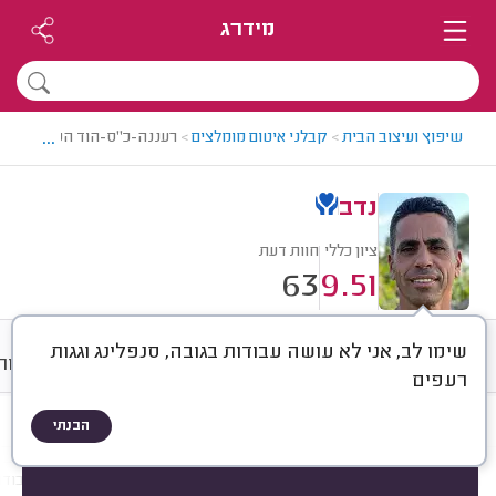
מידרג
...
שיפוץ ועיצוב הבית
>
קבלני איטום מומלצים
>
רעננה-כ"ס-הוד השרון > קבל
נדב
ציון כללי
חוות דעת
63
9.51
שימו לב, אני לא עושה עבודות בגובה, סנפלינג וגגות
חוות דעת
ממוצע
גלריה
אודות
רעפים
הבנתי
חוות דעת לפי:
הכל
(
63
)
הכי נפוצים
מקום איטום
חומר איטום
עבודו