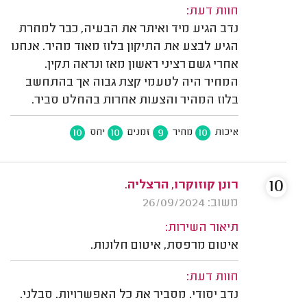
חוות דעת:
נדב הגיע מיד ואיתר את הבעיה, כבר למחרת
הגיע לבצע את התיקון בלוז מאוד מהיר. אנחנו
אחרי גשם רציני ראשון מאז ונראה תקין.
המחיר היה לטעמי קצת גבוה אך בהתחשב
בלוז המהיר והצעות אחרות בהחלט סביר.
10
10
9
10
איכות
מחיר
זמנים
יחס
10
רונן קוזוקרו, הרצליה.
משוב: 26/09/2024
תיאור השירות:
איטום מרפסת, איטום חלונות.
חוות דעת:
נדב יסודי. מסביר את כל האפשרויות. סבלני.