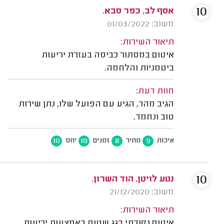
10
אסף לב, כפר סבא.
משוב: 01/03/2022
תיאור השירות:
איטום במסתור כביסה בעזרת יריעות
ביטמניות והלחמה.
חוות דעת:
הגיב מהר, הגיע עם הפועל שלו, נתן שירות
טוב ונחמד.
10
10
8
9
איכות
מחיר
זמנים
יחס
10
נטע לויטן, הוד השרון.
משוב: 21/12/2020
תיאור השירות:
איטום נקודתי בגג שטוח באמצעות יריעות