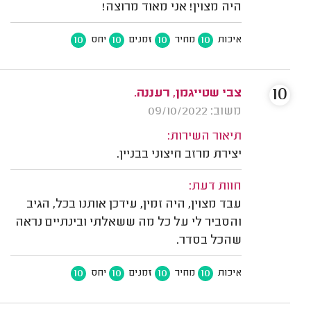
היה מצוין! אני מאוד מרוצה!
10
10
10
10
איכות
מחיר
זמנים
יחס
10
צבי שטייגמן, רעננה.
משוב: 09/10/2022
תיאור השירות:
יצירת מרזב חיצוני בבניין.
חוות דעת:
עבד מצוין, היה זמין, עידכן אותנו בכל, הגיב
והסביר לי על כל מה ששאלתי ובינתיים נראה
שהכל בסדר.
10
10
10
10
איכות
מחיר
זמנים
יחס