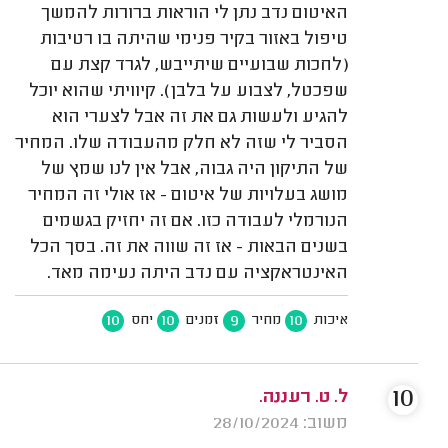
האיטום נדב נתן לי הוראות ברורות להמשך
טיפול באזור בקיר פנימי שהיתה בו רטיבות
(לחכות שבועיים שיתייבש, לגרד קצת עם
שפכטל, לצבוע על בלבן). קיוויתי שהוא יוכל
להגיע ולעשות גם את זה אבל לצערי הוא
הסביר לי שזה לא חלק מהעבודה שלו. המחיר
של התיקון היה גבוה, אבל אין לנו שמץ של
מושג בעלויות של איטום - אז אולי זה המחיר
הנורמלי לעבודה כזו. אם זה יחזיק בגשמים
בשנים הבאות - אז זה שווה את זה. בסך הכל
האינטראקציה עם נדב היתה נעימה מאד.
10
10
9
10
איכות
מחיר
זמנים
יחס
10
ל. ט. רעננה.
משוב: 28/10/2024