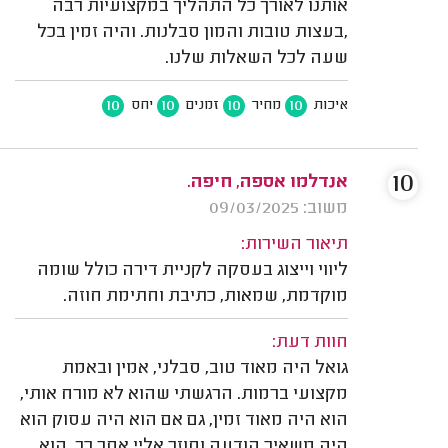
אותנו לאורך כל התהליך במקצועיות רבה
,בעצות טובות והמון סבלנות. והיה זמין בכל
שעה לכל השאלות שלנו.
10
10
10
10
איכות
מחיר
זמנים
יחס
10
אנדלמו אספה, חיפה.
משוב: 09/03/2025
תיאור השירות:
ליווי וייצוג בעסקה לקניית דירה כולל שומה
מוקדמת, שמאות, כתיבת וחתימת חוזה.
חוות דעת:
גואל היה מאוד טוב, סבלני, אמין ובאמת
מקצועי ברמות. הרגשתי שהוא לא מורח אותי,
הוא היה מאוד זמין, גם אם הוא היה עסוק הוא
היה משאיר הודעה וחוזר אליי אחר כך. הוא