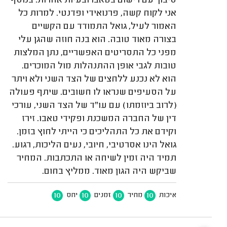
סיבוך עם רישום בטאבו ובעיות אחרות. בנוסף
אני לקוח קשה, פרנואידי ופדנטי. למרות כל
האמור לעיל, גואל התמודד עם הקשיים
בצורה מאוד טובה. הוא בנה חוזה שהגן עלי
מפני כל התסריטים האפשריים, נתן המלצות
טובות לגבי אופן ההתנהלות מול המוכרים.
הוא לא נכנע ללחצים של הצד השני ולא ויתר
על הסעיפים שנראו לו חשובים. שיתף פעולה
(לרוב ביוזמתו) עם עו"ד של הצד השני, עורכי
דין של החברה המשכנת ופקידי טאבו. זירז
וקידם את כל התהליכים כי הייתי לחוץ בזמן.
גואל הינו אסרטיבי, חיובי, נעים הליכות, רגוע.
תמיד היה זמין לשיחה או התכתבות. המחיר
שביקש היה הגון מאוד. ממליץ בחום.
10
10
10
10
איכות
מחיר
זמנים
יחס