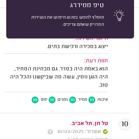
טיפ ממידרג
מומלץ לחפש במנוע חיפוש את השירות
10
חנן שואל, תל אביב.
מיון
המדויק שאתם צריכים.
משוב: 24/12/2025
תיאור השירות:
ייצוג במכירה ורכישת בתים.
חוות דעת:
הוא באמת היה בסדר. גם מבחינת המחיר,
היה הוגן וזמין, עשה מה שביקשנו והכל היה
טוב.
10
10
10
10
איכות
מחיר
זמנים
יחס
10
טל חן, תל אביב.
אשרור: 10/03/2025