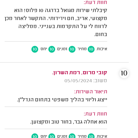
חוות דעת:
קיבלתי שירות מגואל בדרגה 10 פלוס! הוא
מקצועי, אדיב, חם וידידותי. התקשר לאחר מכן
לדווח לי על התקדמות בענייני. ממליצה
בחום.
10
10
10
10
איכות
מחיר
זמנים
יחס
10
קובי מרום, רמת השרון.
משוב: 05/05/2024
תיאור השירות:
ייצוג וליווי בהליך משפטי בתחום הנדל"ן.
חוות דעת:
הוא אחלה גבר, בחור טוב ומקצוען.
10
10
10
10
איכות
מחיר
זמנים
יחס