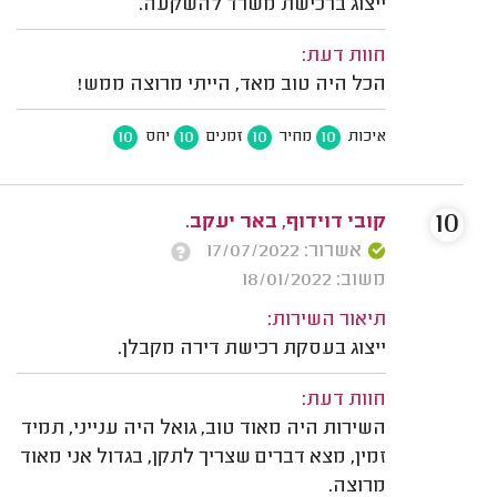
ייצוג ברכישת משרד להשקעה.
חוות דעת:
הכל היה טוב מאד, הייתי מרוצה ממש!
10
10
10
10
איכות
מחיר
זמנים
יחס
10
קובי דוידוף, באר יעקב.
אשרור: 17/07/2022
משוב: 18/01/2022
תיאור השירות:
ייצוג בעסקת רכישת דירה מקבלן.
חוות דעת:
השירות היה מאוד טוב, גואל היה ענייני, תמיד
זמין, מצא דברים שצריך לתקן, בגדול אני מאוד
מרוצה.