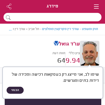
מידרג
...
חוק ומשפט
>
עורכי דין מקרקעין מומלצים
>
תל אביב > עורך דין מקרקעין מ
עו"ד גואל
ציון כללי
חוות דעת
64
9.94
שימו לב, אני מייצג רק בעסקאות רכישה ומכירה של
חוות דעת
ממוצע
רישוי ותעודות
דירות בתים ומגרשים.
הבנתי
חוות דעת לפי:
הכל
(
64
)
סוג השירות
סוג הנכס
בירוקרטיה