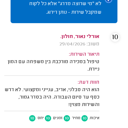
לא "מי שרוצה מדרג" אלא כל לקוח
שמקבל שירות - נותן דירוג.
10
אורלי נאור, חולון.
משוב: 29/04/2026
תיאור השירות:
טיפול במכירה מורכבת בין משפחה עם המון
ניירת.
חוות דעת:
הוא היה סבלני, אדיב, ענייני ומקצועי. לא דרש
כסף עד סיום העבודה. היה בסדר גמור,
והשירות מצוין!
10
10
10
10
איכות
מחיר
זמנים
יחס