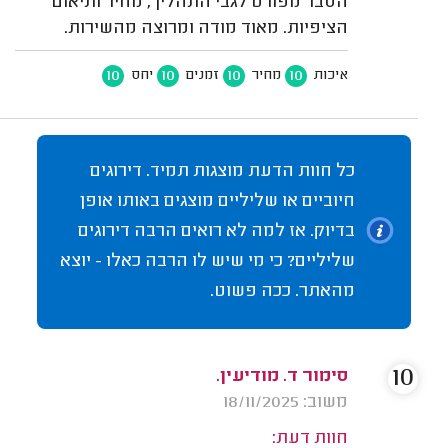
הסבר מפורט לגבי התהליך, מחיר ותיאום
הציפיות. מאוד מודה ומרוצה מהשירות.
10
10
10
10
איכות
מחיר
זמנים
יחס
כל חוות הדעת מוצגות תמיד. דירוגים
חיוביים או שליליים מוצגים באותו אופן
בדיוק. אז למה לא רואים הרבה דירוגים
שליליים? כי מי שיש לו הרבה כאלו - יוצא
מהאתר. ככה פשוט.
10
סימור ד. מודיעין.
משוב: 18/11/2025
חוות דעת: