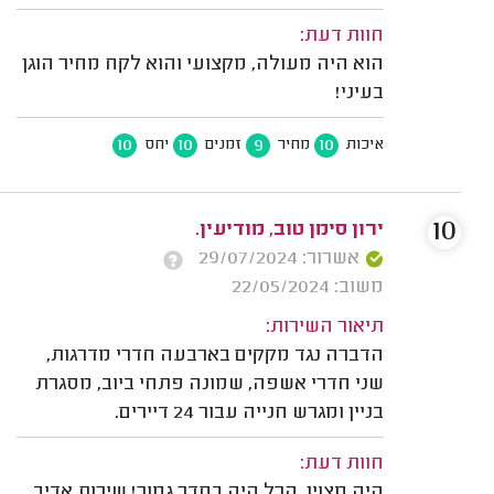
חוות דעת:
הוא היה מעולה, מקצועי והוא לקח מחיר הוגן
בעיני!
10
10
9
10
איכות
מחיר
זמנים
יחס
10
ירון סימן טוב, מודיעין.
אשרור: 29/07/2024
משוב: 22/05/2024
תיאור השירות:
הדברה נגד מקקים בארבעה חדרי מדרגות,
שני חדרי אשפה, שמונה פתחי ביוב, מסגרת
בניין ומגרש חנייה עבור 24 דיירים.
חוות דעת:
היה מצוין, הכל היה בסדר גמור! שירות אדיב.