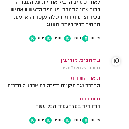
לאחר שסיים הדביק אחריות על העבודה
בתוך ארון המטבח. פעמיים הדגיש שאם יש
בעיה וצרעות חוזרות, להתקשר והוא יגיע.
המחיר סביר ביותר. תענוג.
10
10
10
10
איכות
מחיר
זמנים
יחס
10
עוז חכים, מודיעין.
משוב: 16/09/2025
תיאור השירות:
הדברה נגד תיקנים בדירה בת ארבעה חדרים.
חוות דעת:
דודו היה בסדר גמור. הכל עשר!
10
10
10
10
איכות
מחיר
זמנים
יחס