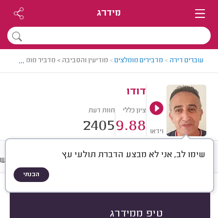
מידרג
...
עוברים דירה
>
מדבירים מומלצים
>
מודיעין והסביבה > מדביר מומלץ - דודו
דודו
ציון כללי
חוות דעת
2405
9.88
וידאו
שימו לב, אני לא מבצע הדברת תולעי עץ
חוות דעת
מחירים
ממוצע
רישו
הבנתי
חוות דעת לפי:
הכל
(
2405
)
הכי נפוצים
סוג ההדברה
מיקום
טיפ ממידרג