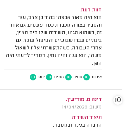
חוות דעת:
הוא היה מאוד אכפתי בתור בן אדם, עזר
והסביר בצורה מכבדת כמה פעמים. גם אחרי
זה, כשהוא הגיע, השירות שלו היה מצוין,
בינתיים עברו שבועיים והטיפול עובד. גם
אחרי העבודה, כשהתקשרתי אליו לשאול
משהו, הוא ענה והיה זמין. המחיר לדעתי היה
הוגן.
10
10
10
10
איכות
מחיר
זמנים
יחס
10
דינה מ. מודיעין.
משוב: 14/04/2026
תיאור השירות:
הדברה בגינה ובמטבח.