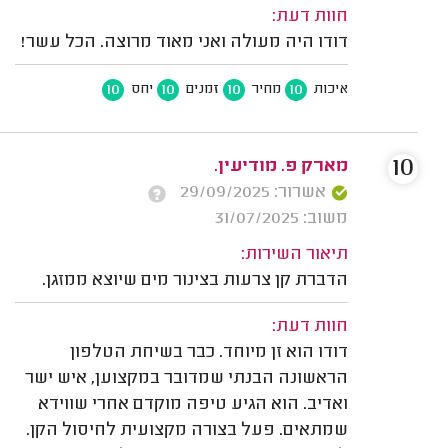
חוות דעת:
דודו היה מעולה ואני מאוד מרוצה. הכל עשר!
10
10
10
10
איכות
מחיר
זמנים
יחס
10
מארק פ. מודיעין.
אשרור: 29/09/2025
משוב: 31/07/2025
תיאור השירות:
הדברת קן צרעות בצינור מים שיוצא ממזגן.
חוות דעת:
דודו הוא זן מיוחד. כבר בשיחת הטלפון
הראשונה הבנתי שמדובר במקצוען, איש ישר
ואדיב. הוא הגיע טיפה מוקדם אחרי שווידא
שמתאים. פעל בצורה מקצועית לחיסול הקן.