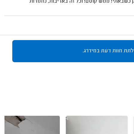
 כשבאתי! ממש קוסם! וכל זה באדיבות, נחמדות
לתת חוות דעת במידרג.