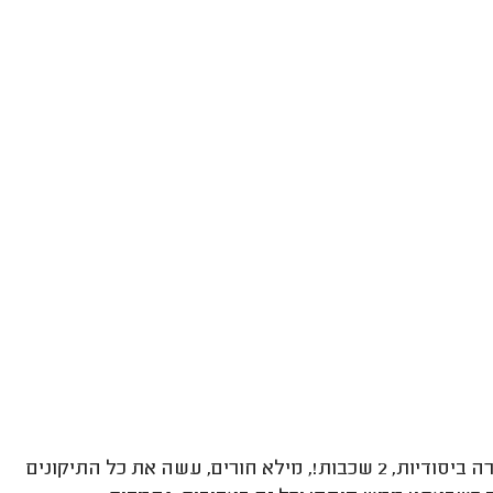
היה יעיל מאד! בהחלט אמליץ בהמשך! יוסי צבע את כל הדירה ביסודיות, 2 שכבות!, מילא חורים, עשה את כל התיקונים