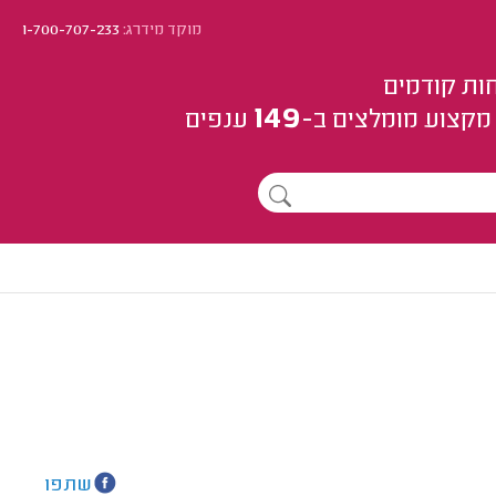
מוקד מידרג:
1-700-707-233
ות קודמים
149
מקצוע
מומלצים
ב-
ענפים
שתפו