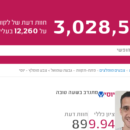
3,028,5
חוות דעת של לקוח
12,260
על
בעלי 
>
צבעים מומלצים
>
פתח-תקווה - גבעת שמואל > צבע מומלץ - יוסי
מתנדב בשעה טובה
יוסי
ציון כללי
חוות דעת
89
9.94