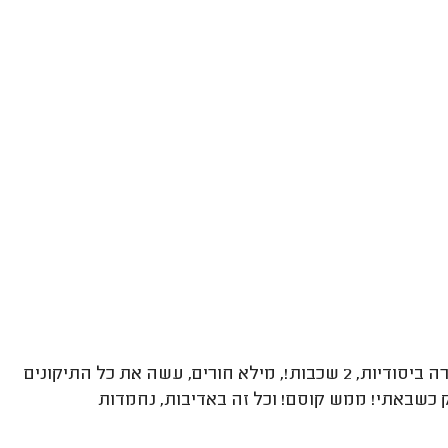
היה יעיל מאד! בהחלט אמליץ בהמשך! יוסי צבע את כל הדירה ביסודיות, 2 שכבות!, מילא חורים, עשה את כל התיקונים
 כשבאתי! ממש קוסם! וכל זה באדיבות, נחמדות