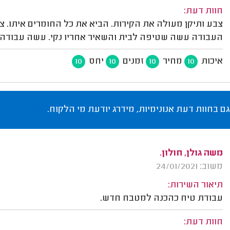
חוות דעת:
צבע ותיקן מעולה את הקירות. הביא את כל החומרים איתו. צב
העבודה עשה שטיפה לבית והשאיר אחריו נקי. עשה עבודה מ
איכות
מחיר
זמנים
יחס
10
10
10
10
גם בחוות דעת אנונימיות, מידרג יודעת מי הלקוח.
משה גולן, חולון.
משוב: 24/01/2021
תיאור השירות:
עבודת טיח כהכנה למטבח חדש.
חוות דעת: