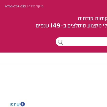
מוקד מידרג:
1-700-707-233
וחות קודמים
149
י מקצוע
מומלצים
ב-
ענפים
שתפו