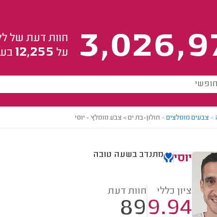
3,026,9
חוות דעת של לק
12,255
על
בעל
>
צבעים מומלצים
>
חולון-בת ים > צבע מומלץ - יוסי
מתנדב בשעה טובה
יוסי
ציון כללי
חוות דעת
89
9.94