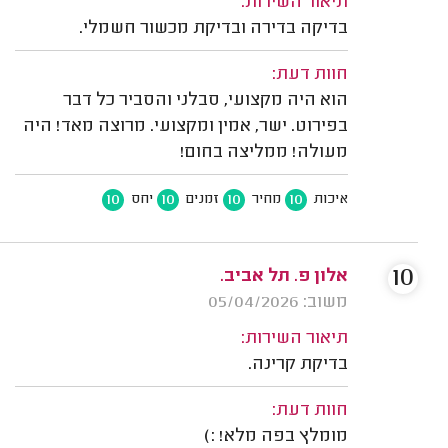
תיאור השירות:
בדיקה בדירה ובדיקת מכשור חשמלי.
חוות דעת:
הוא היה מקצועי, סבלני והסביר כל דבר
בפירוט. ישר, אמין ומקצועי. מרוצה מאד! היה
מעולה! ממליצה בחום!
10
10
10
10
איכות
מחיר
זמנים
יחס
10
אלון פ. תל אביב.
משוב: 05/04/2026
תיאור השירות:
בדיקת קרינה.
חוות דעת:
מומלץ בפה מלא! :)