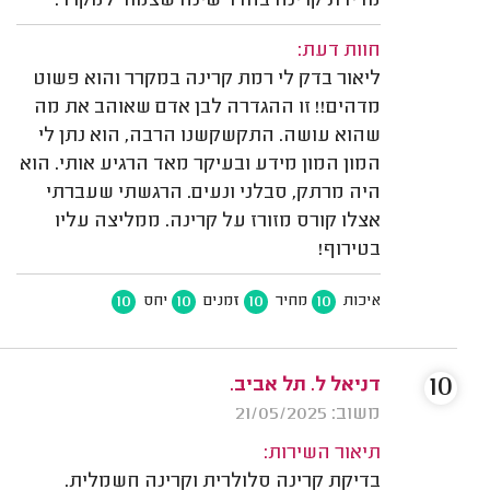
מדידת קרינה בחדר שינה שצמוד למקרר.
חוות דעת:
ליאור בדק לי רמת קרינה במקרר והוא פשוט
מדהים!! זו ההגדרה לבן אדם שאוהב את מה
שהוא עושה. התקשקשנו הרבה, הוא נתן לי
המון המון מידע ובעיקר מאד הרגיע אותי. הוא
היה מרתק, סבלני ונעים. הרגשתי שעברתי
אצלו קורס מזורז על קרינה. ממליצה עליו
בטירוף!
10
10
10
10
איכות
מחיר
זמנים
יחס
10
דניאל ל. תל אביב.
משוב: 21/05/2025
תיאור השירות:
בדיקת קרינה סלולרית וקרינה חשמלית.