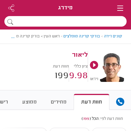
מידרג
...
קונים דירה
>
בודקי קרינה מומלצים
>
ראש העין > בודק קרינה מומלץ - ליא
ליאור
ציון כללי
חוות דעת
199
9.98
וידאו
חוות דעת
מחירים
ממוצע
רישו
חוות דעת לפי:
הכל
(
199
)