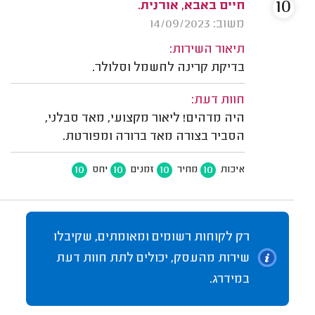
10
חיים באבא, אורנית.
משוב: 14/09/2023
תיאור השירות:
בדיקת קרינה לחשמל וסלולר.
חוות דעת:
היה מדהים! ליאור מקצועי, מאד סבלני,
הסביר בצורה מאד ברורה ומפורטת.
10
10
10
10
איכות
מחיר
זמנים
יחס
רק לקוחות רשומים ומאומתים, שקיבלו
שירות מהעסק, יכולים לתת חוות דעת
במידרג.