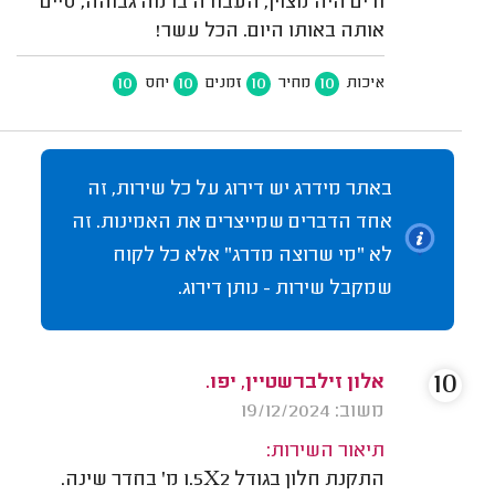
ודים היה מצוין, העבודה ברמה גבוהה, סיים
אותה באותו היום. הכל עשר!
10
10
10
10
איכות
מחיר
זמנים
יחס
באתר מידרג יש דירוג על כל שירות, זה
אחד הדברים שמייצרים את האמינות. זה
לא "מי שרוצה מדרג" אלא כל לקוח
שמקבל שירות - נותן דירוג.
10
אלון זילברשטיין, יפו.
משוב: 19/12/2024
תיאור השירות:
התקנת חלון בגודל 1.5X2 מ' בחדר שינה.