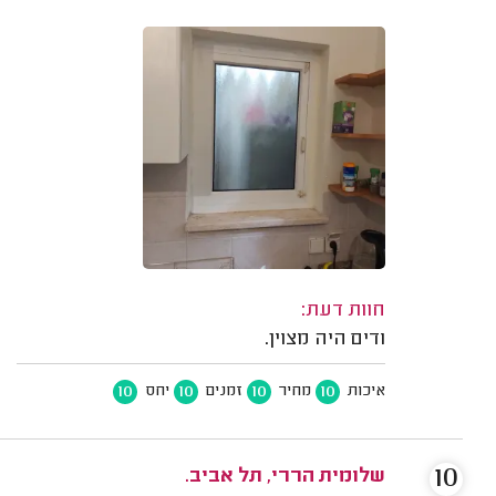
חוות דעת:
ודים היה מצוין.
10
10
10
10
איכות
מחיר
זמנים
יחס
10
שלומית הררי, תל אביב.