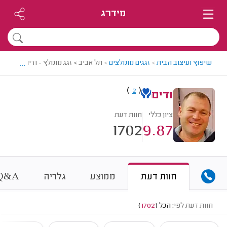
מידרג
...
שיפוץ ועיצוב הבית
>
זגגים מומלצים
>
תל אביב > זגג מומלץ - ודים
)
(
2
ודים
ציון כללי
חוות דעת
1702
9.87
&
חוות דעת
ממוצע
גלריה
A
Q
חוות דעת לפי:
הכל
(
1702
)