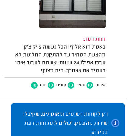
חוות דעת:
באמת הוא אלוף! הכל נעשה צ'יק צ'ק.
מהצעת המחיר עד להתקנת החלונות לא
עברו אפילו 24 שעות. אשמח לעבוד איתו
בעתיד אם אצטרך. היה מצוין!
10
10
10
10
איכות
מחיר
זמנים
יחס
רק לקוחות רשומים ומאומתים, שקיבלו
שירות מהעסק, יכולים לתת חוות דעת
במידרג.