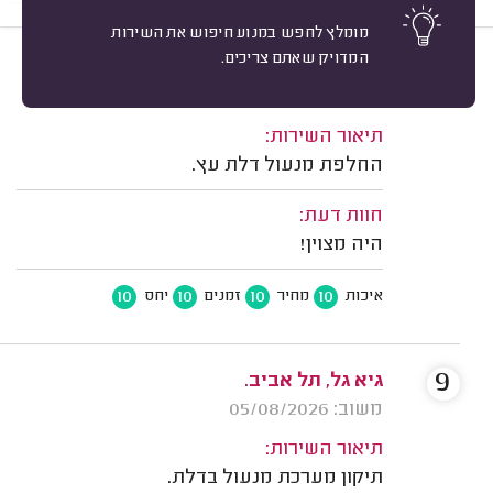
מומלץ לחפש במנוע חיפוש את השירות
המדויק שאתם צריכים.
10
הילה מימון, תל אביב.
מיון
משוב: 05/08/2026
תיאור השירות:
החלפת מנעול דלת עץ.
חוות דעת:
היה מצוין!
10
10
10
10
איכות
מחיר
זמנים
יחס
9
גיא גל, תל אביב.
משוב: 05/08/2026
תיאור השירות:
תיקון מערכת מנעול בדלת.