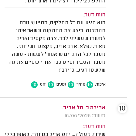
החלפת צילינדר לצילינדר ארוך יותר.
חוות דעת:
הוא הגיע עם כל החלקים, התייעץ טרם
ההתקנה. ביצע את ההתקנה ונשאר איתי
למשהו שעשיתי לבד. אדם מקסים ואדיב
מאוד. נפלא. אדם אדיב, מקצועי ושירותי.
מעבר לכל הדברים ש'אמור' לעשות - עשה
מעבר, הסביר וסייע כבר אחרי שסיים את מה
שלשמו הגיע. כן ירבו!
10
10
10
10
איכות
מחיר
זמנים
יחס
10
אביבה כ. תל אביב.
משוב: 16/06/2026
חוות דעת:
שירות מעולה... יחס אדיב במיוחד. באופן כללי