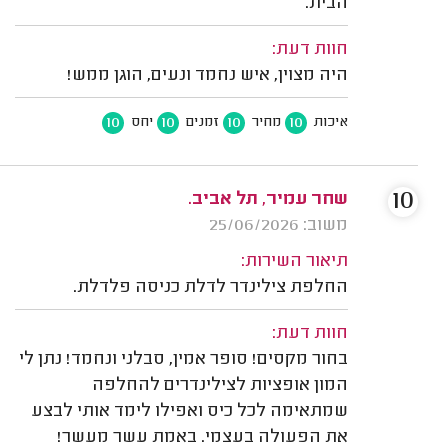
הבית.
חוות דעת:
היה מצוין, איש נחמד ונעים, הוגן ממש!
10
10
10
10
איכות
מחיר
זמנים
יחס
10
שחר עמיר, תל אביב.
משוב: 25/06/2026
תיאור השירות:
החלפת צילינדר לדלת כניסה פלדלת.
חוות דעת:
בחור מקסים! סופר אמין, סבלני ונחמד! נתן לי
המון אופציות לצילינדרים להחלפה
שמתאימה לכל כיס ואפילו לימד אותי לבצע
את הפעולה בעצמי. באמת עשר מעשר!