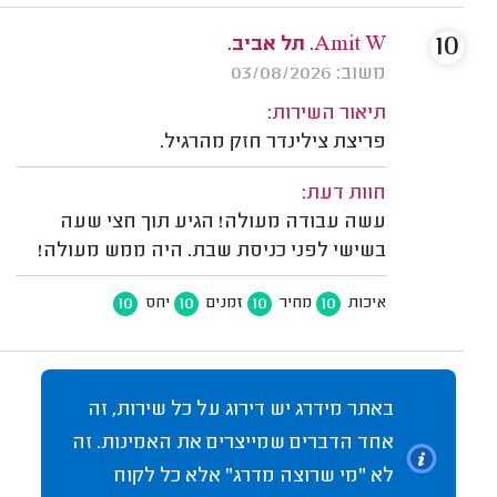
10
Amit W. תל אביב.
משוב: 03/08/2026
תיאור השירות:
פריצת צילינדר חזק מהרגיל.
חוות דעת:
עשה עבודה מעולה! הגיע תוך חצי שעה
בשישי לפני כניסת שבת. היה ממש מעולה!
10
10
10
10
איכות
מחיר
זמנים
יחס
באתר מידרג יש דירוג על כל שירות, זה
אחד הדברים שמייצרים את האמינות. זה
לא "מי שרוצה מדרג" אלא כל לקוח