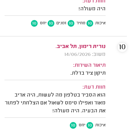
חוות דעת:
היה מעולה!
10
10
10
10
איכות
מחיר
זמנים
יחס
10
נורית רימון, תל אביב.
משוב: 14/06/2026
תיאור השירות:
תיקון ציר בדלת.
חוות דעת:
הוא הסביר בטלפון מה לעשות, היה אדיב
מאוד ואפילו סימס לשאול אם הצלחתי לפתור
את הבעיה. היה מעולה!
10
10
איכות
יחס