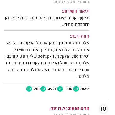
משוב: 08/02/2026
תיאור השירות:
תיקון נקודת אינטרנט שלא עבדה, כולל פירוק
והרכבה מחדש.
חוות דעת:
אלכס הגיע בזמן, בדק את כל הנקודות, הביא
את הציוד המתאים, החליף את מה שצריך
וסידר את התקלה. ה-setup שלי מעט מורכב,
אלכס בדק שכל הנקודות והקווים עובדים כמו
שצריך ועזב רק אחרי. היה אחלה! תודה רבה
אלכס.
10
10
8
10
איכות
מחיר
זמנים
יחס
10
אדם אוקוביץ, חיפה.