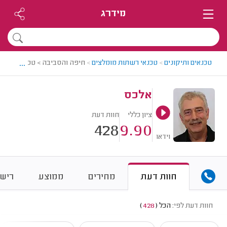
מידרג
...
טכנאים ותיקונים
>
טכנאי רשתות מומלצים
>
חיפה והסביבה > טכנאי רשתות
אלכס
ציון כללי
חוות דעת
428
9.90
וידאו
חוות דעת
מחירים
ממוצע
רישו
חוות דעת לפי:
הכל
(
428
)