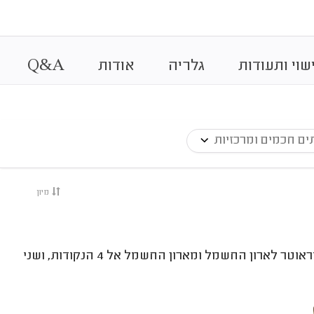
&
שוי ותעודות
גלריה
אודות
A
Q
ים חכמים ומרכזיות
מיון
התקנת 4 נקודות רשת חוטית בבית, כולל העברת תקשורת מראוטר לארון החשמל ומארון החשמל אל 4 הנקודות, ושני