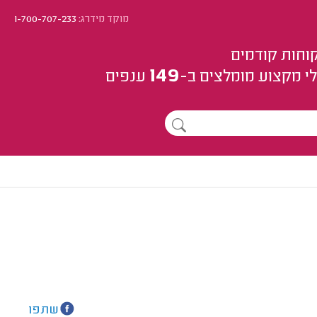
מוקד מידרג:
1-700-707-233
וחות קודמים
149
י מקצוע
מומלצים
ב-
ענפים
שתפו