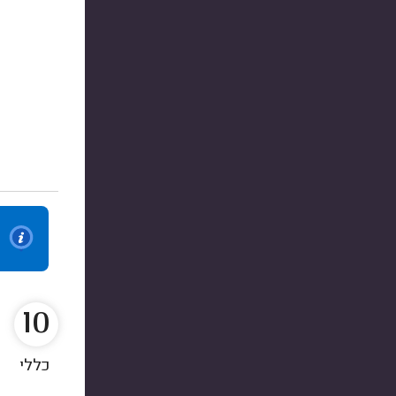
10
כללי