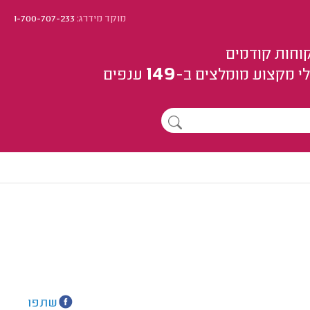
מוקד מידרג:
1-700-707-233
וחות קודמים
149
י מקצוע
מומלצים
ב-
ענפים
שתפו