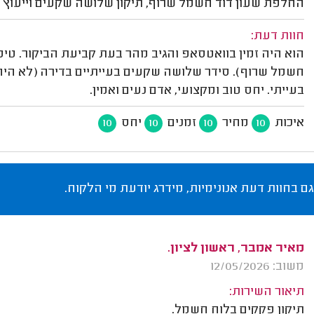
החלפת שעון דוד חשמל שרוף, תיקון שלושה שקעים וייעוץ 
חוות דעת:
הוא היה זמין בוואטסאפ והגיב מהר בעת קביעת הביקור. טי
חשמל שרוף). סידר שלושה שקעים בעייתיים בדירה (לא היה 
בעייתי. יחס טוב ומקצועי, אדם נעים ואמין.
איכות
מחיר
זמנים
יחס
10
10
10
10
גם בחוות דעת אנונימיות, מידרג יודעת מי הלקוח.
מאיר אמבר, ראשון לציון.
משוב: 12/05/2026
תיאור השירות:
תיקון פקקים בלוח חשמל.