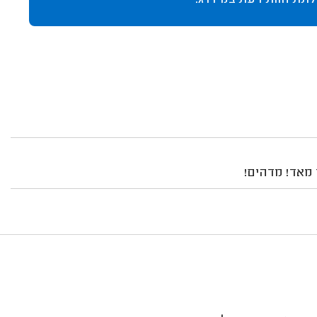
לתת חוות דעת במידרג.
 מאד! מדהים!