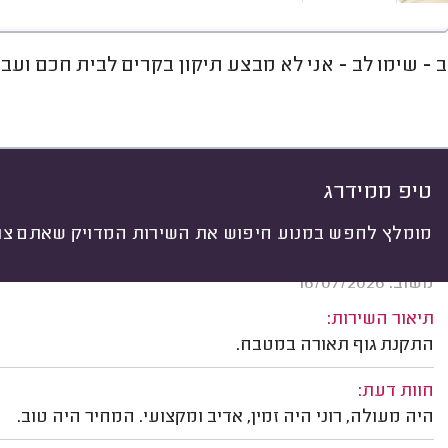
ב - שימו לב - אני לא מבצע תיקון בקרים לבית חכם ועב
חוות דעת
מחירים
ממוצע
רי
יתי
 לפי:
הכל
(
290
)
ים
תיקונים
התקנות
תשתיות חשמל
טיפ ממידרג
מומלץ לחפש במנוע חיפוש את השירות המדויק שאתם צרי
יאיר ב. ראשון לציון.
משוב: 16/07/2026
תיאור השירות:
התקנת גוף תאורה במטבח.
חוות דעת:
היה מעולה, רוני היה זמין, אדיב ומקצועי. המחיר היה טוב.