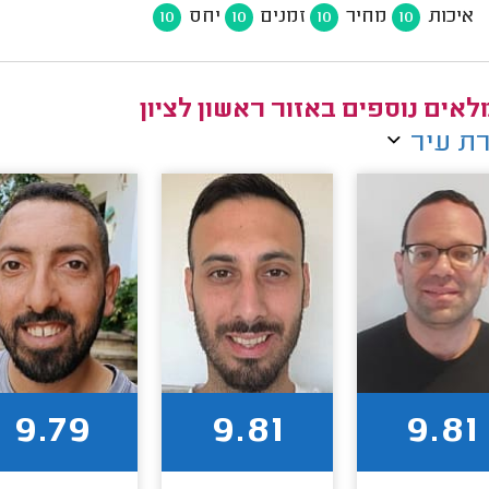
איכות
מחיר
זמנים
יחס
10
10
10
10
אים נוספים באזור ראשון לציון
ת עיר
9.79
9.81
9.81