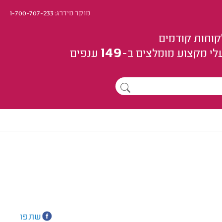
מוקד מידרג:
1-700-707-233
קוחות קודמים
149
לי מקצוע
מומלצים
ב-
ענפים
שתפו