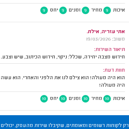
איכות
מחיר
זמנים
יחס
9
9
9
9
אתי עזריה, אילת.
משוב: 19/03/2026
תיאור השירות:
חידוש מצבה יחידה, שכלל: ניקוי, חידוש הכיתוב, שיש וצבע.
חוות דעת:
הוא היה מעולה! הוא צילם לנו את הלפני והאחרי. הוא עשה א
היה מעולה!
איכות
מחיר
זמנים
יחס
10
10
10
10
רק לקוחות רשומים ומאומתים, שקיבלו שירות מהעסק, יכולים 