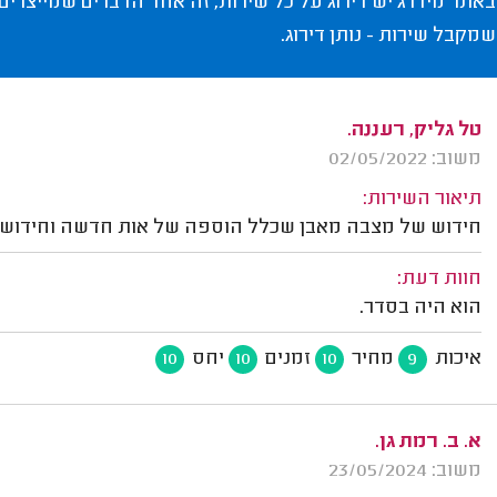
באתר מידרג יש דירוג על כל שירות, זה אחד הדברים שמייצרים
שמקבל שירות - נותן דירוג.
טל גליק, רעננה.
משוב: 02/05/2022
תיאור השירות:
חידוש של מצבה מאבן שכלל הוספה של אות חדשה וחידוש א
חוות דעת:
הוא היה בסדר.
איכות
מחיר
זמנים
יחס
10
10
10
9
א. ב. רמת גן.
משוב: 23/05/2024