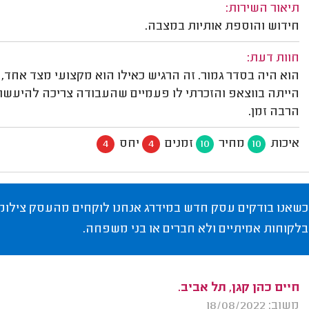
תיאור השירות:
חידוש והוספת אותיות במצבה.
חוות דעת:
הוא היה בסדר גמור. זה הרגיש כאילו הוא מקצועי מצד אחד,
הייתה בווצאפ והזכרתי לו פעמיים שהעבודה צריכה להיעשו
הרבה זמן.
איכות
מחיר
זמנים
יחס
4
4
10
10
כשאנו בודקים עסק חדש במידרג אנחנו לוקחים מהעסק צילומי
בלקוחות אמיתיים ולא חברים או בני משפחה.
חיים כהן קגן, תל אביב.
משוב: 18/08/2022