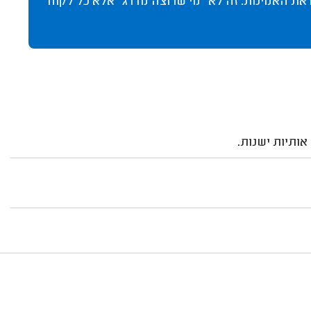
 את האמינות. זה לא "מי שרוצה מדרג" אלא כל לקוח
ותיות ישנות.