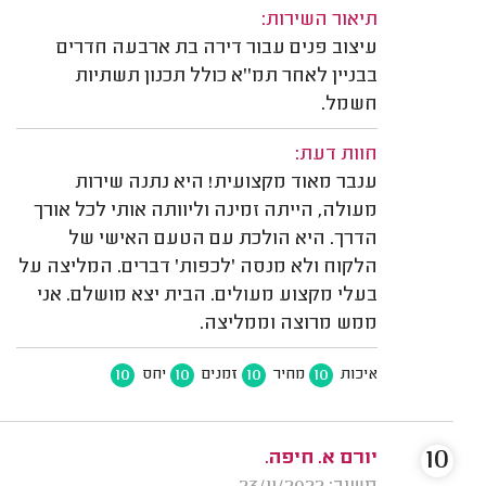
תיאור השירות:
עיצוב פנים עבור דירה בת ארבעה חדרים
בבניין לאחר תמ''א כולל תכנון תשתיות
חשמל.
חוות דעת:
ענבר מאוד מקצועית! היא נתנה שירות
מעולה, הייתה זמינה וליוותה אותי לכל אורך
הדרך. היא הולכת עם הטעם האישי של
הלקוח ולא מנסה 'לכפות' דברים. המליצה על
בעלי מקצוע מעולים. הבית יצא מושלם. אני
ממש מרוצה וממליצה.
10
10
10
10
איכות
מחיר
זמנים
יחס
10
יורם א. חיפה.