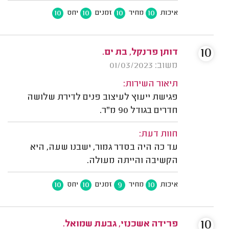
10
10
10
10
איכות
מחיר
זמנים
יחס
10
דותן פרנקל, בת ים.
משוב: 01/03/2023
תיאור השירות:
פגישת ייעוץ לעיצוב פנים לדירת שלושה
חדרים בגודל 90 מ"ר.
חוות דעת:
עד כה היה בסדר גמור, ישבנו שעה, היא
הקשיבה והייתה מעולה.
10
10
9
10
איכות
מחיר
זמנים
יחס
10
פרידה אשכנזי, גבעת שמואל.