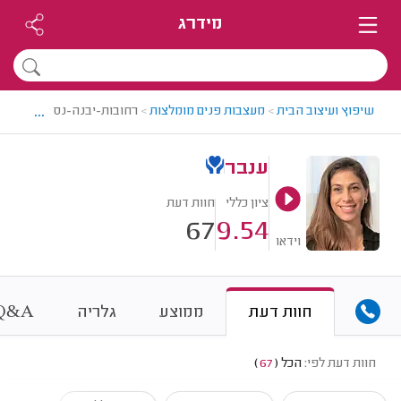
מידרג
...
שיפוץ ועיצוב הבית
>
מעצבות פנים מומלצות
>
רחובות-יבנה-נס ציונה > מ
ענבר
ציון כללי
חוות דעת
67
9.54
וידאו
&
חוות דעת
ממוצע
גלריה
A
Q
חוות דעת לפי:
הכל
(
67
)