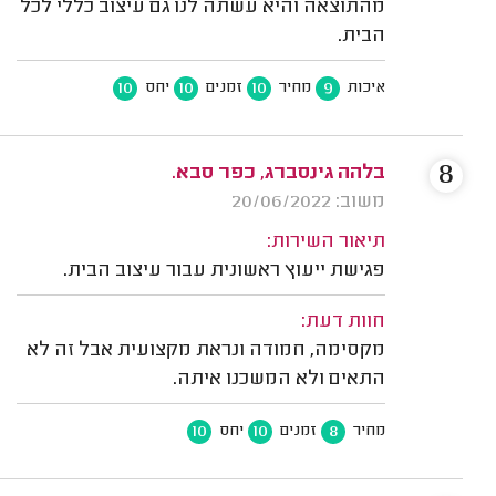
מהתוצאה והיא עשתה לנו גם עיצוב כללי לכל
הבית.
10
10
10
9
איכות
מחיר
זמנים
יחס
8
בלהה גינסברג, כפר סבא.
משוב: 20/06/2022
תיאור השירות:
פגישת ייעוץ ראשונית עבור עיצוב הבית.
חוות דעת:
מקסימה, חמודה ונראת מקצועית אבל זה לא
התאים ולא המשכנו איתה.
10
10
8
מחיר
זמנים
יחס