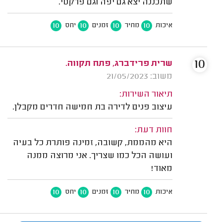
שתכננה יצא גם יפה וגם פרקטי.
10
10
10
10
איכות
מחיר
זמנים
יחס
10
שרית פרידברג, פתח תקווה.
משוב: 21/05/2023
תיאור השירות:
עיצוב פנים לדירה בת חמישה חדרים מקבלן.
חוות דעת:
היא מהממת, קשובה, זמינה פותרת כל בעיה
ועושה הכל כמו שצריך. אני מרוצה ממנה
מאוד!
10
10
10
10
איכות
מחיר
זמנים
יחס