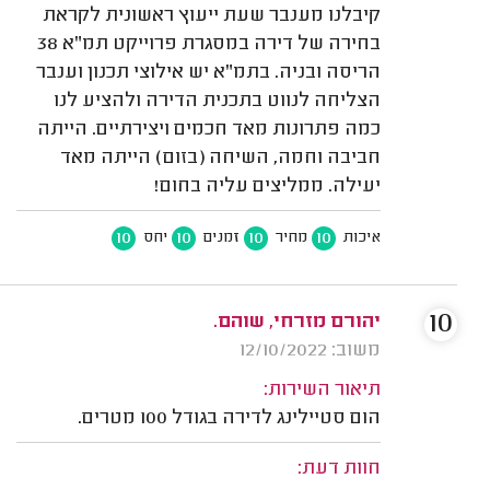
קיבלנו מענבר שעת ייעוץ ראשונית לקראת
בחירה של דירה במסגרת פרוייקט תמ"א 38
הריסה ובניה. בתמ"א יש אילוצי תכנון וענבר
הצליחה לנווט בתכנית הדירה ולהציע לנו
כמה פתרונות מאד חכמים ויצירתיים. הייתה
חביבה וחמה, השיחה (בזום) הייתה מאד
יעילה. ממליצים עליה בחום!
10
10
10
10
איכות
מחיר
זמנים
יחס
10
יהורם מזרחי, שוהם.
משוב: 12/10/2022
תיאור השירות:
הום סטיילינג לדירה בגודל 100 מטרים.
חוות דעת: