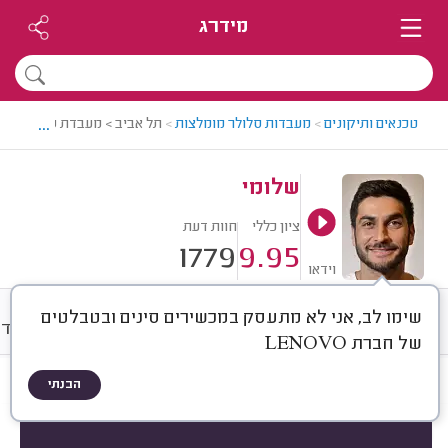
מידרג
...
טכנאים ותיקונים
>
מעבדות סלולר מומלצות
>
תל אביב > מעבדת סלולר מומ
שלומי
ציון כללי
חוות דעת
1779
9.95
וידאו
שימו לב, אני לא מתעסק במכשירים סינים ובטבלטים
חוות דעת
מחירים
ממוצע
אודו
של חברת LENOVO
הבנתי
חוות דעת לפי:
הכל
(
1779
)
הכי נפוצים
סוג מכשיר
סוג תיקון