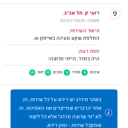
9
רועי ק. תל אביב.
משוב: 30/07/2026
תיאור השירות:
החלפת שקע טעינה באייפון 16.
חוות דעת:
היה בסדר, הייתי מרוצה!
10
10
9
9
איכות
מחיר
זמנים
יחס
באתר מידרג יש דירוג על כל שירות, זה
אחד הדברים שמייצרים את האמינות. זה
לא "מי שרוצה מדרג" אלא כל לקוח
שמקבל שירות - נותן דירוג.