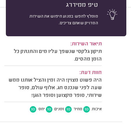
טיפ ממידרג
מומלץ לחפש במנוע חיפוש את השירות
10
ברית תהל דביר, תל אביב.
מיון
המדויק שאתם צריכים.
אשרור: 03/08/2026
משוב: 04/06/2026
תיאור השירות:
תיקון גלקסי שנשפך עליו מים והתנתק כל
הזמן מהסים.
חוות דעת:
היה פשוט מצוין! היה זמין והציל אותנו ממש
שעה לפני שנכנס חג. אלוף עולם, סופר
שירותי, סופר מקצוען וסופר הוגן!
10
10
10
10
איכות
מחיר
זמנים
יחס