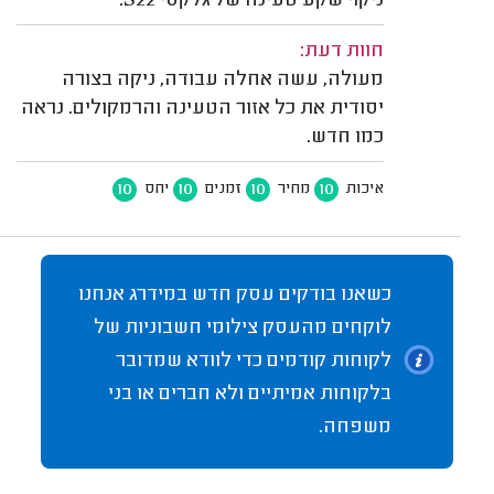
ניקוי שקע טעינה של גלקסי S22.
חוות דעת:
מעולה, עשה אחלה עבודה, ניקה בצורה
יסודית את כל אזור הטעינה והרמקולים. נראה
כמו חדש.
10
10
10
10
איכות
מחיר
זמנים
יחס
כשאנו בודקים עסק חדש במידרג אנחנו
לוקחים מהעסק צילומי חשבוניות של
לקוחות קודמים כדי לוודא שמדובר
בלקוחות אמיתיים ולא חברים או בני
משפחה.