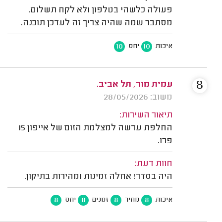
פעולה כלשהי בטלפון ולא לקח תשלום.
מסתבר שמה שהיה צריך זה לעדכן תוכנה.
10
10
איכות
יחס
8
עמית מור, תל אביב.
משוב: 28/05/2026
תיאור השירות:
החלפת עדשה למצלמת הזום של אייפון 15
פרו.
חוות דעת:
היה בסדר! אחלה זמינות ומהירות בתיקון.
8
8
8
8
איכות
מחיר
זמנים
יחס