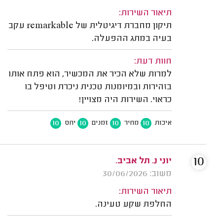
תיאור השירות:
תיקון מחברת דיגיטלית של remarkable עקב
בעיה במתג ההפעלה.
חוות דעת:
למרות שלא הכיר את המכשיר, הוא פתח אותו
בזהירות ובמיומנות טכנית ניכרת וטיפל בו
כראוי. השירות היה מצויין!
10
10
10
10
איכות
מחיר
זמנים
יחס
10
יוני נ. תל אביב.
משוב: 30/06/2026
תיאור השירות:
החלפת שקע טעינה.