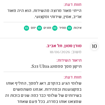
חוות דעת:
הייתי מאוד מרוצה מהשירות. הוא היה מאוד
אדיב, אמין, שירותי ומקצועי.
10
10
10
10
איכות
מחיר
זמנים
יחס
10
מורן סמון, תל אביב.
משוב: 18/06/2026
תיאור השירות:
תיקון מסך סמסונג S23 Ultra.
חוות דעת:
שלומי הגיע בהקדם, דאג למסך, החליף אותו
במקצוענות ובמהירות. אנחנו משתמשים
בשירותים של שלומי כבר כמה שנים בזכות זה
שמצאנו אותו במדרג. בכל פעם שאחד