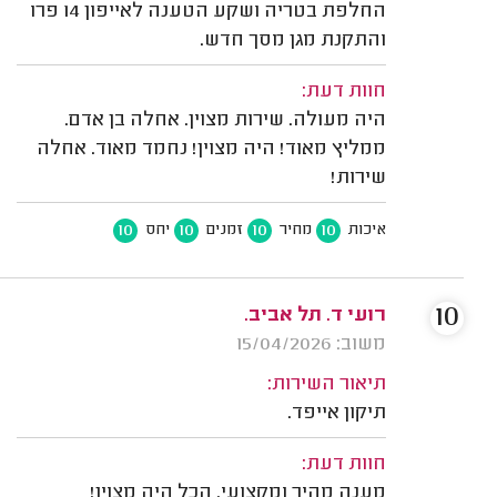
החלפת בטריה ושקע הטענה לאייפון 14 פרו
והתקנת מגן מסך חדש.
חוות דעת:
היה מעולה. שירות מצוין. אחלה בן אדם.
ממליץ מאוד! היה מצוין! נחמד מאוד. אחלה
שירות!
10
10
10
10
איכות
מחיר
זמנים
יחס
10
רועי ד. תל אביב.
משוב: 15/04/2026
תיאור השירות:
תיקון אייפד.
חוות דעת:
מענה מהיר ומקצועי. הכל היה מצוין!