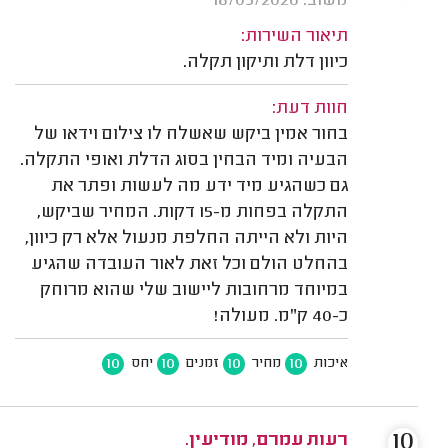
משוב: 18/05/2026
תיאור השירות:
כיוון דלת ותיקון תקלה.
חוות דעת:
בחור אמין ביקש שאשלח לו צילום וידאו של
הבעיה ומיד הבחין בסוג הדלת ואופי התקלה.
גם כשהגיע מיד ידע מה לעשות ופתר את
התקלה בפחות מ-15 דקות. המחיר שביקש,
היות ולא הייתה החלפת מנעול אלא רק כיוון,
בהחלט הולם וכל זאת לאור העובדה שהגיע
במיוחד מרחובות ליישוב שלי שהוא מרוחק
כ-40 ק"מ. מעולה!
10
10
10
10
איכות
מחיר
זמנים
יחס
10
רעות עמרם, מודיעין.