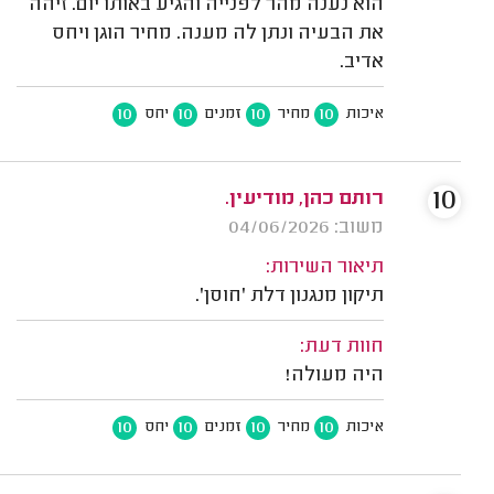
הוא נענה מהר לפנייה והגיע באותו יום. זיהה
את הבעיה ונתן לה מענה. מחיר הוגן ויחס
אדיב.
10
10
10
10
איכות
מחיר
זמנים
יחס
10
רותם כהן, מודיעין.
משוב: 04/06/2026
תיאור השירות:
תיקון מנגנון דלת 'חוסן'.
חוות דעת:
היה מעולה!
10
10
10
10
איכות
מחיר
זמנים
יחס