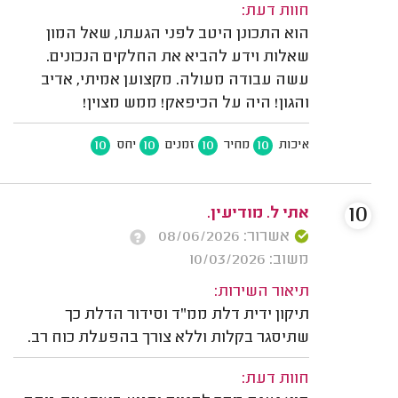
חוות דעת:
הוא התכונן היטב לפני הגעתו, שאל המון
שאלות וידע להביא את החלקים הנכונים.
עשה עבודה מעולה. מקצוען אמיתי, אדיב
והגון! היה על הכיפאק! ממש מצוין!
10
10
10
10
איכות
מחיר
זמנים
יחס
10
אתי ל. מודיעין.
אשרור: 08/06/2026
משוב: 10/03/2026
תיאור השירות:
תיקון ידית דלת ממ"ד וסידור הדלת כך
שתיסגר בקלות וללא צורך בהפעלת כוח רב.
חוות דעת: