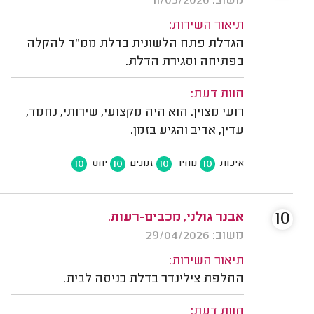
משוב: 11/05/2026
תיאור השירות:
הגדלת פתח הלשונית בדלת ממ"ד להקלה
בפתיחה וסגירת הדלת.
חוות דעת:
רועי מצוין. הוא היה מקצועי, שירותי, נחמד,
עדין, אדיב והגיע בזמן.
10
10
10
10
איכות
מחיר
זמנים
יחס
10
אבנר גולני, מכבים-רעות.
משוב: 29/04/2026
תיאור השירות:
החלפת צילינדר בדלת כניסה לבית.
חוות דעת: