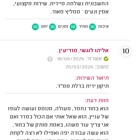
החשבונית נשלחה מיידית. שירות מקצועי,
אמין ונעים – ממליץ מאוד.
10
10
10
10
איכות
מחיר
זמנים
יחס
10
אליהו לוגשי, מודיעין.
אשרור: 18/06/2026
משוב: 20/03/2026
תיאור השירות:
תיקון ידית בדלת ממ"ד.
חוות דעת:
הוא בחור נחמד, מעולה, מנומס ועושה לגופו
של עניין. הוא שאל אותי אם הכול בסדר ואם
אני צריך עוד משהו, באמת מותק של בחור.
הוא עשה עבודה יפה ואפילו לא רצה לקחת