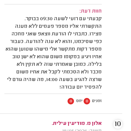
חוות דעת:
קבעתי עם רועי לשעה 09:30 בבוקר.
התקשרתי אליו מספר פעמים ללא מענה
מצידו. כתבתי לו הודעת ווצאפ שאני מחכה
כפי שסיכמנו, והוא לא ענה להודעה. כעבור
מספר דקות מתקשר אלי מישהו שטוען שהוא
אחיו ויגיע במקומו משום שהוא לא ישן טוב
בלילה. כמובן שאמרתי שזה לא תקין ולא
מכבד ולא הסכמתי לקבל את אחיו משום
שרצה להגיע בשעה 14:00, מה שהיה גורם לי
להפסיד יום עבודה!
0
0
זמנים
יחס
10
אלון מ. מודיעין עילית.