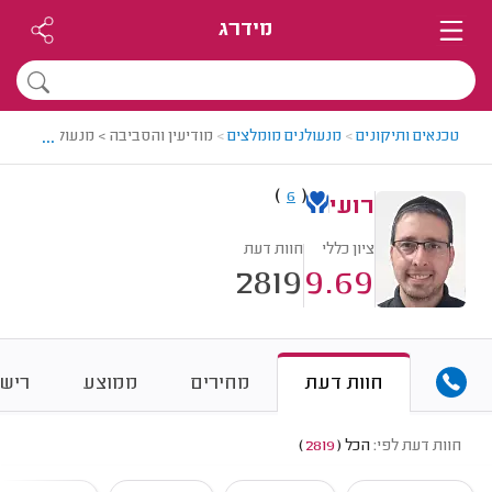
מידרג
...
טכנאים ותיקונים
>
מנעולנים מומלצים
>
מודיעין והסביבה > מנעולן מומלץ - 
)
(
6
רועי
ציון כללי
חוות דעת
2819
9.69
חוות דעת
מחירים
ממוצע
רישו
חוות דעת לפי:
הכל
(
2819
)