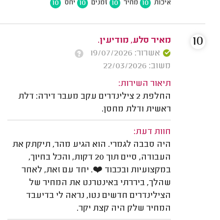
10
10
10
10
איכות
מחיר
זמנים
יחס
10
מאיר סלע, מודיעין.
אשרור: 19/07/2026
משוב: 22/03/2026
תיאור השירות:
החלפת 2 צילינדרים עקב מעבר דירה: דלת
ראשית ודלת מחסן.
חוות דעת:
היה סבבה לגמרי. הוא הגיע מהר, תיקתק את
העבודה, סיים תוך 20 דקות, והכל בחיוך,
במקצועיות ובכבוד ❤️. יחד עם זאת, לאחר
שהלך, ביררתי באינטרנט את המחיר של
הצילינדרים חדשים נטו, נראה לי בדיעבד
המחיר שלק היה קצת יקר.