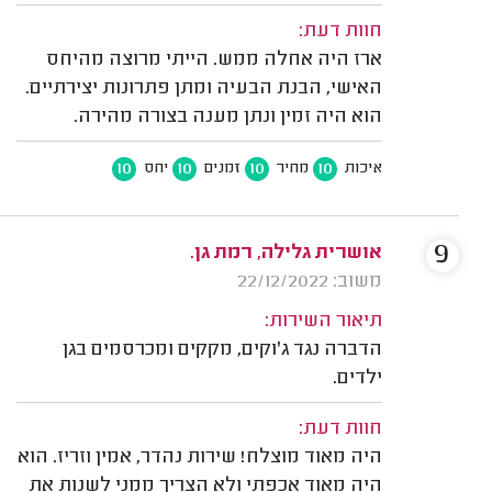
חוות דעת:
ארז היה אחלה ממש. הייתי מרוצה מהיחס
האישי, הבנת הבעיה ומתן פתרונות יצירתיים.
הוא היה זמין ונתן מענה בצורה מהירה.
10
10
10
10
איכות
מחיר
זמנים
יחס
9
אושרית גלילה, רמת גן.
משוב: 22/12/2022
תיאור השירות:
הדברה נגד ג'וקים, מקקים ומכרסמים בגן
ילדים.
חוות דעת:
היה מאוד מוצלח! שירות נהדר, אמין וזריז. הוא
היה מאוד אכפתי ולא הצריך ממני לשנות את