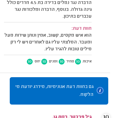
הדברה נגד נמלים בדירה בת 4.5 חדרים כולל
גינה גדולה. בנוסף, הדברה ומלכודות נגד
עכברים בתיכון.
חוות דעת:
הוא איש מקסים, קשוב, אמין ונותן שירות מעל
ומעבר. המלצתי עליו גם לאחרים ויש לי רק
מילים טובות להגיד עליו.
10
10
10
10
איכות
מחיר
זמנים
יחס
גם בחוות דעת אנונימיות, מידרג יודעת מי
הלקוח.
10
גיל פרכטר, רמת גן.