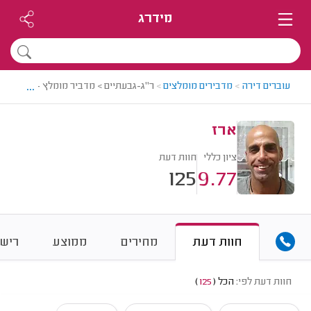
מידרג
...
עוברים דירה
>
מדבירים מומלצים
>
ר"ג-גבעתיים > מדביר מומלץ - ארז
ארז
ציון כללי
חוות דעת
125
9.77
חוות דעת
מחירים
ממוצע
רישו
חוות דעת לפי:
הכל
(
125
)