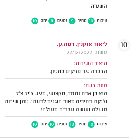
השגרה.
10
8
9
10
איכות
מחיר
זמנים
יחס
10
ליאור אוקנין, רמת גן.
משוב: 22/12/2022
תיאור השירות:
הדברה נגד מזיקים בחניון.
חוות דעת:
הוא בן אדם נחמד, מקצועי, מגיע צ'יק צ'ק
ולוקח מחירים מאוד הוגנים לדעתי. נותן שירות
מעולה ועושה עבודה מעולה!
10
10
10
10
איכות
מחיר
זמנים
יחס