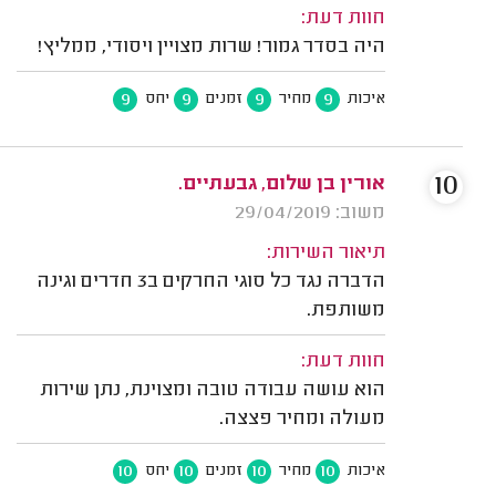
חוות דעת:
היה בסדר גמור! שרות מצויין ויסודי, ממליץ!
9
9
9
9
איכות
מחיר
זמנים
יחס
10
אורין בן שלום, גבעתיים.
משוב: 29/04/2019
תיאור השירות:
הדברה נגד כל סוגי החרקים ב3 חדרים וגינה
משותפת.
חוות דעת:
הוא עושה עבודה טובה ומצוינת, נתן שירות
מעולה ומחיר פצצה.
10
10
10
10
איכות
מחיר
זמנים
יחס