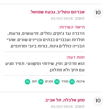
10
אברהם גוטליב, גבעת שמואל.
משוב: 05/02/2024
תיאור השירות:
הדברה נגד ג'וקים, נמלים, פרעושים, צרעות,
חולדות ועכברים בבתים ובניינים שונים. אתרי
הבנייה כוללים גינות, בורות ביובי ומרתפים.
חוות דעת:
הוא מדהים, זמין, שירותי ומקצועי. תמיד מגיע
עם חיוך ולא מתלונן.
10
10
10
10
איכות
מחיר
זמנים
יחס
10
מתן אלבלה, תל אביב.
משוב: 05/02/2024