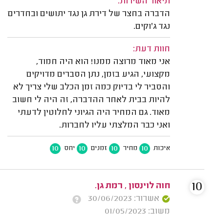
תיאור השירות:
הדברה בחצר של דירת גן נגד יתושים ובחדרים
נגד ג'וקים.
חוות דעת:
אני מאוד מרוצה ממנו! הוא היה חמוד,
מקצועי, הגיע בזמן, נתן הסברים מדויקים
והסביר לי בדיוק כמה זמן הכלב שלי צריך לא
להיות בבית לאחר ההדברה, זה היה לי חשוב
מאוד. גם המחיר היה הגיוני לחלוטין לדעתי
ואני כבר המלצתי עליו לחברות.
10
10
10
10
איכות
מחיר
זמנים
יחס
10
חוה לוינסון , רמת גן.
אשרור: 30/06/2023
משוב: 01/05/2023