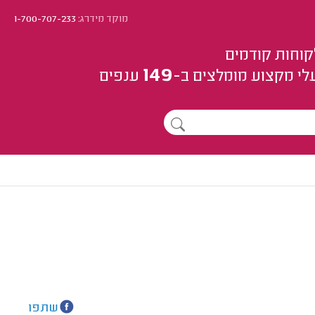
מוקד מידרג:
1-700-707-233
קוחות קודמים
149
לי מקצוע
מומלצים
ב-
ענפים
שתפו