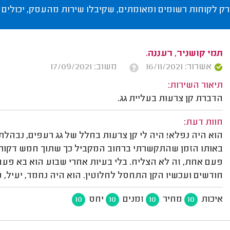
רק לקוחות רשומים ומאומתים, שקיבלו שירות מהעסק, יכולים 
תמי קושניר, רעננה.
אשרור: 16/11/2021
משוב: 17/09/2021
תיאור השירות:
הדברת קן צרעות בעליית גג.
חוות דעת:
הוא היה נפלא! היה לי קן צרעות בחלל של גג רעפים, נבהל
באותו הזמן שהתקשרתי ברחוב המקביל כך שתוך חמש דקות 
פעם אחת, זה לא הצליח. בלי בעיות אחרי שבוע הוא בא פעם
חודשים ועכשיו הקן התחסל לחלוטין. הוא היה נחמד, יעיל, 
איכות
מחיר
זמנים
יחס
10
10
10
10