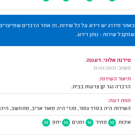
באתר מידרג יש דירוג על כל שירות, זה אחד הדברים שמייצרים
שמקבל שירות - נותן דירוג.
טירנה אלוני, רעננה.
משוב: 31/01/2021
תיאור השירות:
הדברה נגד קן צרעות בבית.
חוות דעת:
השירות היה בסדר גמור, מנדי היה מאוד אדיב, מתחשב, היה
איכות
מחיר
זמנים
יחס
10
10
10
10