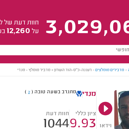
3,029,0
חוות דעת של ל
12,260
על
בע
>
מדבירים מומלצים
>
רעננה-כ"ס-הוד השרון > מדביר מומלץ - מנדי
מתנדב בשעה טובה
(
)
2
מנדי
ציון כללי
חוות דעת
1044
9.93
וידאו