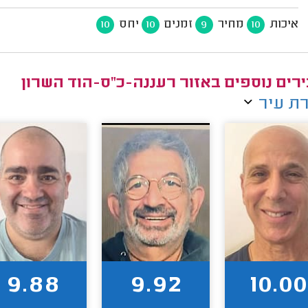
איכות
מחיר
זמנים
יחס
10
10
9
10
רים נוספים באזור רעננה-כ"ס-הוד השרון
ת עיר
9.88
9.92
10.00