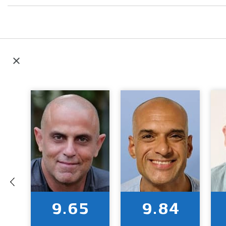
9.65
9.84