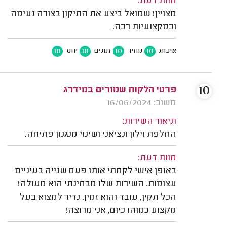
חוות דעת:
מצויין! שמואל ביצע את התיקון בצורה נעימה
ובמקצועיות רבה.
10
10
10
10
איכות
מחיר
זמנים
יחס
10
פרטי הלקוח שמורים במידרג
משוב: 16/06/2024
תיאור השירות:
החלפת וילון ונציאני ושינוי מנגנון פתיחה.
חוות דעת:
באופן אישי לקחתי אותו פעם שנייה בעיניים
עצומות. השירות שלו מבחינתי הוא מעולה!
הכל תקין, עובד והוא זמין. נדיר למצוא בעל
מקצוע כמוהו כיום, אני מרוצה!