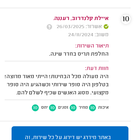
10
איילת קלנדרוב, רעננה.
אשרור: 26/03/2025
משוב: 24/11/2024
תיאור השירות:
החלפת תריס בחדר שינה.
חוות דעת:
היה מעולה מכל הבחינות! הייתי מאוד מרוצה!
בטלפון היה סופר שירותי וכשהגיע היה סופר
מקצועי. מסוג האנשים שכיף לשלם להם.
10
10
10
10
איכות
מחיר
זמנים
יחס
באתר מידרג יש דירוג על כל שירות, זה