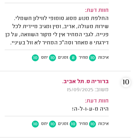
חוות דעת:
החלפת מנוע מסוג סומופי לווילון חשמלי.
שירות מעולה, אדיב, זמין ומגיב מיידית לכל
פנייה. לגבי המחיר אין לי מקור השוואה, על כן
דירגתי 8 מאחר וסה״כ המחיר לא זול בעיניי.
10
10
8
10
איכות
מחיר
זמנים
יחס
10
ברוריה ס. תל אביב.
משוב: 15/09/2025
חוות דעת:
היה מ-ע-ו-ל-ה!
10
10
10
10
איכות
מחיר
זמנים
יחס