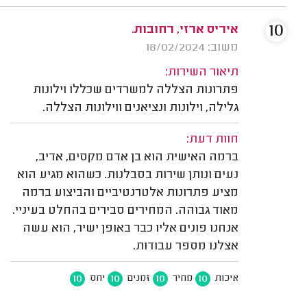
10
איריס ארזי, רחובות.
משוב: 18/02/2024
תיאור השירות:
פתרונות הצללה למשרדים שכללו וילונות
גלילה, וילונות ונציאנים ווילונות הצללה.
חוות דעת:
ברמה האישית הוא בן אדם מקסים, אדיב,
נעים ונותן שירות בסבלנות. כשהוא מגיע הוא
מציע פתרונות אלטרנטיביים והביצוע ברמה
מאוד גבוהה. המחירים סבירים בהחלט בעיניי.
אנחנו פונים אליו כבר באופן ישיר, הוא עשה
אצלנו מספר עבודות.
10
10
10
10
איכות
מחיר
זמנים
יחס