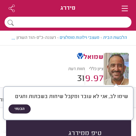
מידרג
...
הלבשת הבית
>
מעצבי וילונות מומלצים
>
רעננה-כ"ס-הוד השרון > מעצב וי
שמואל
ציון כללי
חוות דעת
31
9.97
שימו לב, אני לא עובד ומקבל שיחות בשבתות וחגים
חוות דעת
ממוצע
גלריה
אודות
הבנתי
חוות דעת לפי:
הכל
(
31
)
הכי נפוצים
סוג שירות
סוג הווילון
מיקום הוו
טיפ ממידרג