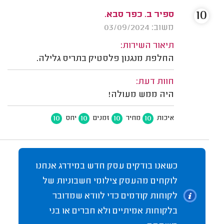
10
ספיר ב. כפר סבא.
משוב: 03/09/2024
תיאור השירות:
החלפת מנגנון פלסטיק בתריס גלילה.
חוות דעת:
היה ממש מעולה!
10
10
10
10
איכות
מחיר
זמנים
יחס
כשאנו בודקים עסק חדש במידרג אנחנו
לוקחים מהעסק צילומי חשבוניות של
לקוחות קודמים כדי לוודא שמדובר
בלקוחות אמיתיים ולא חברים או בני