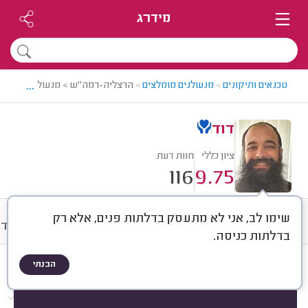
מידרג
...
טכנאים ותיקונים
>
מנעולנים מומלצים
>
הרצליה-רמה"ש > מנעולן מומלץ - 
דוד
ציון כללי
חוות דעת
116
9.75
שימו לב, אני לא מתעסק בדלתות פנים, אלא רק
חוות דעת
מחירים
ממוצע
אודו
בדלתות כניסה.
הבנתי
חוות דעת לפי:
הכל
(
116
)
הכי נפוצים
התקנות
פריצות
תיקונים