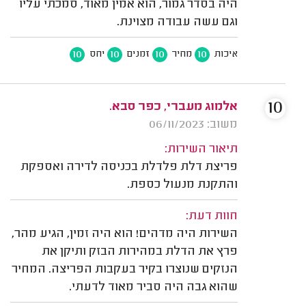
היה בסדר גמור, הוא אמין מאוד, סמכתי עליו
וגם עשה עבודה מצוינת.
10
10
10
10
איכות
מחיר
זמנים
יחס
10
אלמוג מעברי, כפר סבא.
משוב: 06/11/2023
תיאור השירות:
פריצת דלת פלדלת בכניסה לדירה ואספקת
והתקנת מנעול כספת.
חוות דעת:
השירות היה מדהים! הוא היה זמין, הגיע מהר,
פרץ את הדלת במהירות הבזק ותיקן את
הנזקים שנוצרו בקיר בעקבות הפריצה. המחיר
שהוא גבה היה סביר מאוד לדעתי.