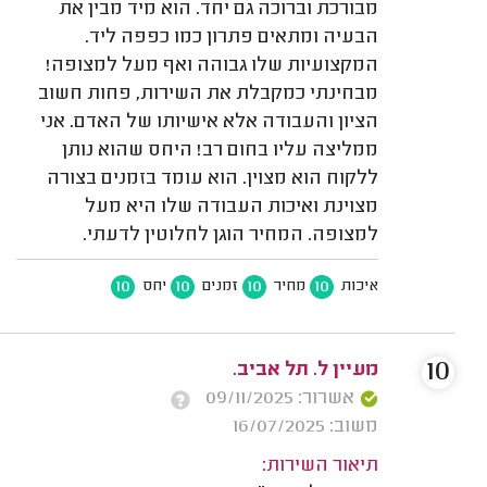
מבורכת וברוכה גם יחד. הוא מיד מבין את
הבעיה ומתאים פתרון כמו כפפה ליד.
המקצועיות שלו גבוהה ואף מעל למצופה!
מבחינתי כמקבלת את השירות, פחות חשוב
הציון והעבודה אלא אישיותו של האדם. אני
ממליצה עליו בחום רב! היחס שהוא נותן
ללקוח הוא מצוין. הוא עומד בזמנים בצורה
מצוינת ואיכות העבודה שלו היא מעל
למצופה. המחיר הוגן לחלוטין לדעתי.
10
10
10
10
איכות
מחיר
זמנים
יחס
10
מעיין ל. תל אביב.
אשרור: 09/11/2025
משוב: 16/07/2025
תיאור השירות: