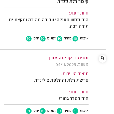
קיצור דלת ממ"ד.
חוות דעת:
היה ממש מעולה! עבודה מהירה ומקצועית!
תודה רבה.
10
10
10
10
איכות
מחיר
זמנים
יחס
9
עמית ב. קדימה-צורן.
משוב: 04/11/2025
תיאור השירות:
פריצת דלת והחלפת צילינדר.
חוות דעת:
היה בסדר גמור!
9
10
9
9
איכות
מחיר
זמנים
יחס