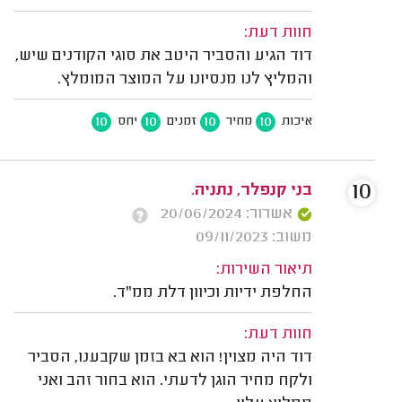
חוות דעת:
דוד הגיע והסביר היטב את סוגי הקודנים שיש,
והמליץ לנו מנסיונו על המוצר המומלץ.
10
10
10
10
איכות
מחיר
זמנים
יחס
10
בני קנפלר, נתניה.
אשרור: 20/06/2024
משוב: 09/11/2023
תיאור השירות:
החלפת ידיות וכיוון דלת ממ"ד.
חוות דעת:
דוד היה מצוין! הוא בא בזמן שקבענו, הסביר
ולקח מחיר הוגן לדעתי. הוא בחור זהב ואני