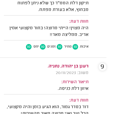
תיקון דלת הממ"ד כך שלא ניתן לפתוח
מבחוץ, אלא בעזרת מפתח.
חוות דעת:
היה מצוין! הייתי מרוצה! בחור מקצועי אמין
אדיב. ממליצה מאד!!
10
10
10
10
איכות
מחיר
זמנים
יחס
9
רענן בן יהודה, נתניה.
משוב: 20/11/2023
תיאור השירות:
איזון דלת כניסה.
חוות דעת:
דוד בסדר גמור, הוא הגיע בזמן והיה מקצועי,
הכל טוב ואני מרוצה מאוד מהשירות!