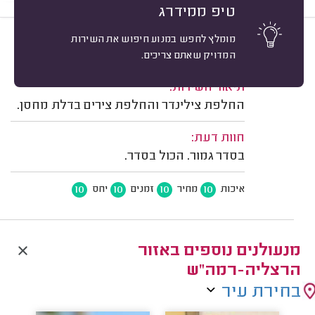
טיפ ממידרג
מומלץ לחפש במנוע חיפוש את השירות
10
דולב שמילה, נתניה.
מיון
המדויק שאתם צריכים.
משוב: 05/08/2026
תיאור השירות:
החלפת צילינדר והחלפת צירים בדלת מחסן.
חוות דעת:
בסדר גמור. הכול בסדר.
10
10
10
10
איכות
מחיר
זמנים
יחס
מנעולנים נוספים באזור
הרצליה-רמה"ש
בחירת עיר