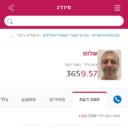
מידרג
...
טכנאים ותיקונים
>
טכנאי מוצרי חשמל מומלצים
>
הרצליה-רמה"ש > טכנאי 
שלום
ציון כללי
חוות דעת
365
9.57
חוות דעת
מחירים
ממוצע
גלרי
חוות דעת לפי:
הכל
(
365
)