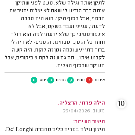
לתקן אותה וגילה שלא. מעט לפני שתיקן
אותה כבר הודיע לי שאם לא יצליח יחזיר את
הכסף, אבל בסוף תיקן. הוא היה סבבה
לדעתי, ענייני ועבד בשקט, אבל לא
אינפורמטיבי כך שלא ידעתי למה הוא הולך
וחוזר כל הזמן... מבחינת הזמנים- לא היה לי
ברור מתי יגיע וכמה זמן זה לוקח, היה קשה
לקבוע איתו... מה גם שזה לקח 6 ביקורים, אבל
העיקר שבסוף הצליח.
8
8
9
7
איכות
מחיר
זמנים
יחס
10
הילה פרחי, הרצליה.
משוב: 23/04/2026
תיאור השירות:
תיקון נזילה במדיח כלים מחברת De' Longhi.