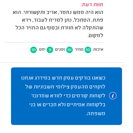
חוות דעת:
הוא היה ממש נחמד, אדיב ותקשורתי. הוא
פתח, הסתכל, נתן למדיח לעבוד, וידא
שהתקלה לא חוזרת ובסוף גם החזיר הכל
למקום.
10
9
10
10
איכות
מחיר
זמנים
יחס
כשאנו בודקים עסק חדש במידרג אנחנו
לוקחים מהעסק צילומי חשבוניות של
לקוחות קודמים כדי לוודא שמדובר
בלקוחות אמיתיים ולא חברים או בני
משפחה.