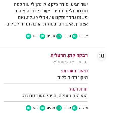
ישר הגיע, סידר צ'יק צ'ק, נתן לי עוד כמה
תובנות ולקח מחיר ביקור בלבד. הוא היה
פשוט נהדר ומקצועי, אמליץ עליו, ואם
אצטרך, איעזר בו בעתיד. הרבה תודה לשלום.
10
10
10
10
איכות
מחיר
זמנים
יחס
10
רבקה קוק, הרצליה.
משוב: 29/06/2025
תיאור השירות:
תיקון מדיח כלים.
חוות דעת:
הוא היה מעולה, הייתי מאוד מרוצה.
10
10
10
10
איכות
מחיר
זמנים
יחס