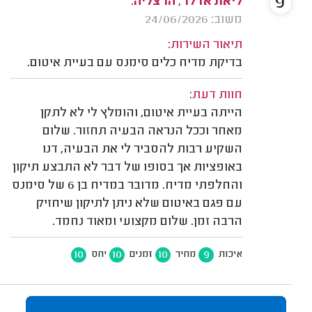
9
ליאת אדלר, הרצליה.
משוב: 24/06/2026
תיאור השירות:
בדיקת מדיח כלים סימנס עם בעיית איטום.
חוות דעת:
הייתה בעיית איטום, והומלץ לי לא לתקן
מאחר וככל הנראה הבעיה תחזור. שלום
השקיע רבות להסביר לי את הבעיה, דנו
באופציות אך בסופו של דבר לא התבצע תיקון
והחלפתי מדיח. מדובר במדיח בן 6 של סימנס
עם פגם באיטום שלא ניתן לתיקון שיחזיק
הרבה זמן. שלום מקצועי ומאוד נחמד.
10
10
10
9
איכות
מחיר
זמנים
יחס