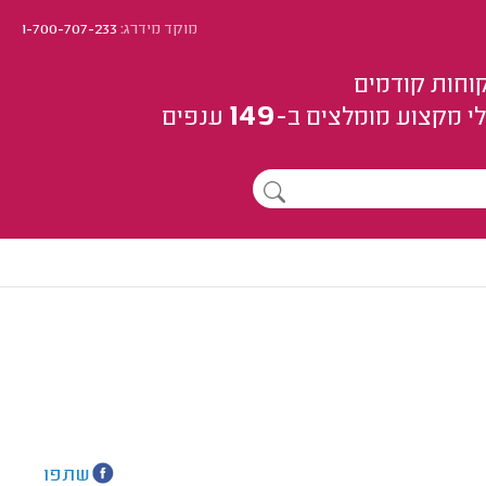
מוקד מידרג:
1-700-707-233
וחות קודמים
149
י מקצוע
מומלצים
ב-
ענפים
שתפו