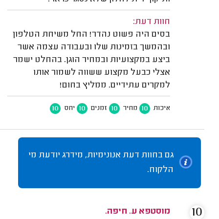
חוות דעת:
בסים היה פשוט נהדר! החל משיחת הטלפון
ובהמשך בזמינות שלו ובעבודה עצמה אשר
ביצע במקצועיות ובמחיר הוגן. בהחלט ישמר
אצלי כבעל מקצוע ששווה לשמור אותו
למקרים עתידיים. ממליץ בחום!
10
10
10
10
איכות
מחיר
זמנים
יחס
גם בחוות דעת אנונימיות, מידרג יודעת מי
הלקוח.
10
מוסטפא ע. חיפה.