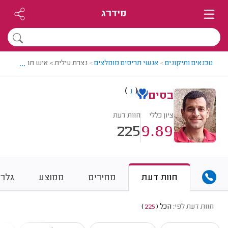
מידרג
...
טכנאים ותיקונים
>
אנשי תריסים מומלצים
>
נצרת עילית > איש תריסים מומל
)
(
1
בסים
ציון כללי
חוות דעת
225
9.89
חוות דעת
מחירים
ממוצע
גלרי
חוות דעת לפי:
הכל
(
225
)