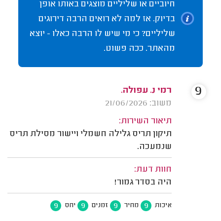
חיוביים או שליליים מוצגים באותו אופן
בדיוק. אז למה לא רואים הרבה דירוגים
שליליים? כי מי שיש לו הרבה כאלו - יוצא
מהאתר. ככה פשוט.
9
רמי נ. עפולה.
משוב: 21/06/2026
תיאור השירות:
תיקון תריס גלילה חשמלי ויישור מסילת תריס
שנמעכה.
חוות דעת:
היה בסדר גמור!
9
9
9
9
איכות
מחיר
זמנים
יחס