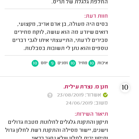
החלפת גלגלת של תריס.
חוות דעת:
בסים היה מעולה, בן אדם אדיב, מקצועי,
רואים שיודע מה הוא עושה, לוקח מחירים
סבירים לדעתי, התייעצתי איתו לגבי דברים
נוספים והוא נתן לי תשובות בסבלנות.
10
9
10
10
איכות
מחיר
זמנים
יחס
10
חנן מ. נצרת עילית.
אשרור: 23/08/2019
משוב: 24/06/2019
תיאור השירות:
תיקון והתקנת גלגלים לחלונות מטבח גדולים
וישנים, יישור מסילה והתקנת רשת לחלון גדול
ותיקון ידית לחלון שלא נסגר כראוי.