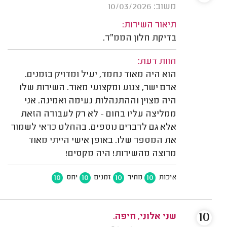
משוב: 10/03/2026
תיאור השירות:
בדיקת חלון הממ״ד.
חוות דעת:
הוא היה מאוד נחמד, יעיל ומדויק בזמנים.
אדם ישר, צנוע ומקצועי מאוד. השירות שלו
היה מצוין וההתנהלות נעימה ואמינה. אני
ממליצה עליו בחום — לא רק לעבודה הזאת
אלא גם לדברים נוספים. בהחלט כדאי לשמור
את המספר שלו. באופן אישי הייתי מאוד
מרוצה מהשירות! היה מקסים!
10
10
10
10
איכות
מחיר
זמנים
יחס
10
שני אלוני, חיפה.