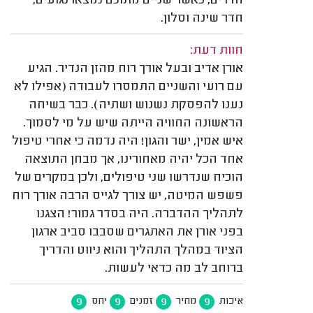
חדרים, כאשר שניים מתוכם נמצאו נגועים,
חדר שינה וסלון.
חוות דעת:
אורן אדיב ובעל אורך רוח מהזן הנדיר. הגיע
עם רועי והשניים התמסרו לעבודה (אפילו לא
נענו להפסקת נשנוש ושתיה). כבר בשיחה
הראשונה החוויה הייתה שיש על מי לסמוך.
איש אמין, ישר והגון! היה נדמה כי אחרי טיפול
אחד הכל יהיה מאחורינו, אך מבחן התוצאה
הוכיח שנדרשו שני טיפולים, ולכן במקרים של
פשפש המיטה, יש צורך לגייס הרבה אורך רוח
לתהליך ההדברה. היה בסדר גמור! הצגנו
בפני אורן את האתגרים שסבבו סביב ארגון
הציוד במהלך התהליך והוא ניווט והדריך
ברוחב לב מה כדאי לעשות.
9
9
9
9
איכות
מחיר
זמנים
יחס