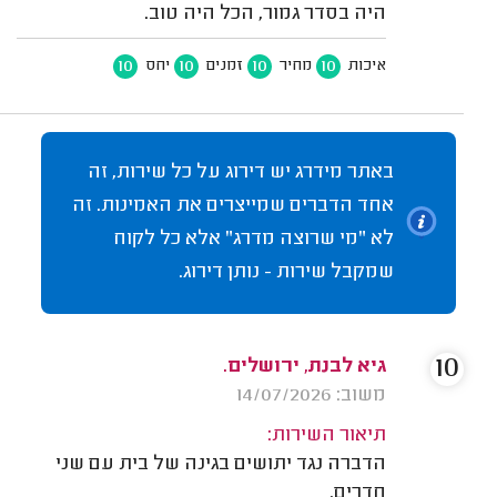
היה בסדר גמור, הכל היה טוב.
10
10
10
10
איכות
מחיר
זמנים
יחס
באתר מידרג יש דירוג על כל שירות, זה
אחד הדברים שמייצרים את האמינות. זה
לא "מי שרוצה מדרג" אלא כל לקוח
שמקבל שירות - נותן דירוג.
10
גיא לבנת, ירושלים.
משוב: 14/07/2026
תיאור השירות:
הדברה נגד יתושים בגינה של בית עם שני
חדרים.