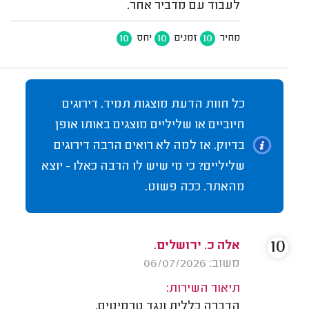
לעבוד עם מדביר אחר.
10
10
10
מחיר
זמנים
יחס
כל חוות הדעת מוצגות תמיד. דירוגים
חיוביים או שליליים מוצגים באותו אופן
בדיוק. אז למה לא רואים הרבה דירוגים
שליליים? כי מי שיש לו הרבה כאלו - יוצא
מהאתר. ככה פשוט.
10
אלה כ. ירושלים.
משוב: 06/07/2026
תיאור השירות:
הדברה כללית ונגד טרמיטים.