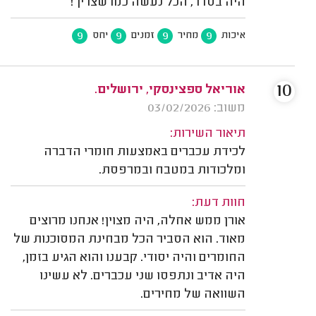
היה בסדר, הכל נעשה כמו שצריך!
9
9
9
9
איכות
מחיר
זמנים
יחס
10
אוריאל ספצינסקי, ירושלים.
משוב: 03/02/2026
תיאור השירות:
לכידת עכברים באמצעות חומרי הדברה
ומלכודות במטבח ובמרפסת.
חוות דעת:
אורן ממש אחלה, היה מצוין! אנחנו מרוצים
מאוד. הוא הסביר הכל מבחינת המסוכנות של
החומרים והיה יסודי. קבענו והוא הגיע בזמן,
היה אדיב ונתפסו שני עכברים. לא עשינו
השוואה של מחירים.