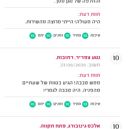
והחלפה של מגן מסך.
חוות דעת:
היה מעולה! הייתי מרוצה מהשירות.
10
10
10
10
איכות
מחיר
זמנים
יחס
10
נטע צפריר, רחובות.
משוב: 23/06/2026
חוות דעת:
ממש סבבה! הגיע בטווח של שעתיים
מהפניה. היה סבבה לגמרי!
10
10
10
10
איכות
מחיר
זמנים
יחס
10
אלכס גינזבורג, פתח תקווה.