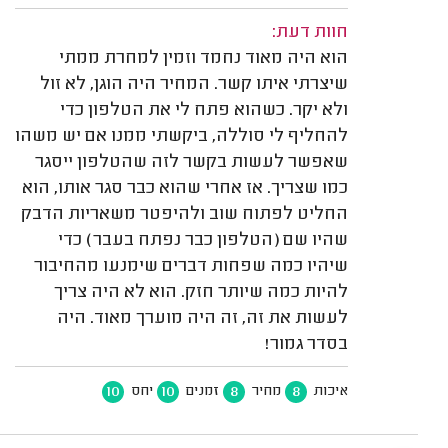
חוות דעת:
הוא היה מאוד נחמד וזמין למחרת ממתי
שיצרתי איתו קשר. המחיר היה הוגן, לא זול
ולא יקר. כשהוא פתח לי את הטלפון כדי
להחליף לי סוללה, ביקשתי ממנו אם יש משהו
שאפשר לעשות בקשר לזה שהטלפון ייסגר
כמו שצריך. אז אחרי שהוא כבר סגר אותו, הוא
החליט לפתוח שוב ולהיפטר משאריות הדבק
שהיו שם (הטלפון כבר נפתח בעבר) כדי
שיהיו כמה שפחות דברים שימנעו מהחיבור
להיות כמה שיותר חזק. הוא לא היה צריך
לעשות את זה, זה היה מוערך מאוד. היה
בסדר גמור!
10
10
8
8
איכות
מחיר
זמנים
יחס