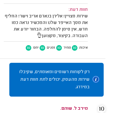
חוות דעת:
שירות מצויין! אלירן בנאדם אדיב וישר! החליף
את מסך האייפד שלנו והמכשיר נראה כמו
חדש, אין סימן להחלפה. הבחור יודע את
העבודה. בקיצור, מקצוען👌
10
10
10
10
איכות
מחיר
זמנים
יחס
רק לקוחות רשומים ומאומתים, שקיבלו
שירות מהעסק, יכולים לתת חוות דעת
במידרג.
10
מירב ל. שוהם.