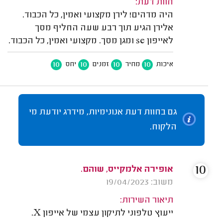
חוות דעת:
היה מדהים! לירן מקצועי ואמין, כל הכבוד.
אלירן הגיע תוך רבע שעה החליף מסך
לאייפון se ומגן מסך. מקצועי ואמין, כל הכבוד.
10
10
10
10
איכות
מחיר
זמנים
יחס
גם בחוות דעת אנונימיות, מידרג יודעת מי
הלקוח.
10
אופירה אלמקייס, שוהם.
משוב: 19/04/2023
תיאור השירות:
ייעוץ טלפוני לתיקון עצמי של אייפון X.