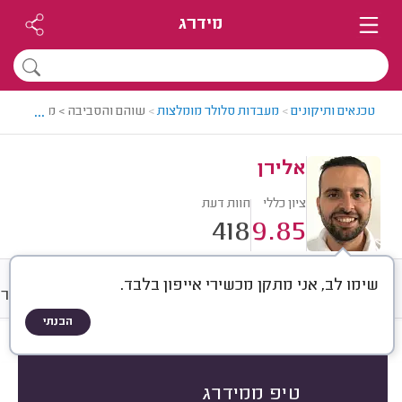
מידרג
...
טכנאים ותיקונים
>
מעבדות סלולר מומלצות
>
שוהם והסביבה > מעבדת סלול
אלירן
ציון כללי
חוות דעת
418
9.85
שימו לב, אני מתקן מכשירי אייפון בלבד.
חוות דעת
מחירים
ממוצע
גלרי
הבנתי
חוות דעת לפי:
הכל
(
418
)
הכי נפוצים
סוג מכשיר
סוג תיקון
טיפ ממידרג