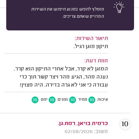
מומלץ לחפש במנוע חיפוש את השירות
המדויק שאתם צריכים.
10
מתוקה ל. גבעתיים.
מיון
משוב: 03/08/2026
תיאור השירות:
תיקון מזגן רגיל.
חוות דעת:
המזגן לא קרר, אבל אחרי התיקון הוא קרר.
נענה מהר, הגיע מהר ויצר קשר תוך כדי
עבודה כי אני לא גרה בדירה. היה מצוין!
10
10
10
10
איכות
מחיר
זמנים
יחס
10
כרמית בויאן, רמת גן.
משוב: 02/08/2026