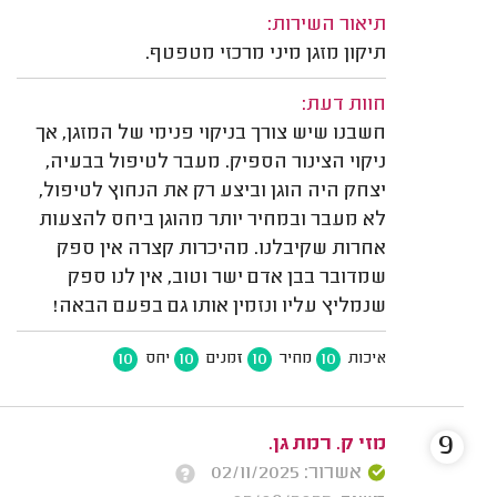
תיאור השירות:
תיקון מזגן מיני מרכזי מטפטף.
חוות דעת:
חשבנו שיש צורך בניקוי פנימי של המזגן, אך
ניקוי הצינור הספיק. מעבר לטיפול בבעיה,
יצחק היה הוגן וביצע רק את הנחוץ לטיפול,
לא מעבר ובמחיר יותר מהוגן ביחס להצעות
אחרות שקיבלנו. מהיכרות קצרה אין ספק
שמדובר בבן אדם ישר וטוב, אין לנו ספק
שנמליץ עליו ונזמין אותו גם בפעם הבאה!
10
10
10
10
איכות
מחיר
זמנים
יחס
9
מזי ק. רמת גן.
אשרור: 02/11/2025