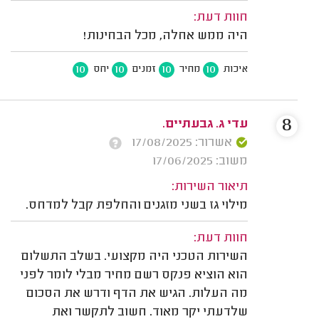
חוות דעת:
היה ממש אחלה, מכל הבחינות!
10
10
10
10
איכות
מחיר
זמנים
יחס
8
עדי ג. גבעתיים.
אשרור: 17/08/2025
משוב: 17/06/2025
תיאור השירות:
מילוי גז בשני מזגנים והחלפת קבל למדחס.
חוות דעת:
השירות הטכני היה מקצועי. בשלב התשלום
הוא הוציא פנקס רשם מחיר מבלי לומר לפני
מה העלות. הגיש את הדף ודרש את הסכום
שלדעתי יקר מאוד. חשוב לתקשר ואת