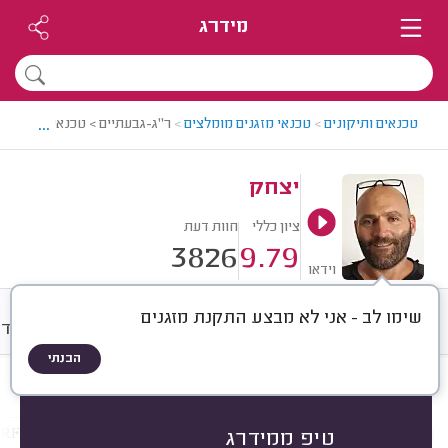
מידרג
...
טכנאים ותיקונים
>
טכנאי מזגנים מומלצים
>
ר"ג-גבעתיים > טכנאי מזגנים מ
יצחק
ציון כללי
חוות דעת
3826
9.79
וידאו
שימו לב - אני לא מבצע התקנת מזגנים
חוות דעת
מחירים
ממוצע
אודו
הבנתי
חוות דעת לפי:
הכל
(
3826
)
הכי נפוצים
מותג המזגן
תיקונים
מזגני VRF
טיפ ממידרג