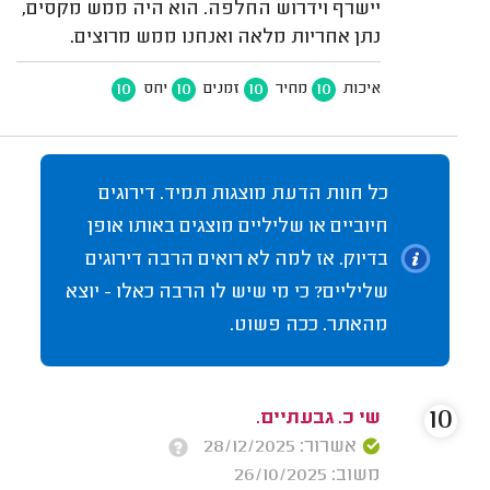
יישרף וידרוש החלפה. הוא היה ממש מקסים,
נתן אחריות מלאה ואנחנו ממש מרוצים.
10
10
10
10
איכות
מחיר
זמנים
יחס
כל חוות הדעת מוצגות תמיד. דירוגים
חיוביים או שליליים מוצגים באותו אופן
בדיוק. אז למה לא רואים הרבה דירוגים
שליליים? כי מי שיש לו הרבה כאלו - יוצא
מהאתר. ככה פשוט.
10
שי כ. גבעתיים.
אשרור: 28/12/2025
משוב: 26/10/2025