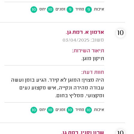
10
10
9
9
איכות
מחיר
זמנים
יחס
10
אדמון א. רמת גן.
משוב: 03/04/2025
תיאור השירות:
תיקון מזגן.
חוות דעת:
היה מצוין! המזגן לא קירר. הגיע בזמן ועשה
עבודה מהירה ונקייה, איש מקצוע נעים
ומקצועי. ממליץ בחום.
10
10
10
10
איכות
מחיר
זמנים
יחס
10
שרון וקנין, רמת גן.