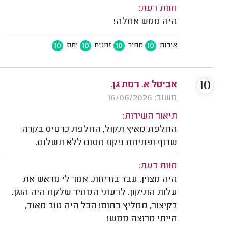
חוות דעת:
היה ממש אחלה!
10
10
10
10
איכות
מחיר
זמנים
יחס
10
אביטל א. רמת גן.
משוב: 16/06/2026
תיאור השירות:
החלפת מאיץ תקול, החלפת כרטיס בקרה
שרוף ופתיחת ניקוז חסום ללא תשלום.
חוות דעת:
היה מצוין. עבד בזריזות. אמר לי מראש את
עלות התיקון. לדעתי המחיר שלקח היה הוגן.
בקיצור, ממליץ בחום! הכל היה טוב מאוד,
הייתי מרוצה ממש!