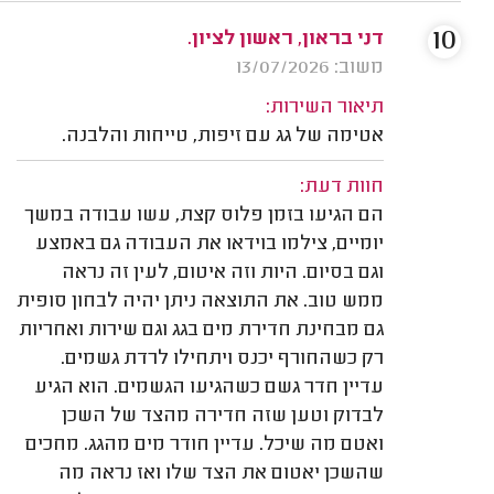
10
דני בראון, ראשון לציון.
משוב: 13/07/2026
תיאור השירות:
אטימה של גג עם זיפות, טייחות והלבנה.
חוות דעת:
הם הגיעו בזמן פלוס קצת, עשו עבודה במשך
יומיים, צילמו בוידאו את העבודה גם באמצע
וגם בסיום. היות וזה איטום, לעין זה נראה
ממש טוב. את התוצאה ניתן יהיה לבחון סופית
גם מבחינת חדירת מים בגג וגם שירות ואחריות
רק כשהחורף יכנס ויתחילו לרדת גשמים.
עדיין חדר גשם כשהגיעו הגשמים. הוא הגיע
לבדוק וטען שזה חדירה מהצד של השכן
ואטם מה שיכל. עדיין חודר מים מהגג. מחכים
שהשכן יאטום את הצד שלו ואז נראה מה