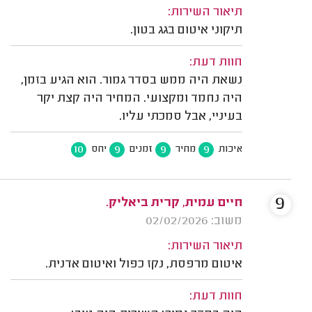
תיאור השירות:
תיקוני איטום בגג בטון.
חוות דעת:
נשאת היה ממש בסדר גמור. הוא הגיע בזמן,
היה נחמד ומקצועי. המחיר היה קצת יקר
בעיניי, אבל סמכתי עליו.
10
9
9
9
איכות
מחיר
זמנים
יחס
9
חיים עמית, קרית ביאליק.
משוב: 02/02/2026
תיאור השירות:
איטום מרפסת, נקז כפול ואיטום אדנית.
חוות דעת: