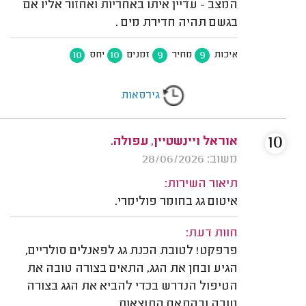
המצב - עדיין איתו באחריות ואחזור אליו אם
בגשם תהיה חדירת מים .
10
10
9
9
איכות
מחיר
זמנים
יחס
גירסאות
10
אוראל ויינשטיין, עפולה.
משוב: 28/06/2026
תיאור השירות:
איטום גג בחומר פולימרי.
חוות דעת:
פרפקט! לטובת הכנת גג לפאנלים סולריים,
הגיע ובחן את הגג, התאים בצורה טובה את
הטיפול הנדרש בכדי להביא את הגג בצורה
טובה ובהתאם התוצאות.