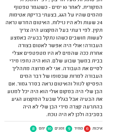
הביטומניות מעל הריצוף, לפי התוכנית
המקורית. לאחר 10 ימים - כשנגמר טפטוף
מהמים שהיו על הגג, בצעתי בדיקת אטימות
24 שעות ולא היו נזילות. האיטום החדש נראה
תקין. לפי דעתי בעל המקצוע היה צריך
לעשות חושבים כשהו נתקל בבעיה באמצע
העבודה! אולי היה אפשר לאטום בצורה
אחרת ככה שהמים לא היו מטפטפים אצלי
בבית במשך שבוע שלם. הוא היה נחפז מידי
לסיים את העבודה. אני לא מרוצה מתהליך
העבודה למרות שבסופו של דבר המים
הפסיקו לנזול והאיטום נראה בסדר גמור. אם
הבן שלי היה במקום אולי הוא היה יכל למנוע
את הבעיה אבל בגלל שבעל המקצוע הגיע
בהתרעה קצרה מידי הבן שלי לא היה
בסביבה ולכן לא היה נוכח.
8
10
9
6
איכות
מחיר
זמנים
יחס