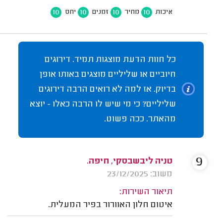
10
10
10
10
איכות
מחיר
זמנים
יחס
כל חוות הדעת מוצגות תמיד. דירוגים
חיוביים או שליליים מוצגים באותו אופן
בדיוק. אז למה לא רואים הרבה דירוגים
שליליים? כי מי שיש לו הרבה כאלו - יוצא
מהאתר. ככה פשוט.
9
טניה ליבשבסקי, חיפה.
משוב: 23/12/2025
תיאור השירות:
איטום חלון האוורור בפיר המעלית.