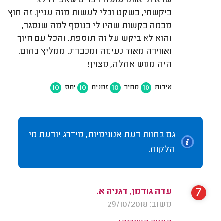
שראיתי אותו עושה דברים שאפילו לא
ביקשתי, בשקט ובלי לעשות מזה עניין. זה חוץ
מכמה בקשות שהיו לי בנוסף למה שנסגר,
והוא לא ביקש על זה תוספת. והכל עם חיוך
ואווירה מאוד נעימה ומכבדת. ממליץ בחום.
היה ממש אחלה, מצוין!
10
10
10
10
איכות
מחיר
זמנים
יחס
גם בחוות דעת אנונימיות, מידרג יודעת מי
הלקוח.
7
עדה גודמן, דגניה א.
משוב: 29/10/2018