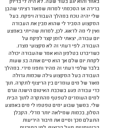
באזור והוא יגע בעוד שעה. לא היה לי בדיוק
ברירה אז הסכמתי למרות שמאוד רציתי שהבן
שלי יהיה נוכח במהלך העבודה ויפקח. בעל
המקצוע הסביר לי שהוא מבין את העבודה
ואין לי מה לדאוג. לכן, למרות שהייתי באמצע
יום עבודה, יצאתי לזמן קצר לפקח על
העבודה. לפי דעתי זה לא מקצועי מצדו.
כשדיברנו בטלפון הוא אמר שהעבודה יכולה
לקחת יום שלם אך הוא סיים אותה ב3 שעות
בלבד שלפי דעתי זה מהיר וחפוז מידי. במהלך
העבודה בעל המקצוע גילה שכמות גדולה
מאוד של מים עומדים בין הריצוף לתקרה. תוך
כדי עבודה פגע בשכבת האיטום הישנה וגרם
למים העומדים לטפטף מהתקרה לתוך הבית
שלי. במשך שבוע ימים טפטפו לי מים באמצע
הסלון, בכמות שמילאה יותר מדלי. הקבלן
התעלם מכך וסיים את חיבור היריעות