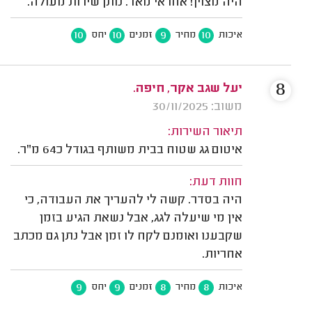
היה מצוין! אחראי מאד. נותן שירות מעולה.
10
10
9
10
איכות
מחיר
זמנים
יחס
8
יעל שגב אקר, חיפה.
משוב: 30/11/2025
תיאור השירות:
איטום גג שטוח בבית משותף בגודל כ64 מ"ר.
חוות דעת:
היה בסדר. קשה לי להעריך את העבודה, כי
אין מי שיעלה לגג, אבל נשאת הגיע בזמן
שקבענו ואומנם לקח לו זמן אבל נתן גם מכתב
אחריות.
9
9
8
8
איכות
מחיר
זמנים
יחס