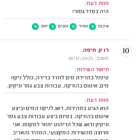
חוות דעת:
היה בסדר גמור!
9
9
9
9
איכות
מחיר
זמנים
יחס
10
רו ק. חיפה.
משוב: 18/12/2025
תיאור השירות:
טיפול בחדירת מים לחדר בדירה, כולל ניקוז
מים, איטום בהזרקה, עבודות צבע גמר וניקיון.
חוות דעת:
הוא הגיע במהירות, דאג לניקוז המים וביצע
איטום בהזרקה. בסיום ביצע עבודות צבע גמר
וניקיון ודאג שכל הריהוט יחזור למקומו. אני
מרוצה מהשירות המקצועי, המהיר והאדיב.