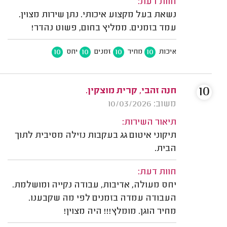
חוות דעת:
נשאת בעל מקצוע איכותי. נתן שירות מצוין.
עמד בזמנים. ממליץ בחום, פשוט נהדר!
10
10
10
10
איכות
מחיר
זמנים
יחס
10
חנה זהבי, קרית מוצקין.
משוב: 10/03/2026
תיאור השירות:
תיקוני איטום גג בעקבות נזילה מסיבית לתוך
הבית.
חוות דעת:
יחס מעולה, אדיבות, עבודה נקייה ומושלמת.
העבודה עמדה בזמנים לפי מה שקבענו.
מחיר הוגן. מומלץ!!! היה מצוין!