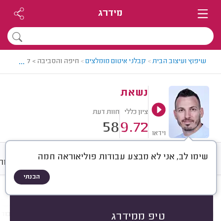
מידרג
...
שיפוץ ועיצוב הבית
>
קבלני איטום מומלצים
>
חיפה והסביבה > קבלן איטום
נשאת
ציון כללי
חוות דעת
58
9.72
וידאו
שימו לב, אני לא מבצע עבודות פוליאוראה חמה
חוות דעת
ממוצע
גלריה
אודות
הבנתי
חוות דעת לפי:
הכל
(
58
)
הכי נפוצים
מקום איטום
חומר איטום
עבודו
טיפ ממידרג