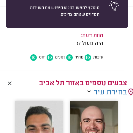
מומלץ לחפש במנוע חיפוש את השירות
המדויק שאתם צריכים.
10
לילך בירט, אזור.
מיון
משוב: 19/10/2025
חוות דעת:
היה מעולה!
10
10
10
10
איכות
מחיר
זמנים
יחס
צבעים נוספים באזור תל אביב
בחירת עיר